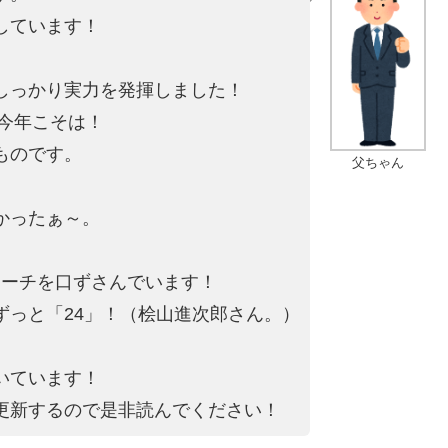
しています！
しっかり実力を発揮しました！
を今年こそは！
ものです。
父ちゃん
かったぁ～。
。
マーチを口ずさんでいます！
ずっと「24」！（桧山進次郎さん。）
いています！
更新するので是非読んでください！