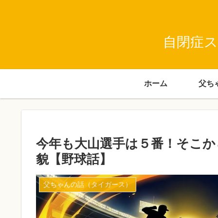
自閉症ス
ホーム
今年も大山選手は５番！そこから
貌【野球話】
父ちゃんの話（タイガース）