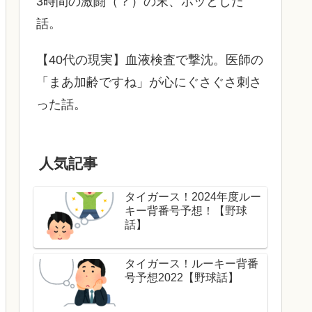
3時間の激闘（？）の末、ホッとした
話。
【40代の現実】血液検査で撃沈。医師の
「まあ加齢ですね」が心にぐさぐさ刺さ
った話。
人気記事
タイガース！2024年度ルー
キー背番号予想！【野球
話】
タイガース！ルーキー背番
号予想2022【野球話】