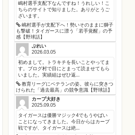
嶋村選手支配下なんですね！うれしい！こ
ちらのサイトで知りました。ありがとうご
ざいます。
嶋村選手が支配下へ！勢いそのままに獅子
も撃破！タイガースに漂う「若手覚醒」の予
感【野球話】
ぷれい
2026.03.05
初めまして。トラキチを長いことやってま
す。ブログ村で目にとまって読ませてもら
いました。実績組はぜひ返...
教育リーグにベテランの姿。彼らに突きつ
けられた「過去最高」の競争意識【野球話】
カープ大好き
2025.09.05
タイガースは優勝マジック4でもうやばい
ことになってきました。今日からはカープ
戦ですが、タイガースは絶...