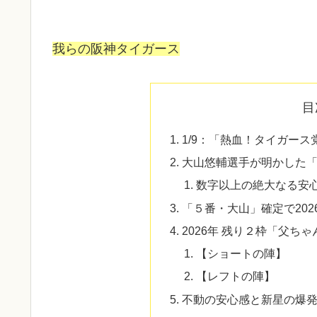
我らの阪神タイガース
目
1/9：「熱血！タイガー
大山悠輔選手が明かした「
数字以上の絶大なる安心
「５番・大山」確定で20
2026年 残り２枠「父ち
​【ショートの陣】
​【レフトの陣】
不動の安心感と新星の爆