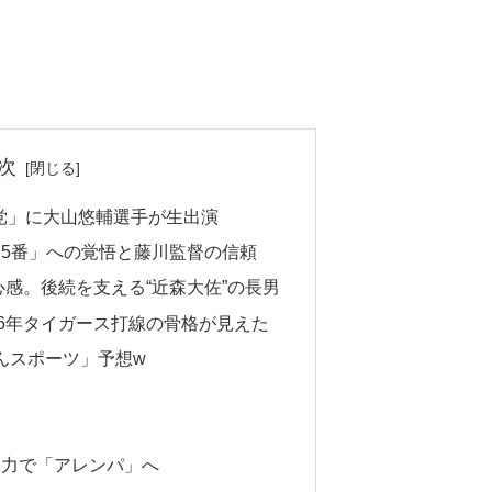
次
ス党」に大山悠輔選手が生出演
5番」への覚悟と藤川監督の信頼
感。後続を支える“近森大佐”の長男
26年タイガース打線の骨格が見えた
ゃんスポーツ」予想w
発力で「アレンパ」へ