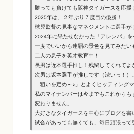
勝っても負けても阪神タイガースを応援
2025年は、２年ぶり７度目の優勝！
球児監督の見事なマネジメントに選手が
2024年に果たせなかった「アレンパ」
一度でいいから連覇の景色を見てみたい
二人の息子を英才教育中！
長男は近本選手推し！残留してくれてよ
次男は坂本選手が推しです（渋いっ！）
「狙いを定め～♪」とよくヒッティング
私のマイナンバーは今までもこれからも
変わりません。
大好きなタイガースを中心にブログを書
試合があっても無くても、毎日頑張って