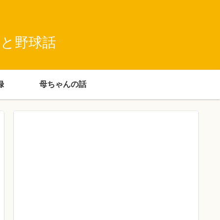
録と野球話
録
母ちゃんの話