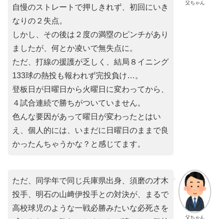
父ちゃん
自慢のストレートで押しきれず、初回にいき
なりの２失点。
しかし、その後は２度の満塁のピンチがあり
ましたが、何とか凌いで無失点に。
ただ、打線の援護が乏しく、結局８イニング
133球の熱投も報われず完投負け…。
登板日が日曜日から火曜日に変わってから、
４試合連続で勝ちがついていません。
色んな要因があって曜日が変わったとはい
え、個人的には、いまだに日曜日のままで良
かったんちゃうかな？と感じてます。
ただ、同学年で同じ兵庫県出身、須磨の才木
投手、明石の山﨑伊投手との対決が、まるで
高校球児のような一戦必勝みたいな必死さを
父ちゃん