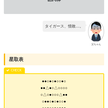
タイガース、惜敗…。
父ちゃん
星取表
●●○●○●○○●○
●●△●○△○○○○
○△○●○○○△●●
○●●○●○●○○●