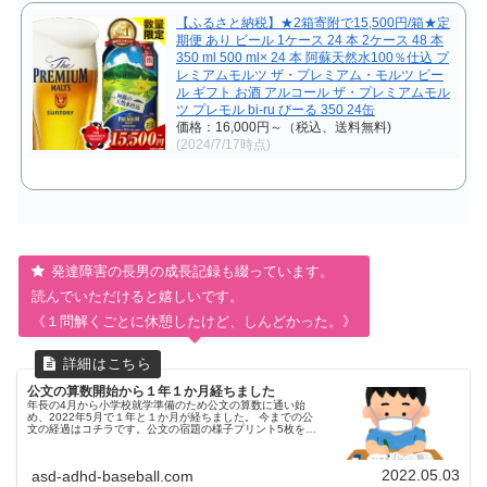
【ふるさと納税】★2箱寄附で15,500円/箱★定
期便 あり ビール 1ケース 24 本 2ケース 48 本
350 ml 500 ml× 24 本 阿蘇天然水100％仕込 プ
レミアムモルツ ザ・プレミアム・モルツ ビー
ル ギフト お酒 アルコール ザ・プレミアムモル
ツ プレモル bi-ru びーる 350 24缶
価格：16,000円～（税込、送料無料)
(2024/7/17時点)
発達障害の長男の成長記録も綴っています。
読んでいただけると嬉しいです。
《１問解くごとに休憩したけど、しんどかった。》
公文の算数開始から１年１か月経ちました
年長の4月から小学校就学準備のため公文の算数に通い始
め、2022年5月で１年と１か月が経ちました。 今までの公
文の経過はコチラです。公文の宿題の様子プリント5枚を30
分弱で終わらせています。今までは夜の学習は公文の宿題だ
けでしたが、小学生に...
2022.05.03
asd-adhd-baseball.com