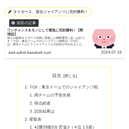
タイガース、首位ジャイアンツに完封勝利！
ワンチャンスをモノにして橙兎に完封勝利！【野
球話】
我らの阪神タイガース冷静に実践した梅野選手にあっぱれで
す！7/15：東京ドームでのジャイアンツ戦昨日（7/15）
は、東京ドームにてジャイアンツとの試合が行われました。
３連戦の初戦でした。（試合開始14:00）両チームの予告先
発読売ジャイアン...
2024.07.16
asd-adhd-baseball.com
目次
7/16：東京ドームでのジャイアンツ戦
両チームの予告先発
得点経過
試合結果は
星取表
42勝39敗5分 貯金3（４位 1.5差）