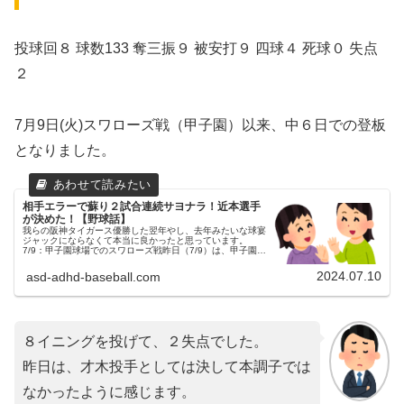
投球回８ 球数133 奪三振９ 被安打９ 四球４ 死球０ 失点
２
7月9日(火)スワローズ戦（甲子園）以来、中６日での登板
となりました。
相手エラーで蘇り２試合連続サヨナラ！近本選手
が決めた！【野球話】
我らの阪神タイガース優勝した翌年やし、去年みたいな球宴
ジャックにならなくて本当に良かったと思っています。
7/9：甲子園球場でのスワローズ戦昨日（7/9）は、甲子園球
場にてスワローズとの試合が行われました。２連戦の初戦で
した。（試合開始18:...
2024.07.10
asd-adhd-baseball.com
８イニングを投げて、２失点でした。
昨日は、才木投手としては決して本調子では
なかったように感じます。