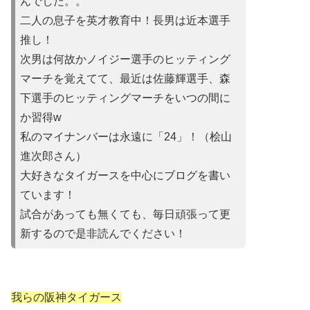
んでした。。
二人の息子を英才教育中！長男は近本選手
推し！
次男は何故かノイ
ジー選手のヒッティング
マーチを覚えてて、最近は佐藤輝選手、森
下選手のヒッティングマーチをいつの間に
か習得w
私のマイナンバーは永遠に「24」！（桧山
進次郎さん）
大好きなタイガースを中心にブログを書い
ています！
試合があって
も無くても、毎日頑張って更
新するので是非読んでください！
我らの阪神タイガース