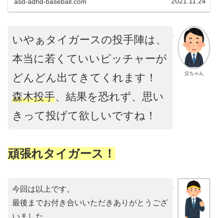
2021.11.24
asd-adhd-baseball.com
は推定です）再入札で森...
いやぁタイガースの投手陣は、
本当に若くていいピッチャーが
父ちゃん
どんどん出てきてくれます！
森木投手
、結果を恐れず、思い
きって投げて欲しいですね！
頑張れタイガース！
今回は以上です。
最後までお付き合いいただきありがとうござ
いました。