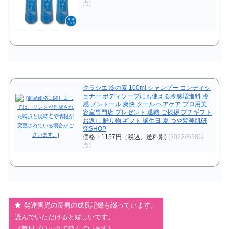
点)
クラシエ 冷の素 100ml シャンプー コンディシ
ョナー ボディソープにも使える冷感増進料 冷
感 メントール 爽快 クール ヘアケア プロ用美
容室専門店 プレゼント 退職 ご挨拶 プチギフト
お返し 贈り物 ギフト 誕生日 夏 つや髪美肌研
究SHOP
価格：1157円（税込、送料別)
(2022/8/28時
点)
発達害児の長男の成長記録も綴っています。
読んでいただけると嬉しいです。
《毎日ブロックで遊んでいます》