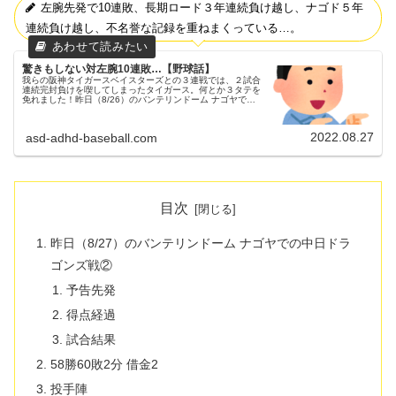
左腕先発で10連敗、長期ロード３年連続負け越し、ナゴド５年
連続負け越し、不名誉な記録を重ねまくっている…。
驚きもしない対左腕10連敗…【野球話】
我らの阪神タイガースベイスターズとの３連戦では、２試合
連続完封負けを喫してしまったタイガース。何とか３タテを
免れました！昨日（8/26）のバンテリンドーム ナゴヤでの
中日ドラゴンズ戦①昨日（8/26）から、バンテリンドーム
ナゴヤにてドラゴ...
2022.08.27
asd-adhd-baseball.com
目次
昨日（8/27）のバンテリンドーム ナゴヤでの中日ドラ
ゴンズ戦②
予告先発
得点経過
試合結果
58勝60敗2分 借金2
投手陣