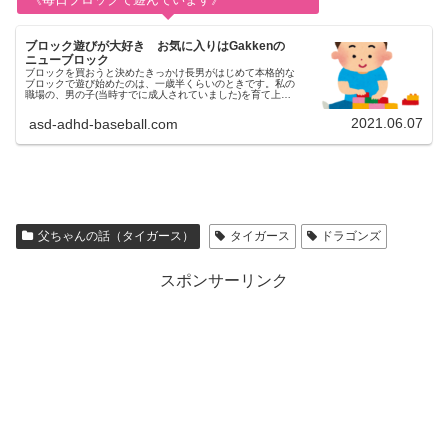
ブロック遊びが大好き お気に入りはGakkenの
ニューブロック
ブロックを買おうと決めたきっかけ長男がはじめて本格的な
ブロックで遊び始めたのは、一歳半くらいのときです。私の
職場の、男の子(当時すでに成人されていました)を育て上げ
た先輩から、職場の先輩男の子はブロック遊び大好きだよ。
なんだかんだで、うちの...
2021.06.07
asd-adhd-baseball.com
父ちゃんの話（タイガース）
タイガース
ドラゴンズ
スポンサーリンク