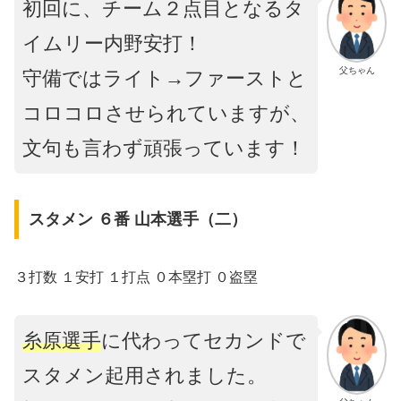
初回に、チーム２点目となるタ
イムリー内野安打！
父ちゃん
守備ではライト→ファーストと
コロコロさせられていますが、
文句も言わず頑張っています！
スタメン ６番 山本選手（二）
３打数 １安打 １打点 ０本塁打 ０盗塁
糸原選手
に代わってセカンドで
スタメン起用されました。