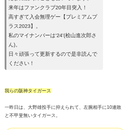
来年はファンクラブ20年目突入！
高すぎて入会無理ゲー【プレミ
アムプ
ラス2023】。
私のマイナンバーは‘24’(桧山進次郎
さ
ん)。
日々頑張って更新するので是非読んで
ください
！
我らの阪神タイガース
一昨日は、大野雄投手に抑えられて、左腕相手に10連敗
と不甲斐無いタイガース。