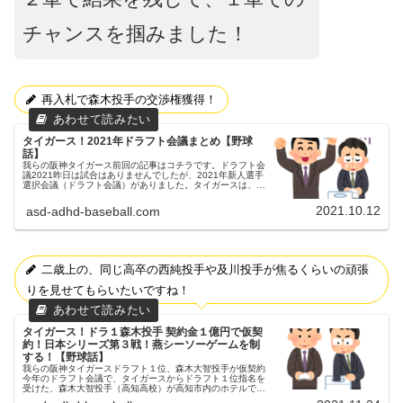
チャンスを掴みました！
再入札で森木投手の交渉権獲得！
タイガース！2021年ドラフト会議まとめ【野球
話】
我らの阪神タイガース前回の記事はコチラです。ドラフト会
議2021昨日は試合はありませんでしたが、2021年新人選手
選択会議（ドラフト会議）がありました。タイガースは、支
配下で７人、育成で１人の指名をしました。指名選手支配下
7人【支配下】①森...
2021.10.12
asd-adhd-baseball.com
二歳上の、同じ高卒の西純投手や及川投手が焦るくらいの頑張
りを見せてもらいたいですね！
タイガース！ドラ１森木投手 契約金１億円で仮契
約！日本シリーズ第３戦！燕シーソーゲームを制
する！【野球話】
我らの阪神タイガースドラフト１位、森木大智投手が仮契約
今年のドラフト会議で、タイガースからドラフト１位指名を
受けた、森木大智投手（高知高校）が高知市内のホテルで、
契約金１億円、年俸1200万円で仮契約をしました！（金額