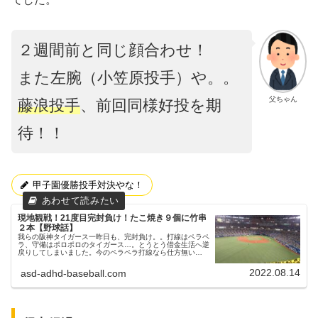
２週間前と同じ顔合わせ！
また左腕（小笠原投手）や。。
父ちゃん
藤浪投手
、前回同様好投を期
待！！
甲子園優勝投手対決やな！
現地観戦！21度目完封負け！たこ焼き９個に竹串
２本【野球話】
我らの阪神タイガース一昨日も、完封負け。。打線はペラペ
ラ、守備はポロポロのタイガース…。とうとう借金生活へ逆
戻りしてしまいました。今のペラペラ打線なら仕方無い
か…。昨日（8/13）の京セラドーム大阪での中日ドラゴンズ
戦②昨日（8/13）も、...
2022.08.14
asd-adhd-baseball.com