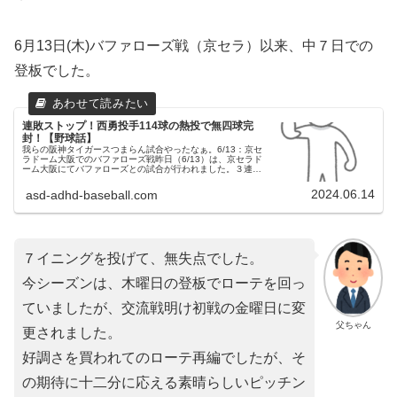
6月13日(木)バファローズ戦（京セラ）以来、中７日での
登板でした。
連敗ストップ！西勇投手114球の熱投で無四球完
封！【野球話】
我らの阪神タイガースつまらん試合やったなぁ。6/13：京セ
ラドーム大阪でのバファローズ戦昨日（6/13）は、京セラド
ーム大阪にてバファローズとの試合が行われました。３連戦
の３戦目でした。（試合開始18:00）両チームの予告先発阪
神タイガース...
2024.06.14
asd-adhd-baseball.com
７イニングを投げて、無失点でした。
今シーズンは、木曜日の登板でローテを回っ
ていましたが、交流戦明け初戦の金曜日に変
父ちゃん
更されました。
好調さを買われてのローテ再編でしたが、そ
の期待に十二分に応える素晴らしいピッチン