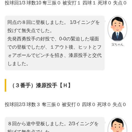
投球回1/3 球数10 奪三振０ 被安打１ 四球１ 死球０ 失点０
同点の８回に登板しました。 1/3イニングを
投げて無失点でした。
先発西勇投手の好投で、0-0の緊迫した場面
父ちゃん
での登板でしたが、１アウト後、ヒットとフ
ォアボールでピンチを招き、漆原投手と交代
しました。
（３番手）漆原投手【Ｈ】
投球回2/3 球数３ 奪三振０ 被安打０ 四球０ 死球０ 失点０
８回から途中登板しました。2/3イニングを
投げて無失点でした。