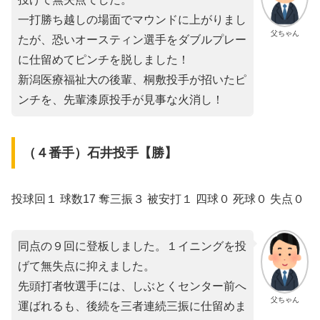
一打勝ち越しの場面でマウンドに上がりまし
父ちゃん
たが、恐いオースティン選手をダブルプレー
に仕留めてピンチを脱しました！
新潟医療福祉大の後輩、桐敷投手が招いたピ
ンチを、先輩漆原投手が見事な火消し！
（４番手）石井投手【勝】
投球回１ 球数17 奪三振３ 被安打１ 四球０ 死球０ 失点０
同点の９回に登板しました。１イニングを投
げて無失点に抑えました。
先頭打者牧選手には、しぶとくセンター前へ
父ちゃん
運ばれるも、後続を三者連続三振に仕留めま