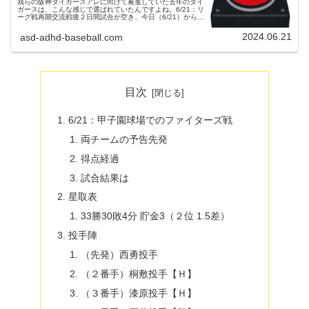
我らの阪神タイガースアレに向けて驀進していた去年のタイ
ガースは、こんな感じで選ばれていたんですよね。6/21：リ
ーグ戦再開交流戦後２日間試合が空き、今日（6/21）からリ
ーグ戦が再開します。現在のセ・リーグ順位のおさらいで
す。セ・リーグ順位...
2024.06.21
asd-adhd-baseball.com
目次
6/21：甲子園球場でのファイターズ戦
両チームの予告先発
得点経過
試合結果は
星取表
33勝30敗4分 貯金3（２位 1.5差）
投手陣
（先発）西勇投手
（２番手）桐敷投手【Ｈ】
（３番手）漆原投手【Ｈ】