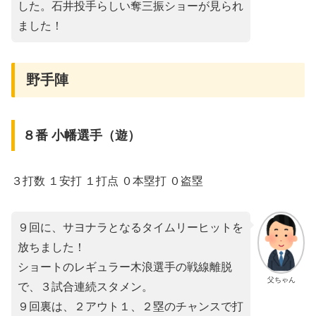
した。石井投手らしい奪三振ショーが見られ
ました！
野手陣
８番 小幡選手（遊）
３打数 １安打 １打点 ０本塁打 ０盗塁
９回に、サヨナラとなるタイムリーヒットを
放ちました！
ショートのレギュラー木浪選手の戦線離脱
父ちゃん
で、３試合連続スタメン。
９回裏は、２アウト１、２塁のチャンスで打