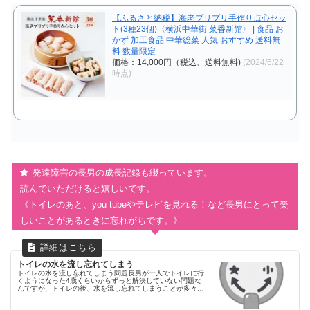
【ふるさと納税】海老プリプリ手作り点心セッ
ト(3種23個)〈横浜中華街 菜香新館〉 | 食品 お
かず 加工食品 中華総菜 人気 おすすめ 送料無
料 数量限定
価格：14,000円（税込、送料無料)
(2024/6/22
時点)
発達障害の長男の成長記録も綴っています。
読んでいただけると嬉しいです。
《トイレのあと、you tubeやテレビを見れる！など長男にとって楽
しいことがあるときに忘れがちです。》
トイレの水を流し忘れてしまう
トイレの水を流し忘れてしまう問題長男が一人でトイレに行
くようになった4歳くらいからずっと解決していない問題な
んですが、トイレの後、水を流し忘れてしまうことが多々あ
ります。特に忘れやすいのは、忘れやすいタイミング朝起き
てすぐ楽しみなことが直後...