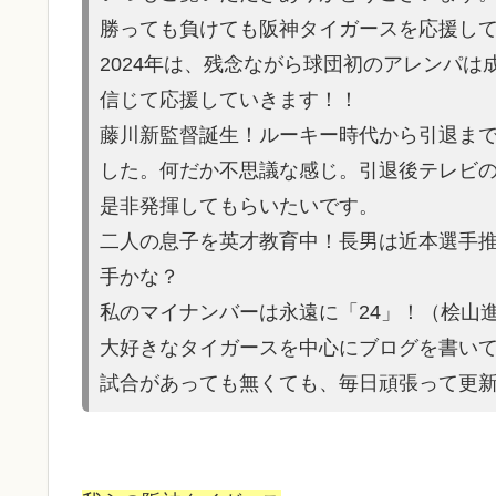
勝っても負けても阪神タイガースを応援し
2024年は、残念ながら球団初のアレンパ
信じて応援していきます！！
藤川新監督誕生！ルーキー時代から引退ま
した。何だか不思議な感じ。引退後テレビ
是非発揮してもらいたいです。
二人の息子を英才教育中！長男は近本選手
手かな？
私のマイナンバーは永遠に「24」！（桧山
大好きなタイガースを中心にブログを書い
試合があって
も無くても、毎日頑張って更