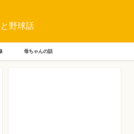
録と野球話
録
母ちゃんの話