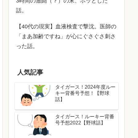
3時間の激闘（？）の末、ホッとした
話。
【40代の現実】血液検査で撃沈。医師の
「まあ加齢ですね」が心にぐさぐさ刺さ
った話。
人気記事
タイガース！2024年度ルー
キー背番号予想！【野球
話】
タイガース！ルーキー背番
号予想2022【野球話】