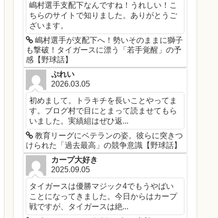
嶋村選手支配下なんですね！うれしい！こ
ちらのサイトで知りました。ありがとうご
ざいます。
嶋村選手が支配下へ！勢いそのままに獅子
も撃破！タイガースに漂う「若手覚醒」の予
感【野球話】
ぷれい
2026.03.05
初めまして。トラキチを長いことやってま
す。ブログ村で目にとまって読ませてもら
いました。実績組はぜひ返...
教育リーグにベテランの姿。彼らに突きつ
けられた「過去最高」の競争意識【野球話】
カープ大好き
2025.09.05
タイガースは優勝マジック4でもうやばい
ことになってきました。今日からはカープ
戦ですが、タイガースは絶...