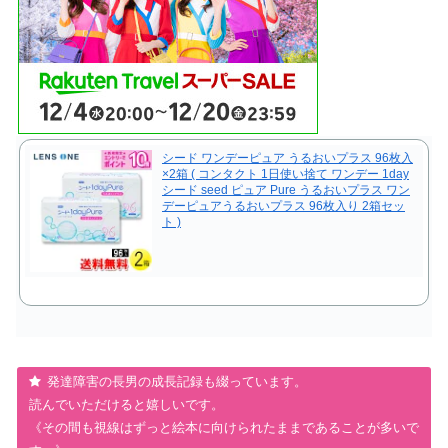
シード ワンデーピュア うるおいプラス 96枚入
×2箱 ( コンタクト 1日使い捨て ワンデー 1day
シード seed ピュア Pure うるおいプラス ワン
デーピュアうるおいプラス 96枚入り 2箱セッ
ト )
発達障害の長男の成長記録も綴っています。
読んでいただけると嬉しいです。
《その間も視線はずっと絵本に向けられたままであることが多いで