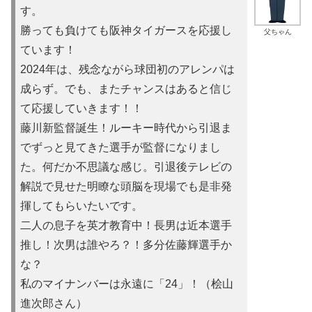
す。
勝っても負けても阪神タイガースを応援し
父ちゃん
ています！
2024年は、残念ながら球団初のアレンパは
成らず。でも、またチャンスはあると信じ
て応援していきます！！
藤川新監督誕生！ルーキー時代から引退ま
でずっと見てきた選手が監督になりまし
た。何だか不思議な感じ。引退後テレビの
解説で見せた明瞭な頭脳を現場でも是非発
揮してもらいたいです。
二人の息子を英才教育中！長男は近本選手
推し！次男は誰やろ？！多分佐藤輝選手か
な？
私のマイナンバーは永遠に「24」！（桧山
進次郎さん）