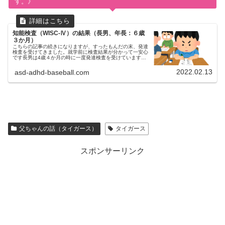
す。》
知能検査（WISC-Ⅳ）の結果（長男、年長：６歳
３か月）
こちらの記事の続きになりますが、すったもんだの末、発達
検査を受けてきました。就学前に検査結果が分かって一安心
です長男は4歳４か月の時に一度発達検査を受けています。
そして自閉症スペクトラム(ASD)の診断がつきました。検査
は紹介された違う病院...
2022.02.13
asd-adhd-baseball.com
父ちゃんの話（タイガース）
タイガース
スポンサーリンク