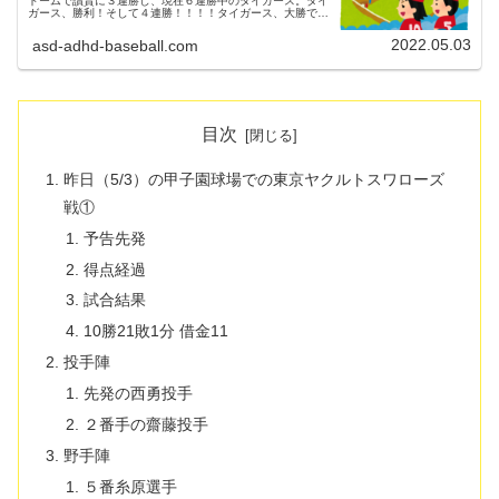
ドームで讀賣に３連勝し、現在６連勝中のタイガース。タイ
ガース、勝利！そして４連勝！！！！タイガース、大勝で５
連勝！タイガース、６連勝！しかも、東京ドームで讀賣に３
タテなんて夢のようや～♪...
2022.05.03
asd-adhd-baseball.com
目次
昨日（5/3）の甲子園球場での東京ヤクルトスワローズ
戦①
予告先発
得点経過
試合結果
10勝21敗1分 借金11
投手陣
先発の西勇投手
２番手の齋藤投手
野手陣
５番糸原選手