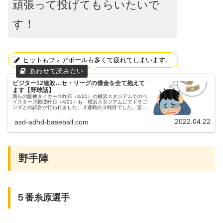
頑張って投げてもらいたいで
す！
ヒットもフォアボールも多くて疲れてしまいます。
ビジター12連敗…セ・リーグの借金を全て抱えて
ます【野球話】
我らの阪神タイガース昨日（4/21）の横浜スタジアムでのベ
イスターズ戦③昨日（4/21）も、横浜スタジアムにてドラゴ
ンズとの試合が行われました。３連戦の３戦目でした。逆転
負けの初戦はコチラです。サヨナラ負けの二戦目はコチラで
す。予告先発この...
2022.04.22
asd-adhd-baseball.com
野手陣
５番糸原選手