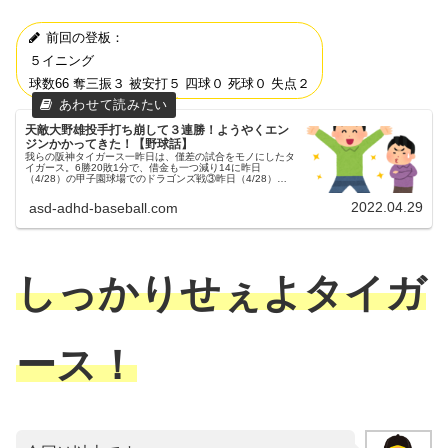
前回の登板：
５イニング
球数66 奪三振３ 被安打５ 四球０ 死球０ 失点２
天敵大野雄投手打ち崩して３連勝！ようやくエン
ジンかかってきた！【野球話】
我らの阪神タイガース一昨日は、僅差の試合をモノにしたタ
イガース。6勝20敗1分で、借金も一つ減り14に昨日
（4/28）の甲子園球場でのドラゴンズ戦③昨日（4/28）
も、甲子園球場にてドラゴンズとの試合が行われました。３
連戦の３戦目でした。予...
2022.04.29
asd-adhd-baseball.com
しっかりせぇよタイガ
ース！