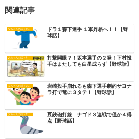
関連記事
ドラ１森下選手 １軍昇格へ！！【野
父ちゃんの話（タイガース）
球話】
打撃開眼？！坂本選手の２発！下村投
父ちゃんの話（タイガース）
手はまたしても白星成らず​【野球話】
岩崎投手崩れるも森下選手劇的サヨナ
父ちゃんの話（タイガース）
ラ打で竜に３タテ！【野球話】
豆鉄砲打線…ナゴド３連戦で僅か４得
父ちゃんの話（タイガース）
点【野球話】