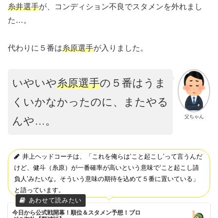
糸井選手
が、コンディション不良でスタメンを外れまし
た…。
代わりに５番は
糸原選手
が入りました。
いやいや
糸原選手
の５番はうま
くいかなかったのに、またやる
父ちゃん
んや…。
井上ヘッドコーチは、「これを俺らは‘こと起こし’って言うんだ
けど、健斗（糸原）が一番確率が高いという意味で‘こと起こし請
負人’みたいな。そういう意味の期待を込めて５番に置いている」
と語っています。
今日から公式戦開幕！順位＆スタメン予想！ブロ