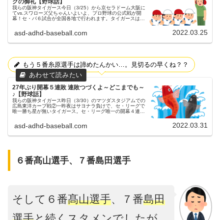
グの御礼【野球話】
我らの阪神タイガース今日（3/25）から京セラドーム大阪に
てvs.スワローズ父ちゃんいよいよ、プロ野球の公式戦が開
幕！セ・パ６試合が全国各地で行われます。タイガースは、
今日（3/25）から、京セラドーム大阪にてスワローズとの３
連戦が行われま...
2022.03.25
asd-adhd-baseball.com
もう５番糸原選手は諦めたんかい…。見切るの早くね？？
27年ぶり開幕５連敗 連敗つづくよ～どこまでも～
♪【野球話】
我らの阪神タイガース昨日（3/30）のマツダスタジアムでの
広島東洋カープ戦②一昨夜はサヨナラ負けで、セ・リーグで
唯一勝ち星が無いタイガース。セ・リーグ唯一の開幕４連敗
昨日（3/30）も、マツダスタジアムにてカープとの試合が行
われました。３連...
2022.03.31
asd-adhd-baseball.com
６番髙山選手、７番島田選手
そして６番
髙山選手
、７番
島田
選手
と続くスタメンでしたが、