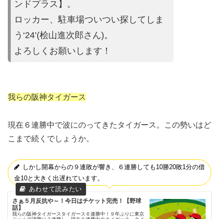
ンドプラス】。
ロッカー、駐車場ついつい探してしま
う‘24’(桧山進次郎さん)。
よろしくお願いします！
我らの阪神タイガース
現在６連勝中で波にのってきたタイガース。この勢いはど
こまで続くでしょうか。
しかし開幕からの９連敗が響き、６連勝しても10勝20敗1分の借
金10と大きく出遅れています。
さぁ５月反抗や～！今日はチケット完売！【野球
話】
我らの阪神タイガースタイガース６連勝中！９年ぶりに東京