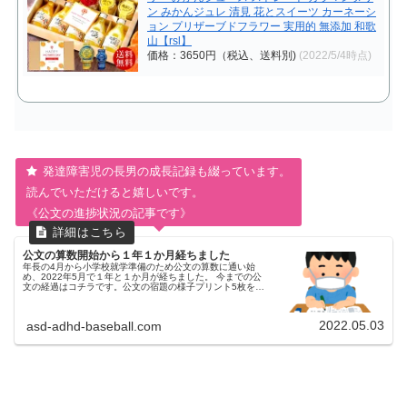
ン みかんジュレ 清見 花とスイーツ カーネーシ
ョン プリザーブドフラワー 実用的 無添加 和歌
山【rsl】
価格：3650円（税込、送料別)
(2022/5/4時点)
発達障害児の長男の成長記録も綴っています。
読んでいただけると嬉しいです。
《公文の進捗状況の記事です》
公文の算数開始から１年１か月経ちました
年長の4月から小学校就学準備のため公文の算数に通い始
め、2022年5月で１年と１か月が経ちました。 今までの公
文の経過はコチラです。公文の宿題の様子プリント5枚を30
分弱で終わらせています。今までは夜の学習は公文の宿題だ
けでしたが、小学生に...
2022.05.03
asd-adhd-baseball.com