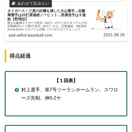
タイガース！三度の好機を潰した大山選手…佐藤
輝選手は20打席連続ノーヒット…西勇投手は６連
敗【野球話】
我らの阪神タイガース昨日（8/27）のマツダスタジアムでの
広島東洋カープ戦① 昨日（8/27）から、広島遠征、MAZDA
Zoom-Zoom スタジアム広島（マツダスタジアム）にて、カ
ープとの３連戦です。初戦でした。阪神西勇投手、広島大瀬
2021.08.28
asd-adhd-baseball.com
良...
得点経過
【１回表】
村上選手、第7号ツーランホームラン。スワロ
ーズ先制。神0-2ヤ