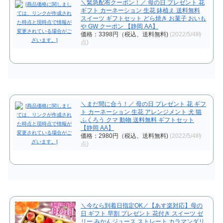
＼緊急配布クーポン！／ 母の日 プレゼント 花
ギフト カーネーション 生花 鉢植え 送料無料
スイーツ ギフトセット どら焼き お菓子 おいも
や GW クーポン 【静岡 AA】
価格：3398円（税込、送料無料)
(2022/5/4時
点)
＼まだ間に合う！／ 母の日 プレゼント 花 ギフ
ト カーネーション 生花 アレンジメント 犬 猫
ふくろう クマ 動物 送料無料 ギフトセット
【静岡 AA】
価格：2980円（税込、送料無料)
(2022/5/4時
点)
＼今なら到着日指定OK／【あす楽対応】母の
日 ギフト 早割 プレゼント 花付き スイーツ ゼ
リー みかんジュース ストレート カラマンダリ