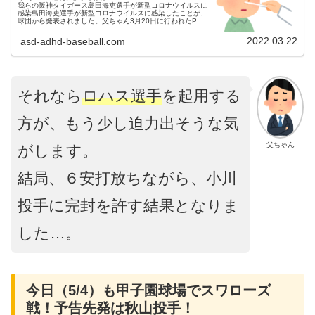
我らの阪神タイガース島田海吏選手が新型コロナウイルスに
感染島田海吏選手が新型コロナウイルスに感染したことが、
球団から発表されました。父ちゃん3月20日に行われたPCR
検査で、陽性が判明したとのことです…。タイガースだけで
なく、プロ野球チーム...
2022.03.22
asd-adhd-baseball.com
それなら
ロハス選手
を起用する
方が、もう少し迫力出そうな気
父ちゃん
がします。
結局、６安打放ちながら、小川
投手に完封を許す結果となりま
した…。
今日（5/4）も甲子園球場でスワローズ
戦！予告先発は秋山投手！