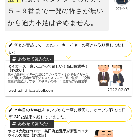
父ちゃん
５～９番まで一発の怖さが無い
から迫力不足は否めません。
何とか奮起して、またルーキーイヤーの輝きを取り戻して欲し
い！
タイガース！這い上がって欲しい！髙山俊選手！
【野球話】
我らの阪神タイガース2015年のドラフト１位でタイガース
に入団した髙山俊選手父ちゃんスワローズ真中監督、「交渉
権獲得誤認ガッツポーズ事件」の時、１位指名の髙山選手で
す(笑)2015年ドラ1日大三高―明治大を経てタイガースに入
団しました。新人...
2022.02.07
asd-adhd-baseball.com
５年目の今年はキャンプから一軍に帯同し、オープン戦では打
率.345と結果を残していました。
やはり大敵はコロナ…島田海吏選手が新型コロナ
ウイルス感染【野球話】