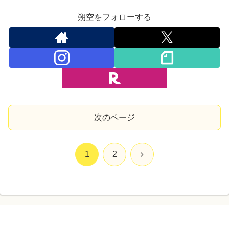
朔空をフォローする
次のページ
次
1
2
へ