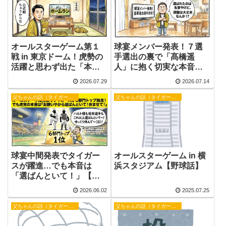
オールスターゲーム第１
球宴メンバー発表！７選
戦 in 東京ドーム！虎勢の
手選出の裏で「髙橋遥
活躍と思わず出た「本
人」に抱く切実な本音
音」【野球話】
【野球話】
2026.07.29
2026.07.14
父ちゃんの話（タイガース）
父ちゃんの話（タイガース）
球宴中間発表でタイガー
オールスターゲーム in 横
スが躍進…でも本音は
浜スタジアム【野球話】
「選ばんといて！」【野
球話】
2026.06.02
2025.07.25
父ちゃんの話（タイガース）
父ちゃんの話（タイガース）