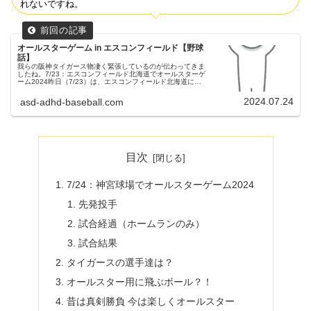
れないですね。
オールスターゲーム in エスコンフィールド【野球
話】
我らの阪神タイガース物凄く緊張しているのが伝わってきま
したね。7/23：エスコンフィールド北海道でオールスターゲ
ーム2024昨日（7/23）は、エスコンフィールド北海道にて
オールスターゲームが開催されました。先発投手パ・リー
グ 山﨑投手（日...
2024.07.24
asd-adhd-baseball.com
目次
7/24：神宮球場でオールスターゲーム2024
先発投手
試合経過（ホームランのみ）
試合結果
タイガースの選手達は？
オールスター用に飛ぶボール？！
昔は真剣勝負 今は楽しくオールスター