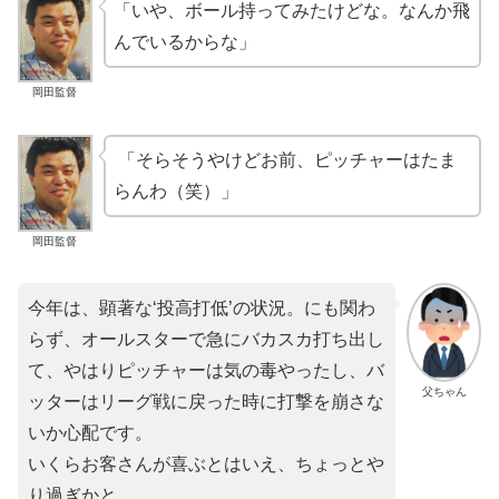
「いや、ボール持ってみたけどな。なんか飛
んでいるからな」
岡田監督
「そらそうやけどお前、ピッチャーはたま
らんわ（笑）」
岡田監督
今年は、顕著な‘投高打低’の状況。にも関わ
らず、オールスターで急にバカスカ打ち出し
て、やはりピッチャーは気の毒やったし、バ
父ちゃん
ッターはリーグ戦に戻った時に打撃を崩さな
いか心配です。
いくらお客さんが喜ぶとはいえ、ちょっとや
り過ぎかと…。