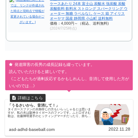
ケースあたり 24本 富士山 炭酸水 強炭酸 炭酸
炭酸飲料 飲料水 ストロング スパークリング ウ
ォーター 無糖 ラベルなし ケース 箱 アイリス
オーヤマ 国産 静岡県 小山町 送料無料
価格：4,000円～（税込、送料無料)
(2024/7/25時点)
発達障害の長男の成長記録も綴っています。
読んでいただけると嬉しいです。
《こどもたちが過剰反応するかもしれんし、音消して使用した方が
いいのでは…》
「うるさいから、音消して！」
タイガースファンの夫御存じの方もいらっしゃるとは思いま
すが、私の夫は阪神タイガースのファンです。ふと口ずさむ
歌は、佐藤輝明選手のヒッティングマーチだったり、持ち物
も黄色が多いです。その影響なのか、長男もふとした時に長
男ふりぬけ～かがやけ～う...
2022.11.28
asd-adhd-baseball.com