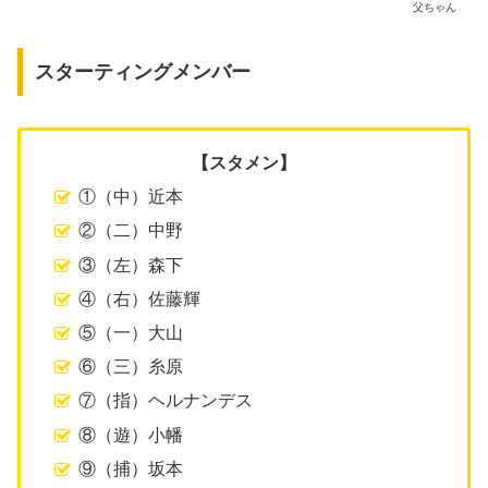
父ちゃん
スターティングメンバー
【スタメン】
①（中）近本
②（二）中野
③（左）森下
④（右）佐藤輝
⑤（一）大山
⑥（三）糸原
⑦（指）ヘルナンデス
⑧（遊）小幡
⑨（捕）坂本