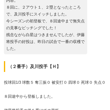
内容。
８回に、２アウト１、２塁となったところ
で、及川投手にスイッチしました。
今シーズンの初登板で、８回途中まで無失点
の見事なピッチングでした！
残念ながら白星はつきませんでしたが、伊藤
将投手の好投は、昨日の試合で一番の収穫で
した。
（２番手）及川投手【Ｈ】
投球回1/3 球数５ 奪三振０ 被安打０ 四球０ 死球０ 失点０
８回途中から登板しました。