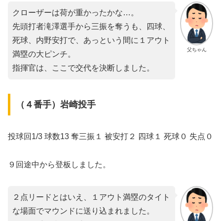
クローザーは荷が重かったかな…。
先頭打者滝澤選手から三振を奪うも、四球、
死球、内野安打で、あっという間に１アウト
父ちゃん
満塁の大ピンチ。
指揮官は、ここで交代を決断しました。
（４番手）岩崎投手
投球回1/3 球数13 奪三振１ 被安打２ 四球１ 死球０ 失点０
９回途中から登板しました。
２点リードとはいえ、１アウト満塁のタイト
な場面でマウンドに送り込まれました。