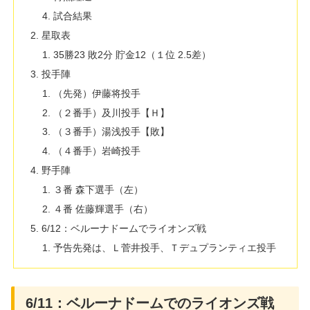
試合結果
星取表
35勝23 敗2分 貯金12（１位 2.5差）
投手陣
（先発）伊藤将投手
（２番手）及川投手【Ｈ】
（３番手）湯浅投手【敗】
（４番手）岩崎投手
野手陣
３番 森下選手（左）
４番 佐藤輝選手（右）
6/12：ベルーナドームでライオンズ戦
予告先発は、Ｌ菅井投手、Ｔデュプランティエ投手
6/11：ベルーナドームでのライオンズ戦