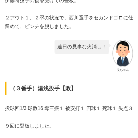
伊藤将投手の後を受けての登板。
２アウト１、２塁の状況で、西川選手をセカンドゴロに仕
留めて、ピンチを脱しました。
連日の見事な火消し！
父ちゃん
（３番手）湯浅投手【敗】
投球回1/3 球数16 奪三振１ 被安打１ 四球１ 死球１ 失点３
９回に登板しました。