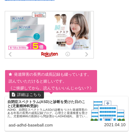
発達障害の長男の成長記録も綴っています。
読んでいただけると嬉しいです。
《ご挨拶してから、読んでもいいんじゃない？》
自閉症スペクトラム(ASD)と診断を受けた日のこ
と(児童精神科受診)
ADHD、自閉症スペクトラムASDの診断をうけた発達障害の
ある年長の長男の成長記録ブログ。心理士と発達検査を受け
た。児童精神科の医師から問診票からADHD傾向。 昔でいえ
ばアスペルガーの診断、今は自閉症スペクトラムという診断
名がつく。新版k式発達検査の結果を分析する。
2021.04.10
asd-adhd-baseball.com