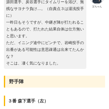
源田選手、炭谷選手にタイムリーを浴び、無
父ちゃん
残なサヨナラ負け…。（自責点３は湯浅投手
に）
一昨日もそうですが、中継ぎ陣が打たれるこ
ともあるので、打たれた結果自体は仕方無い
と思います。
ただ、イニング途中にピンチで、岩崎投手の
出番がある可能性は意思疎通は出来てたんか
な？
そこは、凄く気になりました。
野手陣
３番 森下選手（左）