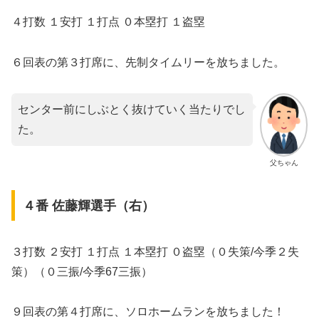
４打数 １安打 １打点 ０本塁打 １盗塁
６回表の第３打席に、先制タイムリーを放ちました。
センター前にしぶとく抜けていく当たりでし
た。
父ちゃん
４番 佐藤輝選手（右）
３打数 ２安打 １打点 １本塁打 ０盗塁（０失策/今季２失
策）（０三振/今季67三振）
９回表の第４打席に、ソロホームランを放ちました！