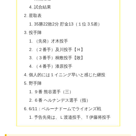
試合結果
星取表
35勝22敗2分 貯金13（１位 3.5差）
投手陣
（先発）才木投手
（２番手）及川投手【Ｈ】
（３番手）桐敷投手【敗】
（４番手）漆原投手
個人的には１イニング早いと感じた継投
野手陣
９番 熊谷選手（三）
６番 ヘルナンデス選手（指）
6/11：ベルーナドームでライオンズ戦
予告先発は、Ｌ渡邉投手、Ｔ伊藤将投手