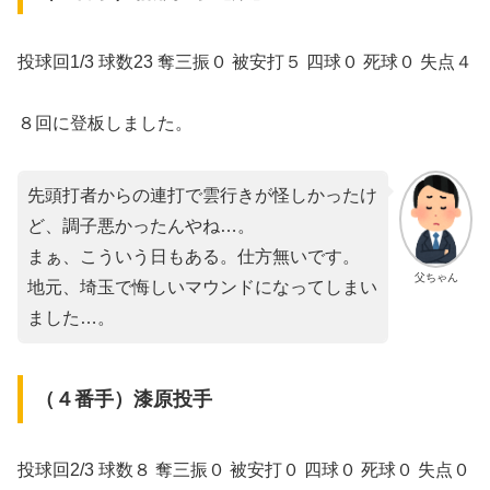
投球回1/3 球数23 奪三振０ 被安打５ 四球０ 死球０ 失点４
８回に登板しました。
先頭打者からの連打で雲行きが怪しかったけ
ど、調子悪かったんやね…。
まぁ、こういう日もある。仕方無いです。
父ちゃん
地元、埼玉で悔しいマウンドになってしまい
ました…。
（４番手）漆原投手
投球回2/3 球数８ 奪三振０ 被安打０ 四球０ 死球０ 失点０