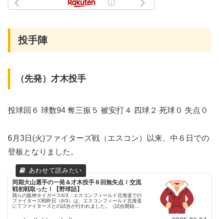
投手陣
（先発）才木投手
投球回６ 球数94 奪三振５ 被安打４ 四球２ 死球０ 失点０
6月3日(火)ファイターズ戦（エスコン）以来、中６日での
登板となりました。
同期大山選手の一発＆才木投手８回無失点！交流
戦初戦取った！【野球話】
我らの阪神タイガース6/3：エスコンフィールド北海道での
ファイターズ戦昨日（6/3）は、エスコンフィールド北海道
にてファイターズとの試合が行われました。（試合開始
18:00）球児監督、新庄監督目も合わさずメンバー表交
換？！試合前、新庄監督の...