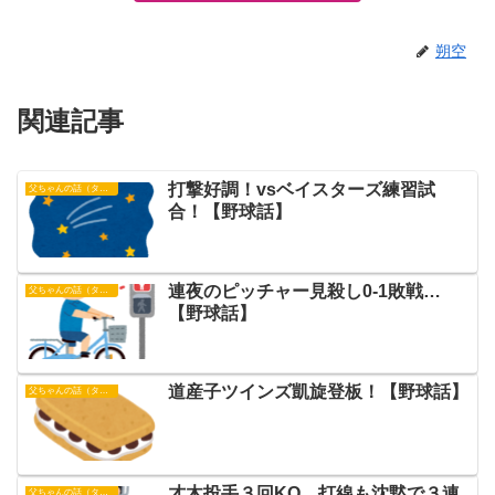
朔空
関連記事
打撃好調！vsベイスターズ練習試
父ちゃんの話（タイガース）
合！【野球話】
連夜のピッチャー見殺し0-1敗戦…
父ちゃんの話（タイガース）
【野球話】
道産子ツインズ凱旋登板！【野球話】
父ちゃんの話（タイガース）
才木投手３回KO…打線も沈黙で３連
父ちゃんの話（タイガース）