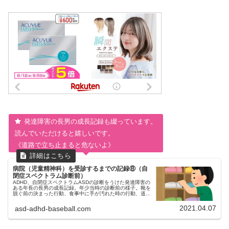
発達障害の長男の成長記録も綴っています。
読んでいただけると嬉しいです。
《道路で立ち止まると危ないよ》
病院（児童精神科）を受診するまでの記録⑧（自
閉症スペクトラム診断前）
ADHD、自閉症スペクトラムASDの診断をうけた発達障害の
ある年長の長男の成長記録。年少当時の診断前の様子。靴を
脱ぐ前の決まった行動、食事中に手が汚れた時の行動、道路
で気になるものがあるときの行動、おもちゃを貸したときの
行動、嫌なイメージをもっているときの行動。
2021.04.07
asd-adhd-baseball.com