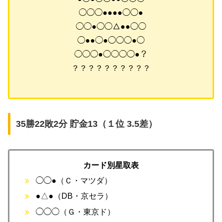
◯◯◯●●●●◯◯●
◯◯●◯◯△●●◯◯
◯●●◯●◯◯◯●◯
◯◯◯●◯◯◯◯●？
？？？？？？？？？？
35勝22敗2分 貯金13（１位 3.5差）
カード別星取表
◯◯●（Ｃ・マツダ）
●△●（DB・京セラ）
◯◯◯（Ｇ・東京ド）