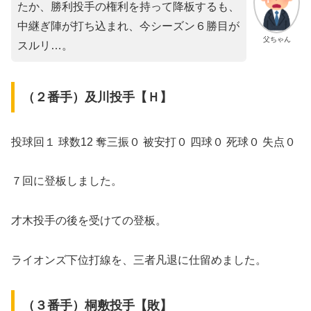
たか、勝利投手の権利を持って降板するも、
中継ぎ陣が打ち込まれ、今シーズン６勝目が
父ちゃん
スルリ…。
（２番手）及川投手【Ｈ】
投球回１ 球数12 奪三振０ 被安打０ 四球０ 死球０ 失点０
７回に登板しました。
才木投手の後を受けての登板。
ライオンズ下位打線を、三者凡退に仕留めました。
（３番手）桐敷投手【敗】