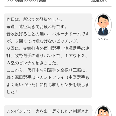
2025.06.04
asd-adhd-baseball.com
昨日は、所沢での登板でした。
毎週、遠征続きでお疲れ様です。
普段投げることの無い、ベルーナドームです
父ちゃん
が、５回までは危なげないピッチング。
６回に、先頭打者の西川選手、滝澤選手の連
打、牧野選手の送りバントで、１アウト２、
３塁のピンチを招きました。
ここから、代打中村剛選手を空振り三振に、
続く源田選手はセカンドフライ（中野選手も
よく追いついた）に打ち取りピンチを脱しま
した！
このピンチで、力を出し尽くしたと判断され