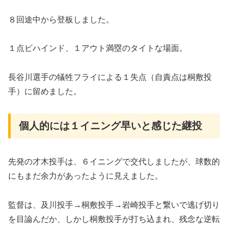
８回途中から登板しました。
１点ビハインド、１アウト満塁のタイトな場面。
長谷川選手の犠牲フライによる１失点（自責点は桐敷投
手）に留めました。
個人的には１イニング早いと感じた継投
先発の才木投手は、６イニングで交代しましたが、球数的
にもまだ余力があったように見えました。
監督は、及川投手→桐敷投手→岩崎投手と繋いで逃げ切り
を目論んだか、しかし桐敷投手が打ち込まれ、残念な逆転