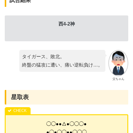
試合結果
西4-2神
タイガース、敗北。
終盤の猛攻に遭い、痛い逆転負け…。
父ちゃん
星取表
◯◯●●△●◯◯◯●
●◯●◯◯●●◯◯◯