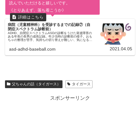
読んでいただけると嬉しいです。
《とりあえず、落ち着こうか》
病院（児童精神科）を受診するまでの記録⑦（自
閉症スペクトラム診断前）
ADHD、自閉症スペクトラムASDの診断をうけた発達障害の
ある年長の長男の成長記録。年少当時の診断前の様子。おも
ちゃの整理が苦手、気持ちの切り替えが難しい、気になるも
のに一直線、危ない、やめられない、色鉛筆の並びが気にな
る、ちょっと待ってが苦手
2021.04.05
asd-adhd-baseball.com
父ちゃんの話（タイガース）
タイガース
スポンサーリンク