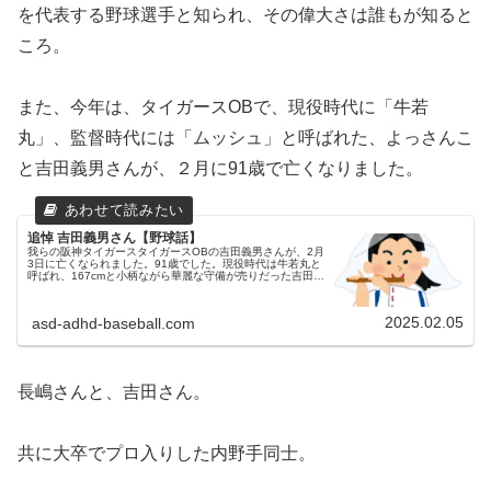
を代表する野球選手と知られ、その偉大さは誰もが知ると
ころ。
また、今年は、タイガースOBで、現役時代に「牛若
丸」、監督時代には「ムッシュ」と呼ばれた、よっさんこ
と吉田義男さんが、２月に91歳で亡くなりました。
追悼 吉田義男さん【野球話】
我らの阪神タイガースタイガースOBの吉田義男さんが、2月
3日に亡くなられました。91歳でした。現役時代は牛若丸と
呼ばれ、167cmと小柄ながら華麗な守備が売りだった吉田さ
ん。ただ、現役時代を目にしたことはありません。我々の世
代やと、３度の監...
2025.02.05
asd-adhd-baseball.com
長嶋さんと、吉田さん。
共に大卒でプロ入りした内野手同士。