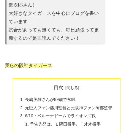
進次郎さん）
大好きなタイガースを中心にブログを書い
ています！
試合があって
も無くても、毎日頑張って更
新するので是非読んでください！
我らの阪神タイガース
目次
長嶋茂雄さんが89歳で永眠
元巨人ファン藤川監督と元阪神ファン阿部監督
6/10：ベルーナドームでライオンズ戦
予告先発は、Ｌ隅田投手、Ｔ才木投手