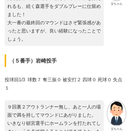
父ちゃん
れるも、続く森選手をダブルプレーに仕留め
ました！
大一番の最終回のマウンドはさぞ緊張感があ
ったと思いますが、良い経験になったことで
しょう。
（５番手）岩崎投手
投球回1/3 球数７ 奪三振０ 被安打２ 四球０ 死球０ 失点
１
９回裏２アウトランナー無し、あと一人の場
面で満を持してマウンドにあがりました。
いきなり頓宮選手にホームランを打たれてし
父ちゃん