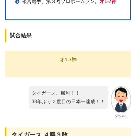
頓宮選手、第３号ソロホームラン。
オ1-7神
試合結果
オ1-7神
タイガース、勝利！！
38年ぶり２度目の日本一達成！！
父ちゃん
タイガース ４勝３敗