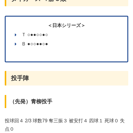
＜日本シリーズ＞
Ｔ ○●●○○●○
Ｂ ●○○●●○●
投手陣
（先発）青柳投手
投球回４ 2/3 球数79 奪三振３ 被安打４ 四球１ 死球０ 失
点０