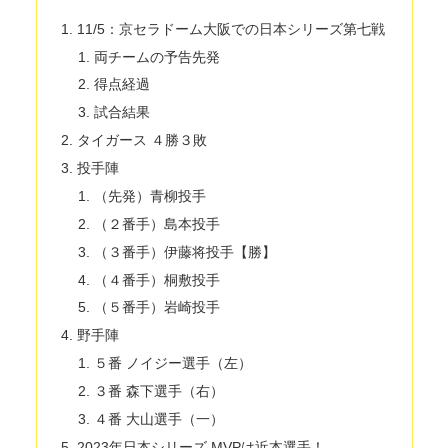
11/5：京セラドーム大阪での日本シリーズ第七戦
両チームの予告先発
得点経過
試合結果
タイガース ４勝３敗
投手陣
（先発）青柳投手
（２番手）島本投手
（３番手）伊藤将投手【勝】
（４番手）桐敷投手
（５番手）岩崎投手
野手陣
５番 ノイジー選手（左）
３番 森下選手（右）
４番 大山選手（一）
2023年日本シリーズ MVPは近本選手！