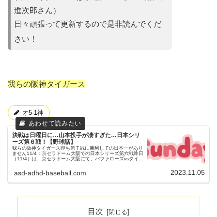
進次郎さん）
日々頑張って更新するので是非読んでくだ
さい！
我らの阪神タイガース
オ5-1神
決戦は日曜日に…山本投手が凄すぎた…日本シリ
ーズ第６戦！【野球話】
我らの阪神タイガース即ち第７戦に勝利しての日本一があり
ません11/4：京セラドーム大阪での日本シリーズ第六戦昨日
（11/4）は、京セラドーム大阪にて、バファローズvsタイガ
ース、日本シリーズ第６戦が行われました。両チームの予告
先発オリックス...
2023.11.05
asd-adhd-baseball.com
目次