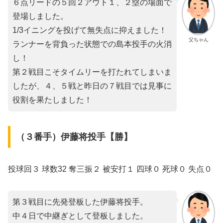
６点リードの５回２アウト１、２塁の場面で
登場しました。
1/3イニングを投げて無失点に抑えました！
父ちゃん
ランナーを背負った状態での島本投手の火消
し！
第２戦目こそタイムリーを打たれてしまいま
したが、４、５戦と昨日の７戦目では見事に
役割を果たしました！
（３番手）伊藤将投手【勝】
投球回３ 球数32 奪三振２ 被安打１ 四球０ 死球０ 失点０
第３戦目に先発登板した伊藤将投手。
中４日で中継ぎとして登板しました。