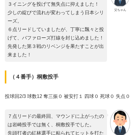
３イニングを投げて無失点に抑えました！
父ちゃん
少しの綻びで流れが変わってしまう日本シリ
ーズ。
６点リードしていましたが、丁寧に飄々と投
げて、バファローズ打線を封じ込めました！
先発した第３戦のリベンジを果たすことが出
来ました！
（４番手）桐敷投手
投球回2/3 球数12 奪三振０ 被安打１ 四球０ 死球０ 失点０
７点リードの最終回、マウンドに上がったの
は岩崎投手では無く、桐敷投手でした。
先頭打者の紅林選手に粘られてヒットを打た