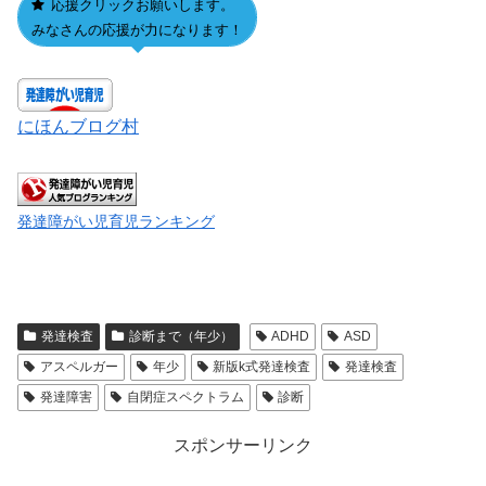
応援クリックお願いします。
みなさんの応援が力になります！
にほんブログ村
発達障がい児育児ランキング
発達検査
診断まで（年少）
ADHD
ASD
アスペルガー
年少
新版k式発達検査
発達検査
発達障害
自閉症スペクトラム
診断
スポンサーリンク