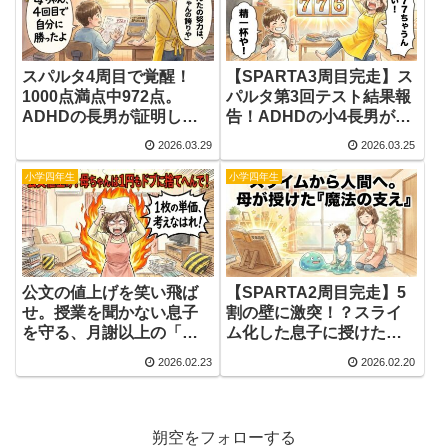
スパルタ4周目で覚醒！
【SPARTA3周目完走】ス
1000点満点中972点。
パルタ第3回テスト結果報
ADHDの長男が証明した
告！ADHDの小4長男が
「反復の魔法」
1000点満点に挑んだ軌跡
2026.03.29
2026.03.25
小学四年生
小学四年生
公文の値上げを笑い飛ば
【SPARTA2周目完走】5
せ。授業を聞かない息子
割の壁に激突！？スライ
を守る、月謝以上の「自
ム化した息子に授けた
尊心の保険」。
「魔法の支え」。
2026.02.23
2026.02.20
朔空をフォローする