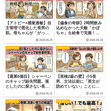
【アトピー×感覚過敏】自
【偏食の奇跡】2時間飲み
主管理で悪化した長男の
込めなかった天敵「かぼ
肌。母ちゃんが「がっつ
ちゃ」を給食で克服！？
り1ヶ月介入」して過去最
小5長男の成長に母、大感
2026.05.25
2026.05.24
高のつべつべ肌を手に入
激。
れるまでの全記録。
小学五年生
小学五年生
【通算6個目】シャーペン
【英検2級の壁】小5長
のキャップ紛失問題。落
男、文法以前に「英文が
としたのに探さない長男
読めていない」ことに気
と、鉛筆強制送還を決意
づいた母の選択。
2026.05.21
2026.05.19
した母の切なき葛藤。
小学四年生
小学四年生