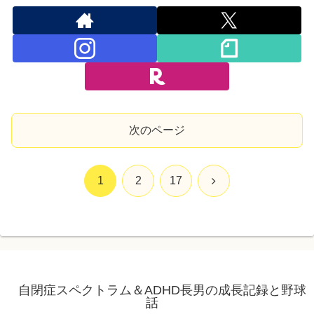
次のページ
次
1
2
17
へ
自閉症スペクトラム＆ADHD長男の成長記録と野球
話