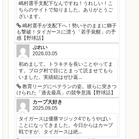
嶋村選手支配下なんですね！うれしい！こ
ちらのサイトで知りました。ありがとうご
ざいます。
嶋村選手が支配下へ！勢いそのままに獅子
も撃破！タイガースに漂う「若手覚醒」の予
感【野球話】
ぷれい
2026.03.05
初めまして。トラキチを長いことやってま
す。ブログ村で目にとまって読ませてもら
いました。実績組はぜひ返...
教育リーグにベテランの姿。彼らに突きつ
けられた「過去最高」の競争意識【野球話】
カープ大好き
2025.09.05
タイガースは優勝マジック4でもうやばい
ことになってきました。今日からはカープ
戦ですが、タイガースは絶...