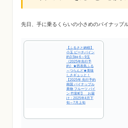
先日、手に乗るくらいの小さめのパイナップ
【ふるさと納税】
小玉 ピーチパイン
約3.5kg 6～9玉
《2025年先行予
約》★西表島ふる
～つらんど★美味
しさギュッと！
【2025年 先行予約
南国 パイナップル
果物 フルーツ パイ
ン 竹富町】 お届
け：2025年4月下
旬～7月上旬