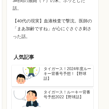
3時間の激闘（？）の末、ホッとした
話。
【40代の現実】血液検査で撃沈。医師の
「まあ加齢ですね」が心にぐさぐさ刺さ
った話。
人気記事
タイガース！2024年度ルー
キー背番号予想！【野球
話】
タイガース！ルーキー背番
号予想2022【野球話】