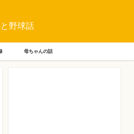
録と野球話
録
母ちゃんの話