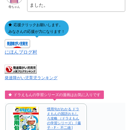
ました。
母ちゃん
応援クリックお願いします。
みなさんの応援が力になります！
にほんブログ村
発達障がい児育児ランキング
ドラえもんの学習シリーズの漫画はお気に入りです
慣用句がわかる ドラ
えもんの国語おもし
ろ攻略 （ドラえもん
の学習シリーズ） [ 藤
子・F・ 不二雄 ]