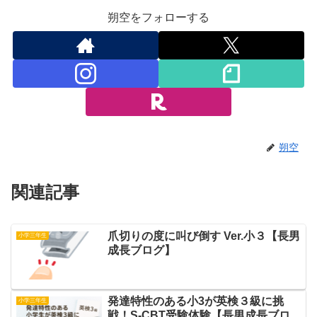
朔空をフォローする
朔空
関連記事
爪切りの度に叫び倒す Ver.小３【長男
小学三年生
成長ブログ】
発達特性のある小3が英検３級に挑
小学三年生
戦！S-CBT受験体験【長男成長ブロ