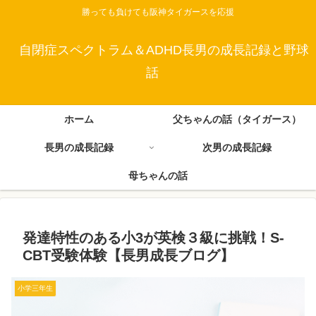
勝っても負けても阪神タイガースを応援
自閉症スペクトラム＆ADHD長男の成長記録と野球
話
ホーム
父ちゃんの話（タイガース）
長男の成長記録
次男の成長記録
母ちゃんの話
発達特性のある小3が英検３級に挑戦！S-
CBT受験体験【長男成長ブログ】
小学三年生