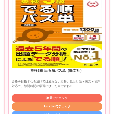
英検3級 出る順パス単（旺文社）
合格を目指すなら避けては通れない定番。見出し語＋例文＋音声
対応で、隙間時間の学習にぴったりですわ✨
楽天でチェック
Amazonでチェック