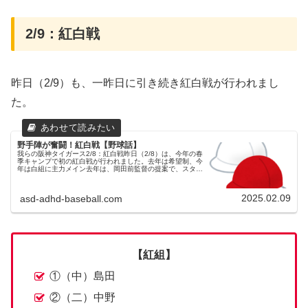
2/9：紅白戦
昨日（2/9）も、一昨日に引き続き紅白戦が行われまし
た。
野手陣が奮闘！紅白戦【野球話】
我らの阪神タイガース2/8：紅白戦昨日（2/8）は、今年の春
季キャンプで初の紅白戦が行われました。去年は希望制、今
年は白組に主力メイン去年は、岡田前監督の提案で、スタメ
ンの打順は選手の希望制でファン感での野球対決みたいにな
っていましたが、今...
2025.02.09
asd-adhd-baseball.com
【紅組】
①（中）島田
②（二）中野