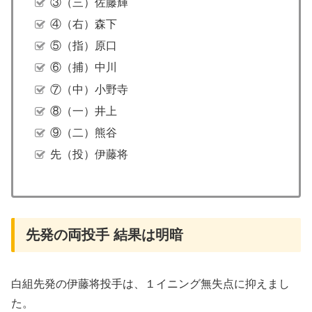
③（三）佐藤輝
④（右）森下
⑤（指）原口
⑥（捕）中川
⑦（中）小野寺
⑧（一）井上
⑨（二）熊谷
先（投）伊藤将
先発の両投手 結果は明暗
白組先発の伊藤将投手は、１イニング無失点に抑えまし
た。