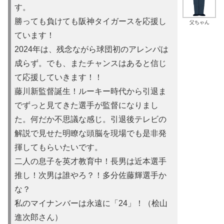
す。
勝っても負けても阪神タイガースを応援し
父ちゃん
ています！
2024年は、残念ながら球団初のアレンパは
成らず。でも、またチャンスはあると信じ
て応援していきます！！
藤川新監督誕生！ルーキー時代から引退ま
でずっと見てきた選手が監督になりまし
た。何だか不思議な感じ。引退後テレビの
解説で見せた明瞭な頭脳を現場でも是非発
揮してもらいたいです。
二人の息子を英才教育中！長男は近本選手
推し！次男は誰やろ？！多分佐藤輝選手か
な？
私のマイナンバーは永遠に「24」！（桧山
進次郎さん）