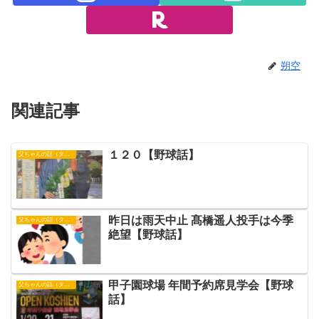
朔空
関連記事
１２０【野球話】
父ちゃんの話（タイガース）
昨日は雨天中止 髙橋遥人投手は今季
父ちゃんの話（タイガース）
絶望【野球話】
甲子園球場 年間予約席見学会【野球
父ちゃんの話（タイガース）
話】