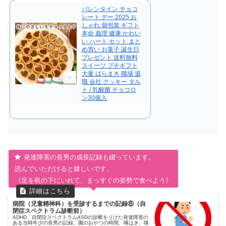
バレンタイン チョコ
レート デー 2025 お
しゃれ 個包装 ギフト
本命 義理 健康 かわい
い ハート セット まと
め買い お菓子 誕生日
プレゼント 送料無料
スイーツ プチギフト
大量 ばらまき 職場 退
職 会社 クッキー タル
ト / 乳酸菌 チョコロ
ン30個入
発達障害の長男の成長記録も綴っています。
読んでいただけると嬉しいです。
《足を机の下にいれて、まっすぐの姿勢で食べよう》
病院（児童精神科）を受診するまでの記録⑥（自
閉症スペクトラム診断前）
ADHD、自閉症スペクトラムASDの診断をうけた発達障害の
ある当時年少の長男の記録。園のおやつの時間、唾はき、喋