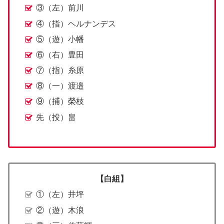
③（左）前川
④（指）ヘルナンデス
⑤（遊）小幡
⑥（右）豊田
⑦（指）糸原
⑧（一）渡邉
⑨（捕）榮枝
先（投）畠
【白組】
①（左）井坪
②（遊）木浪