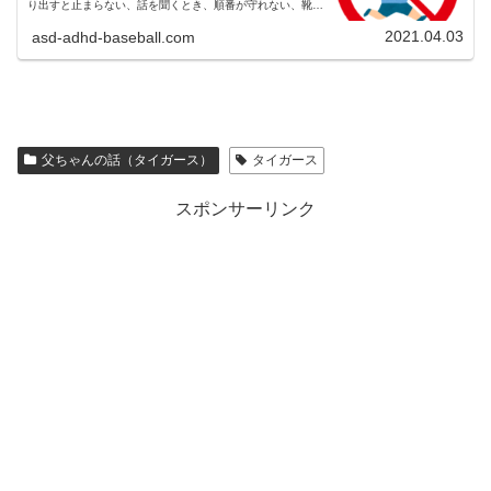
り出すと止まらない、話を聞くとき、順番が守れない、靴下
を片方はき忘れる、トイレの失敗、制御不能。
2021.04.03
asd-adhd-baseball.com
父ちゃんの話（タイガース）
タイガース
スポンサーリンク