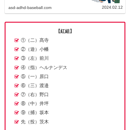
白戦が行われまし...
2024.02.12
asd-adhd-baseball.com
【紅組】
①（二）髙寺
②（遊）小幡
③（左）前川
④（指）ヘルナンデス
⑤（一）原口
⑥（三）渡邉
⑦（右）野口
⑧（中）井坪
⑨（捕）坂本
先（投）茨木