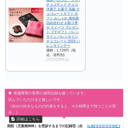
横浜 バニラビーンズ |
チョコサンド チョコ
洋菓子 お菓子 高級 チ
ョコレートギフト ギ
フト おしゃれ 個包装
詰め合わせ お取り寄
せ スイーツ プレゼン
ト プチギフト バレン
タイン バレンタイン
チョコレート 2025 バ
レンタインデー
価格：1,728円（税
込、送料別)
(2025/2/9時点)
発達障害の長男の成長記録も綴っています。
読んでいただけると嬉しいです。
《自分の好きなものの約束をすると、その時間まで待つことが苦
手。》
病院（児童精神科）を受診するまでの記録⑤（自