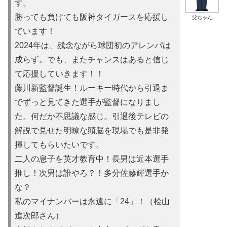
す。
勝っても負けても阪神タイガースを応援し
父ちゃん
ています！
2024年は、残念ながら球団初のアレンパは
成らず。でも、またチャンスはあると信じ
て応援していきます！！
藤川新監督誕生！ルーキー時代から引退ま
でずっと見てきた選手が監督になりまし
た。何だか不思議な感じ。引退後テレビの
解説で見せた明瞭な頭脳を現場でも是非発
揮してもらいたいです。
二人の息子を英才教育中！長男は近本選手
推し！次男は誰やろ？！多分佐藤輝選手か
な？
私のマイナンバーは永遠に「24」！（桧山
進次郎さん）