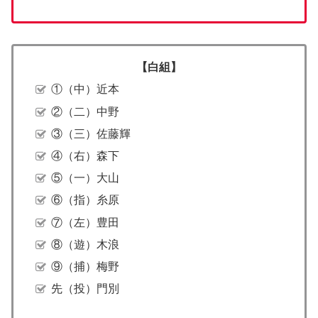
【白組】
①（中）近本
②（二）中野
③（三）佐藤輝
④（右）森下
⑤（一）大山
⑥（指）糸原
⑦（左）豊田
⑧（遊）木浪
⑨（捕）梅野
先（投）門別