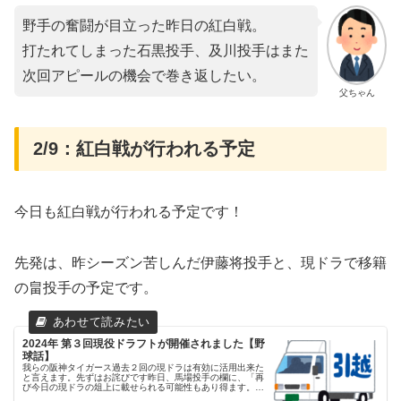
野手の奮闘が目立った昨日の紅白戦。
打たれてしまった石黒投手、及川投手はまた
次回アピールの機会で巻き返したい。
父ちゃん
2/9：紅白戦が行われる予定
今日も紅白戦が行われる予定です！
先発は、昨シーズン苦しんだ伊藤将投手と、現ドラで移籍
の畠投手の予定です。
2024年 第３回現役ドラフトが開催されました【野
球話】
我らの阪神タイガース過去２回の現ドラは有効に活用出来た
と言えます。先ずはお詫びです昨日、馬場投手の欄に、「再
び今日の現ドラの俎上に載せられる可能性もあり得ます。」
と書きました。しかし、現ドラのルールで、リストに出せな