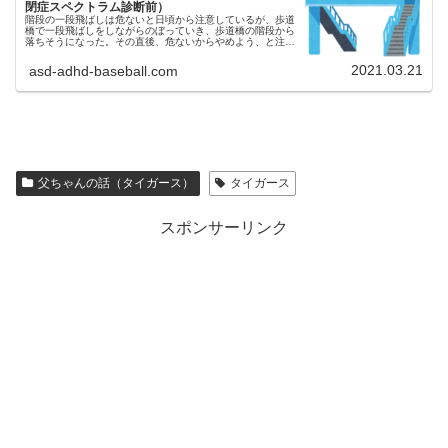
閉症スペクトラム診断前）
階段の一段飛ばしは危ないと日頃から注意しているが、歩道
橋で一段飛ばしをしながらのぼっていき、歩道橋の階段から
落ちそうになった。その直後、危ないからやめよう、と注意
していると、めずらしい型のダンプカーが通り、意識はそっ
ちにいってしまっていた。
2021.03.21
asd-adhd-baseball.com
父ちゃんの話（タイガース）
タイガース
スポンサーリンク