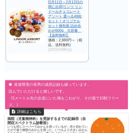
[2月11日～2月13日の
間に出荷]リンツ リン
ドールチョコレート
アソート 選べる48粒
セット！オリジナル
セット個包装 詰め合
わせ600g 大容量
【送料無料】
価格：2,980円～（税
込、送料無料)
(2025/2/8時点)
発達障害の長男の成長記録も綴っています。
読んでいただけると嬉しいです。
《5メートル先の歩道にいた鳩をこわがり、その場で10秒フリー
ズ。》
病院（児童精神科）を受診するまでの記録④（自
閉症スペクトラム診断前）
いつも同じスーパーでみかんを買っているが、売り切れてい
たので違う種類のみかんを買った。いつもより大きいみかん