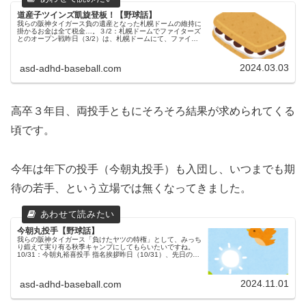
道産子ツインズ凱旋登板！【野球話】
我らの阪神タイガース負の遺産となった札幌ドームの維持に
掛かるお金は全て税金…。３/2：札幌ドームでファイターズ
とのオープン戦昨日（3/2）は、札幌ドームにて、ファイタ
ーズとのオープン戦が行われました。両チームの先発投手北
海道日本ハムファイタ...
2024.03.03
asd-adhd-baseball.com
高卒３年目、両投手ともにそろそろ結果が求められてくる
頃です。
今年は年下の投手（今朝丸投手）も入団し、いつまでも期
待の若手、という立場では無くなってきました。
今朝丸投手【野球話】
我らの阪神タイガース「負けたヤツの特権」として、みっち
り鍛えて実り有る秋季キャンプにしてもらいたいですね。
10/31：今朝丸裕喜投手 指名挨拶昨日（10/31）、先日のド
ラフト会議で２位指名を受けた今朝丸裕喜投手（報徳学園
高）が指名挨拶を受...
2024.11.01
asd-adhd-baseball.com