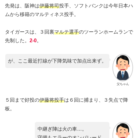
先発は、阪神は
伊藤将
司
投手、ソフトバンクは今年日本ハ
ムから移籍のマルティネス投手。
タイガースは、３回裏
マルテ選手
のツーランホームランで
先制した。
2-0
。
が、ここ最近打線が下降気味で加点出来ず。
父ちゃん
５回まで好投の
伊藤将投手
は６回に捕まり、３失点で降
板。
中継ぎ陣は火の車…。
守備もエラーのオンパレード。