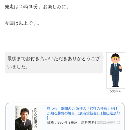
発走は15時40分。お楽しみに。
今回は以上です。
最後までお付き合いいただきありがとうござ
いました。
父ちゃん
待つ心、瞬間の力 阪神の「代打の神様」だけ
が知る勝負の境目 （廣済堂新書） [ 檜山進次郎
]
価格：880円（税込、送料無料)
(2022/4/6時点)