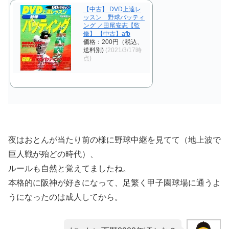
【中古】 DVD上達レ
ッスン 野球バッティ
ング ／田尾安志【監
修】 【中古】afb
価格：200円（税込、
送料別)
(2021/3/17時
点)
夜はおとんが当たり前の様に野球中継を見てて（地上波で
巨人戦が殆どの時代）、
ルールも自然と覚えてましたね。
本格的に阪神が好きになって、足繁く甲子園球場に通うよ
うになったのは成人してから。