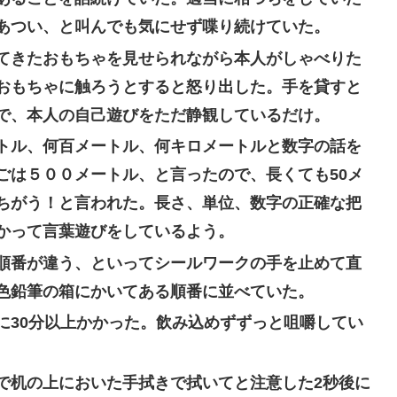
あつい、と叫んでも気にせず喋り続けていた。
てきたおもちゃを見せられながら本人がしゃべりた
おもちゃに触ろうとすると怒り出した。手を貸すと
で、本人の自己遊びをただ静観しているだけ。
トル、何百メートル、何キロメートルと数字の話を
ごは５００メートル、と言ったので、長くても50メ
ちがう！と言われた。長さ、単位、数字の正確な把
かって言葉遊びをしているよう。
順番が違う、といってシールワークの手を止めて直
色鉛筆の箱にかいてある順番に並べていた。
に30分以上かかった。飲み込めずずっと咀嚼してい
で机の上においた手拭きで拭いてと注意した2秒後に