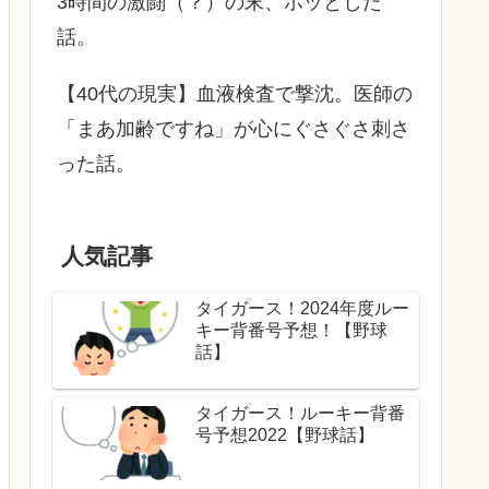
3時間の激闘（？）の末、ホッとした
話。
【40代の現実】血液検査で撃沈。医師の
「まあ加齢ですね」が心にぐさぐさ刺さ
った話。
人気記事
タイガース！2024年度ルー
キー背番号予想！【野球
話】
タイガース！ルーキー背番
号予想2022【野球話】