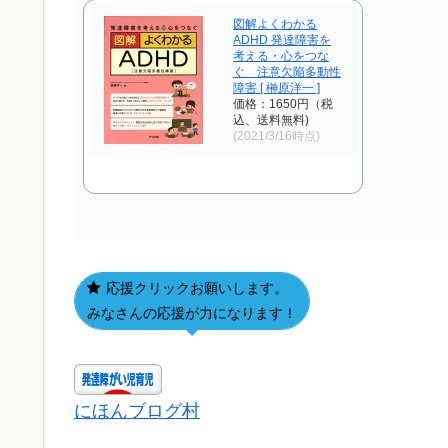
図解よくわかる
ADHD 発達障害を
考える・心をつな
ぐ 注意欠陥多動性
障害 [ 榊原洋一 ]
価格：1650円（税
込、送料無料)
(2021/3/16時点)
応援クリックお願いします。
みなさんの応援が力になります！
にほんブログ村