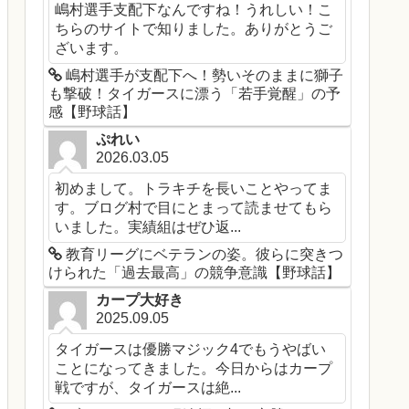
嶋村選手支配下なんですね！うれしい！こ
ちらのサイトで知りました。ありがとうご
ざいます。
嶋村選手が支配下へ！勢いそのままに獅子
も撃破！タイガースに漂う「若手覚醒」の予
感【野球話】
ぷれい
2026.03.05
初めまして。トラキチを長いことやってま
す。ブログ村で目にとまって読ませてもら
いました。実績組はぜひ返...
教育リーグにベテランの姿。彼らに突きつ
けられた「過去最高」の競争意識【野球話】
カープ大好き
2025.09.05
タイガースは優勝マジック4でもうやばい
ことになってきました。今日からはカープ
戦ですが、タイガースは絶...