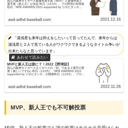
我らの阪神タイガース最優秀選手賞（MVP）と最優秀新人
選手賞（新人王）が決定 昨日（12/15）、プロ野球の年間表
彰式「NPB AWARDS 2021 supported by リポビタンＤ」
が東京都内で開催されました。各種表彰で、最優秀選...
2021.12.16
asd-adhd-baseball.com
「湯浅君も来年は抑えをしたいって言ってたんで、来年からは
湯浅君と２人で見ている人がワクワクできるようなタイトル争いが
出来たらなと思っています」
MVPと新人王は誰に？！2022【野球話】
我らの阪神タイガースタイガースの「顔」である３選手の受
賞！嬉しいですね♪ 昨日（11/25）「NPB AWARDS 2022
supported by リポビタンＤ」が開催昨日（11/25）、プロ野
球の年間表彰式「NPB AWARDS 20...
2022.11.26
asd-adhd-baseball.com
MVP、新人王でも不可解投票
MVP、新人王の投票でも謎の投票はチラホラ見受けられ