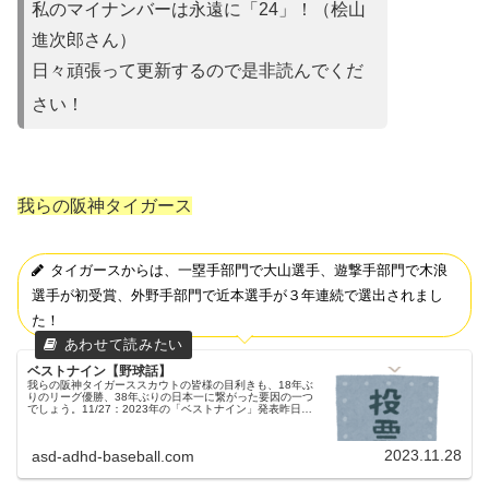
私のマイナンバーは永遠に「24」！（桧山
進次郎さん）
日々頑張って更新するので是非読んでくだ
さい！
我らの阪神タイガース
タイガースからは、一塁手部門で大山選手、遊撃手部門で木浪
選手が初受賞、外野手部門で近本選手が３年連続で選出されまし
た！
ベストナイン【野球話】
我らの阪神タイガーススカウトの皆様の目利きも、18年ぶ
りのリーグ優勝、38年ぶりの日本一に繋がった要因の一つ
でしょう。11/27：2023年の「ベストナイン」発表昨日
（11/27）、今年の「ベストナイン」19選手が発表されまし
た！シーズンで...
2023.11.28
asd-adhd-baseball.com