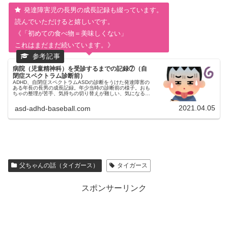
発達障害児の長男の成長記録も綴っています。
読んでいただけると嬉しいです。
《「初めての食べ物＝美味しくない」
これはまだまだ続いています。》
病院（児童精神科）を受診するまでの記録⑦（自
閉症スペクトラム診断前）
ADHD、自閉症スペクトラムASDの診断をうけた発達障害の
ある年長の長男の成長記録。年少当時の診断前の様子。おも
ちゃの整理が苦手、気持ちの切り替えが難しい、気になるも
のに一直線、危ない、やめられない、色鉛筆の並びが気にな
る、ちょっと待ってが苦手
2021.04.05
asd-adhd-baseball.com
父ちゃんの話（タイガース）
タイガース
スポンサーリンク