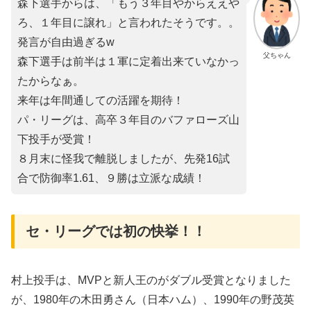
森下選手からは、「もう３年目やからええや
ろ、１年目に譲れ」と言われたそうです。。
発言が自由過ぎるw
父ちゃん
森下選手は前半は１軍に定着出来ていなかっ
たからなぁ。
来年は年間通しての活躍を期待！
パ・リーグは、高卒３年目のバファローズ山
下投手が受賞！
８月末に怪我で離脱しましたが、先発16試
合で防御率1.61、９勝は立派な成績！
セ・リーグでは初の快挙！！
村上投手は、MVPと新人王のがダブル受賞となりました
が、1980年の木田勇さん（日本ハム）、1990年の野茂英