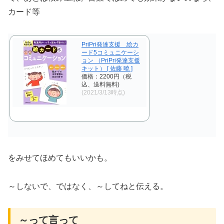
カード等
PriPri発達支援 絵カ
ード5コミュニケーシ
ョン （PriPri発達支援
キット） [ 佐藤 曉 ]
価格：2200円（税
込、送料無料)
(2021/3/13時点)
をみせてほめてもいいかも。
～しないで、ではなく、～してねと伝える。
～って言って