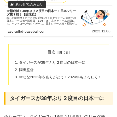
大願成就！38年ぶり２度目の日本一！日本シリー
ズ第７戦！【野球話】
我らの阪神タイガースオ5-1神11/5：京セラドーム大阪での
日本シリーズ第七戦昨日（11/5）は、京セラドーム大阪に
て、バファローズvsタイガース、日本シリーズ第７回戦が行
われました。両チームの予告先発オリックスバファローズ
13 宮城大弥...
2023.11.06
asd-adhd-baseball.com
目次
タイガースが38年ぶり２度目の日本一に
岡田監督
幸せな2023年をありがとう！2024年もよろしく！
タイガースが38年ぶり２度目の日本一に
今シーズン、タイガースは18年ぶり６度目のリーグ優