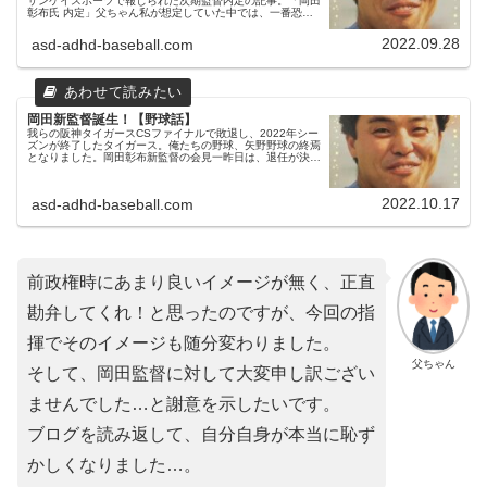
サンケイスポーツで報じられた次期監督内定の記事。「岡田
彰布氏 内定」父ちゃん私が想定していた中では、一番恐れ
ていたことでした…。私は元カープ監督の緒方孝市さんを希
望していたので残念で...
2022.09.28
asd-adhd-baseball.com
岡田新監督誕生！【野球話】
我らの阪神タイガースCSファイナルで敗退し、2022年シー
ズンが終了したタイガース。俺たちの野球、矢野野球の終焉
となりました。岡田彰布新監督の会見一昨日は、退任が決ま
っていた矢野監督の会見が行われ、そして昨日は監督就任が
発表されていた岡田彰...
2022.10.17
asd-adhd-baseball.com
前政権時にあまり良いイメージが無く、正直
勘弁してくれ！と思ったのですが、今回の指
揮でそのイメージも随分変わりました。
父ちゃん
そして、岡田監督に対して大変申し訳ござい
ませんでした…と謝意を示したいです。
ブログを読み返して、自分自身が本当に恥ず
かしくなりました…。