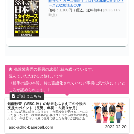
阪神タイガース優勝！プロ野球SMBC日本シリ
ーズ2023総括BOOK
価格：1,100円（税込、送料無料)
(2023/11/7
時点)
発達障害児の長男の成長記録も綴っています。
読んでいただけると嬉しいです
《相手の話の本質、特に言語化されていない事柄に気づきにくいと
ころが認められます。》
知能検査（WISC-Ⅳ）の結果をふまえての今後の
支援のポイント（長男、年長：６歳３か月）
こちらの記事の続きになります。今回検査を受けることにな
ったきっかけと、検査結果の記事はコチラから検査の結果を
ふまえ、今後どういう風に長男に接したら良いか説明があり
ました。支援のポイントを記録しておきたいと思います。前
回（長男年少時）、検査を...
2022.02.20
asd-adhd-baseball.com