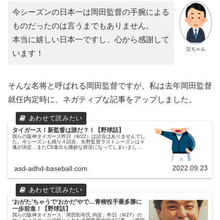
今シーズンの日本一は岡田監督の手腕による
ものだったのは言うまでもありません。
本当に嬉しい日本一ですし、心から感謝して
父ちゃん
います！
そんな名将と呼ばれる岡田監督ですが、私は去年岡田監督
就任内定時に、ネガティブな記事をアップしました。
タイガース！新監督は誰だ？！【野球話】
我らの阪神タイガース昨日（9/22）は試合はありませんでし
た。今シーズンも残り４試合、矢野監督ラストシーズンはＶ
逸が決定…またCS進出も微妙な状況になってしまいまし
た。17年連続Ｖ逸決定…。４連敗で５位転落…。父ちゃん
の希望による新監督開幕...
2022.09.23
asd-adhd-baseball.com
‘おがた’ちゃうで‘おかだ’やで…青柳投手最多勝に
一歩前進！【野球話】
我らの阪神タイガース「岡田彰布氏 内定」昨日（9/27）の