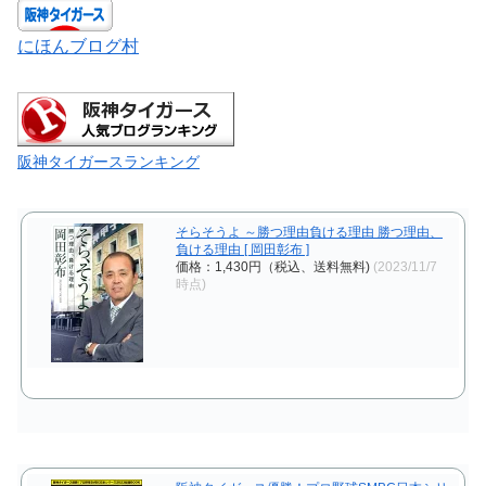
にほんブログ村
阪神タイガースランキング
そらそうよ ～勝つ理由負ける理由 勝つ理由、
負ける理由 [ 岡田彰布 ]
価格：1,430円（税込、送料無料)
(2023/11/7
時点)