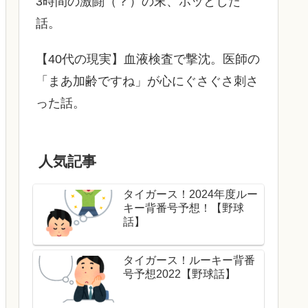
3時間の激闘（？）の末、ホッとした
話。
【40代の現実】血液検査で撃沈。医師の
「まあ加齢ですね」が心にぐさぐさ刺さ
った話。
人気記事
タイガース！2024年度ルー
キー背番号予想！【野球
話】
タイガース！ルーキー背番
号予想2022【野球話】