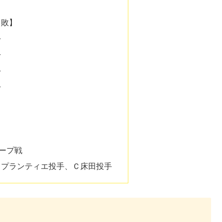
【敗】
手
手
手
手
…
）
カープ戦
ュプランティエ投手、Ｃ床田投手