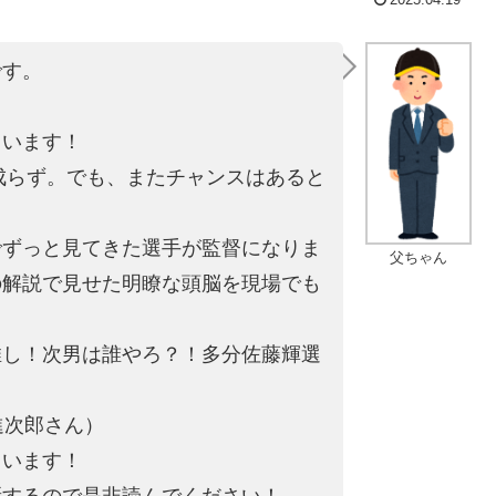
です。
。
ています！
は成らず。でも、またチャンスはあると
でずっと見てきた選手が監督になりま
父ちゃん
の解説で見せた明瞭な頭脳を現場でも
推し！次男は誰やろ？！多分佐藤輝選
進次郎さん）
ています！
新するので是非読んでください！