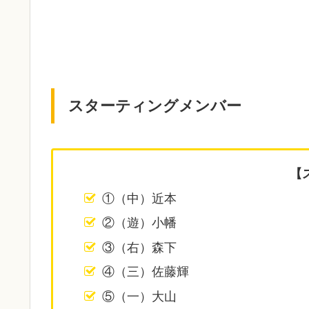
スターティングメンバー
【
①（中）近本
②（遊）小幡
③（右）森下
④（三）佐藤輝
⑤（一）大山