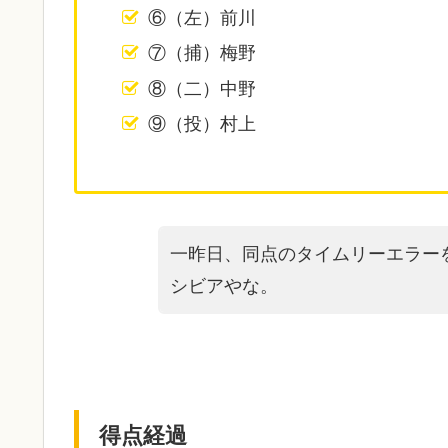
⑥（左）前川
⑦（捕）梅野
⑧（二）中野
⑨（投）村上
一昨日、同点のタイムリーエラー
シビアやな。
得点経過