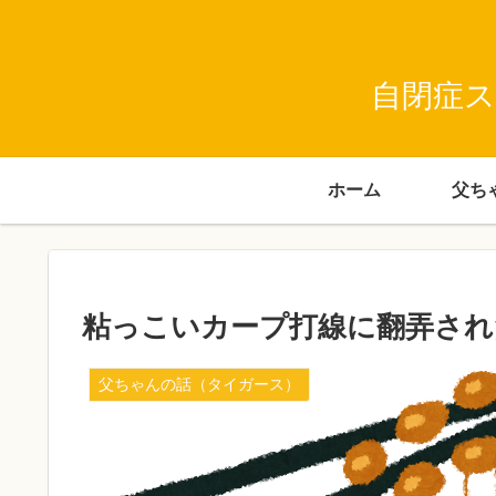
自閉症ス
ホーム
粘っこいカープ打線に翻弄され
父ちゃんの話（タイガース）