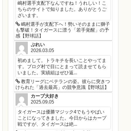
嶋村選手支配下なんですね！うれしい！こ
ちらのサイトで知りました。ありがとうご
ざいます。
嶋村選手が支配下へ！勢いそのままに獅子
も撃破！タイガースに漂う「若手覚醒」の予
感【野球話】
ぷれい
2026.03.05
初めまして。トラキチを長いことやってま
す。ブログ村で目にとまって読ませてもら
いました。実績組はぜひ返...
教育リーグにベテランの姿。彼らに突きつ
けられた「過去最高」の競争意識【野球話】
カープ大好き
2025.09.05
タイガースは優勝マジック4でもうやばい
ことになってきました。今日からはカープ
戦ですが、タイガースは絶...