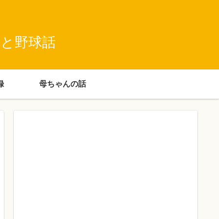
録と野球話
録
母ちゃんの話