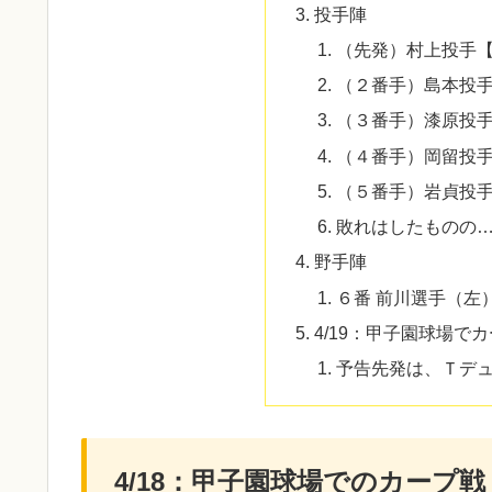
投手陣
（先発）村上投手
（２番手）島本投
（３番手）漆原投
（４番手）岡留投
（５番手）岩貞投
敗れはしたものの
野手陣
６番 前川選手（左
4/19：甲子園球場で
予告先発は、Ｔデ
4/18：甲子園球場でのカープ戦