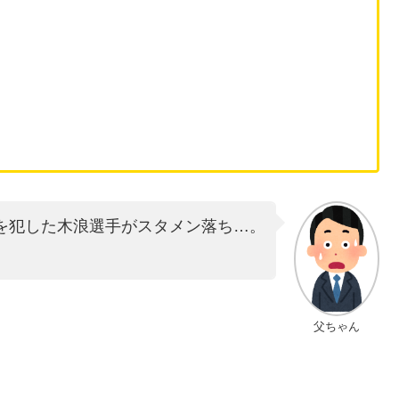
を犯した木浪選手がスタメン落ち…。
父ちゃん