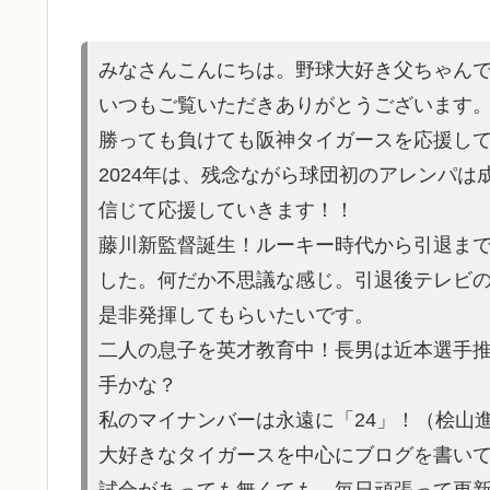
みなさんこんにちは。野球大好き父ちゃん
いつもご覧いただきありがとうございます
勝っても負けても阪神タイガースを応援し
2024年は、残念ながら球団初のアレンパ
信じて応援していきます！！
藤川新監督誕生！ルーキー時代から引退ま
した。何だか不思議な感じ。引退後テレビ
是非発揮してもらいたいです。
二人の息子を英才教育中！長男は近本選手
手かな？
私のマイナンバーは永遠に「24」！（桧山
大好きなタイガースを中心にブログを書い
試合があって
も無くても、毎日頑張って更