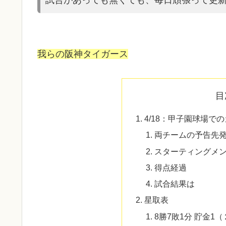
我らの阪神タイガース
目
4/18：甲子園球場で
両チームの予告先
スターティングメ
得点経過
試合結果は
星取表
8勝7敗1分 貯金1（