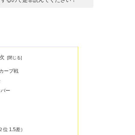
次
のカープ戦
発
ンバー
２位 1.5差）