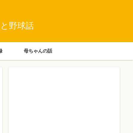
録と野球話
録
母ちゃんの話