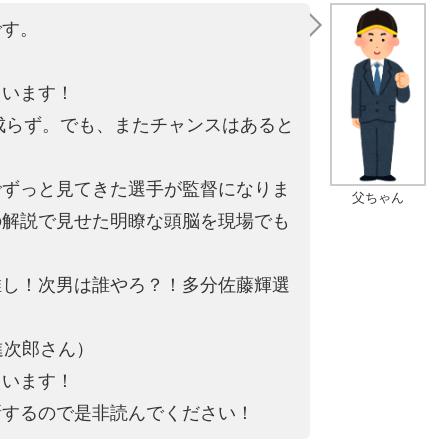
です。
。
ています！
は成らず。でも、またチャンスはあると
でずっと見てきた選手が監督になりま
父ちゃん
の解説で見せた明瞭な頭脳を現場でも
推し！次男は誰やろ？！多分佐藤輝選
進次郎さん）
ています！
新するので是非読んでください！