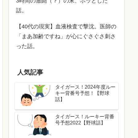
3時間の激闘（？）の末、ホッとした
話。
【40代の現実】血液検査で撃沈。医師の
「まあ加齢ですね」が心にぐさぐさ刺さ
った話。
人気記事
タイガース！2024年度ルー
キー背番号予想！【野球
話】
タイガース！ルーキー背番
号予想2022【野球話】