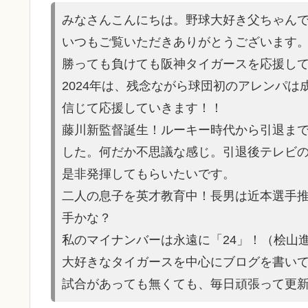
みなさんこんにちは。野球大好き父ちゃん
いつもご覧いただきありがとうございます
勝っても負けても阪神タイガースを応援し
2024年は、残念ながら球団初のアレンパ
信じて応援していきます！！
藤川新監督誕生！ルーキー時代から引退ま
した。何だか不思議な感じ。引退後テレビ
是非発揮してもらいたいです。
二人の息子を英才教育中！長男は近本選手
手かな？
私のマイナンバーは永遠に「24」！（桧山
大好きなタイガースを中心にブログを書い
試合があって
も無くても、毎日頑張って更