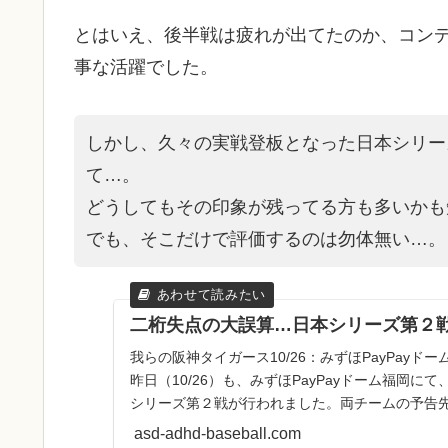
とはいえ、後半戦は疲れが出てたのか、コン
事な活躍でした。
しかし、久々の実戦登板となった日本シリー
て…。
どうしてもその印象が残ってる方も多いかも
でも、そこだけで評価するのは勿体無い…。
二桁失点の大誤算…日本シリーズ第２
我らの阪神タイガース10/26：みずほPayPay
昨日（10/26）も、みずほPayPayドーム福岡に
シリーズ第２戦が行われました。両チームの予告
...
asd-adhd-baseball.com