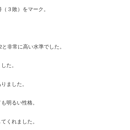
勝（３敗）をマーク。
22と非常に高い水準でした。
ました。
ありました。
ても明るい性格。
してくれました。