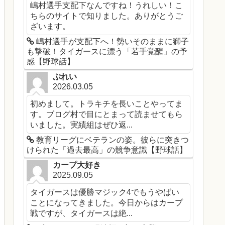
嶋村選手支配下なんですね！うれしい！こ
ちらのサイトで知りました。ありがとうご
ざいます。
嶋村選手が支配下へ！勢いそのままに獅子
も撃破！タイガースに漂う「若手覚醒」の予
感【野球話】
ぷれい
2026.03.05
初めまして。トラキチを長いことやってま
す。ブログ村で目にとまって読ませてもら
いました。実績組はぜひ返...
教育リーグにベテランの姿。彼らに突きつ
けられた「過去最高」の競争意識【野球話】
カープ大好き
2025.09.05
タイガースは優勝マジック4でもうやばい
ことになってきました。今日からはカープ
戦ですが、タイガースは絶...