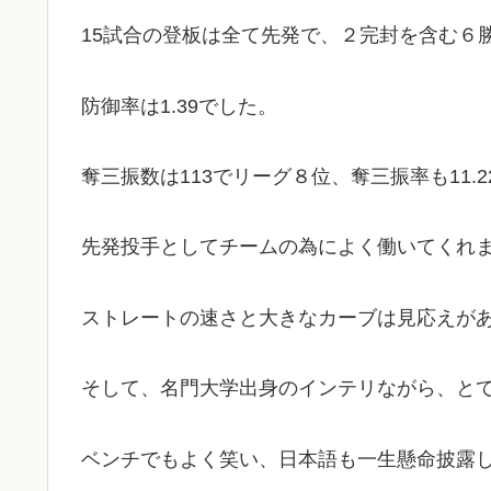
15試合の登板は全て先発で、２完封を含む６
防御率は1.39でした。
奪三振数は113でリーグ８位、奪三振率も11.
先発投手としてチームの為によく働いてくれ
ストレートの速さと大きなカーブは見応えが
そして、名門大学出身のインテリながら、と
ベンチでもよく笑い、日本語も一生懸命披露