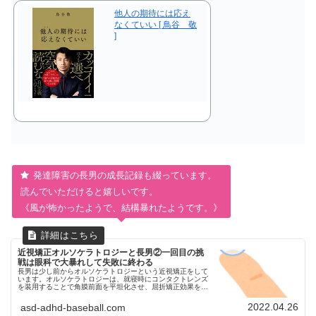
他人の期待には応え
なくていい [ 鳥谷 敬
]
発達障害の長男の成長記録も綴っています。
読んでいただけると嬉しいです。
《風が怖かったようで、結構暴れたようです。》
近視矯正オルソケラトロジーと長男②一回目の挑
戦は眼科で大暴れして失敗に終わる
長男は少し前からオルソケラトロジーという近視矯正をして
います。オルソケラトロジーは、就寝時にコンタクトレンズ
を装用することで角膜前面を平坦化させ、屈折矯正効果を得
て近視を矯正する治療法です。今回は自閉症スペクトラム
（ASD）とADHD診断済...
2022.04.26
asd-adhd-baseball.com