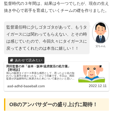
監督時代の３年間は、結果は今一つでしたが、現在の生え
抜き中心で若手を育成していくチームの礎を作りました。
監督退任時に少しゴタゴタがあって、もうタ
イガースには関わってもらえない、とその時
は感じていたので、今回久々にタイガースに
父ちゃん
戻ってきてくれたのは本当に嬉しい！！
岡田監督の本「金本・阪神 猛虎復活の処方箋」
【野球話】
我らの阪神タイガース率直な感想として、思ったより名の知
れている選手が多かったな、という印象です。今日は、岡田
監督が評論家時代に執筆された本について書きたいと思いま
す。「金本・阪神 猛虎復活の処方箋」父ちゃん2017年に発
刊されたものですが、...
2022.12.11
asd-adhd-baseball.com
OBのアンバサダーの盛り上げに期待！