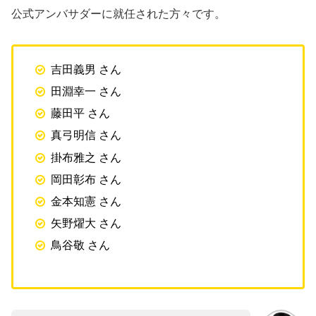
公式アンバサダーに就任された方々です。
吉田義男 さん
田淵幸一 さん
藤田平 さん
真弓明信 さん
掛布雅之 さん
岡田彰布 さん
金本知憲 さん
矢野燿大 さん
鳥谷敬 さん