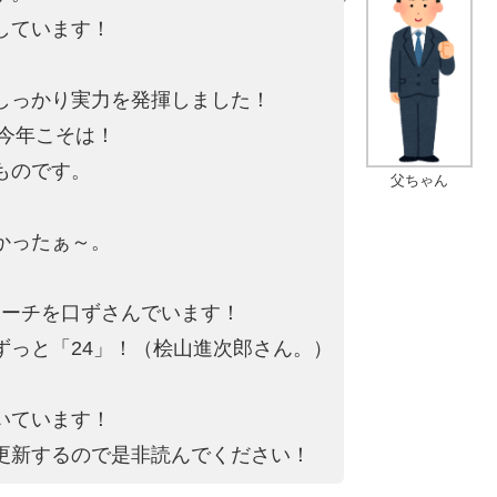
しています！
しっかり実力を発揮しました！
を今年こそは！
ものです。
父ちゃん
かったぁ～。
。
マーチを口ずさんでいます！
ずっと「24」！（桧山進次郎さん。）
いています！
更新するので是非読んでください！