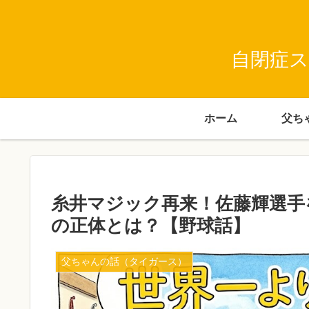
自閉症ス
ホーム
糸井マジック再来！佐藤輝選手
の正体とは？【野球話】
父ちゃんの話（タイガース）