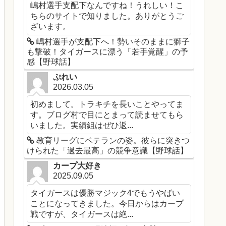
嶋村選手支配下なんですね！うれしい！こ
ちらのサイトで知りました。ありがとうご
ざいます。
嶋村選手が支配下へ！勢いそのままに獅子
も撃破！タイガースに漂う「若手覚醒」の予
感【野球話】
ぷれい
2026.03.05
初めまして。トラキチを長いことやってま
す。ブログ村で目にとまって読ませてもら
いました。実績組はぜひ返...
教育リーグにベテランの姿。彼らに突きつ
けられた「過去最高」の競争意識【野球話】
カープ大好き
2025.09.05
タイガースは優勝マジック4でもうやばい
ことになってきました。今日からはカープ
戦ですが、タイガースは絶...