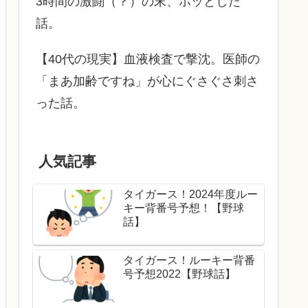
3時間の激闘（？）の末、ホッとした
話。
【40代の現実】血液検査で撃沈。医師の
「まあ加齢ですね」が心にぐさぐさ刺さ
った話。
人気記事
タイガース！2024年度ルー
キー背番号予想！【野球
話】
タイガース！ルーキー背番
号予想2022【野球話】