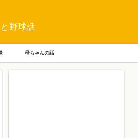
録と野球話
録
母ちゃんの話