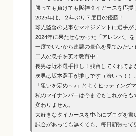
勝っても負けても阪神タイガースを応援
2025年は、２年ぶり７度目の優勝！
球児監督の見事なマネジメントに選手が
2024年に果たせなかった「アレンパ」
一度でいいから連覇の景色を見てみたい
二人の息子を英才教育中！
長男は近本選手推し！残留してくれてよ
次男は坂本選手が推しです（渋いっ！）
「狙いを定め～♪」とよくヒッティング
私のマイナンバーは今までもこれからも
変わりません。
大好きなタイガースを中心にブログを書
試合があっても無くても、毎日頑張って