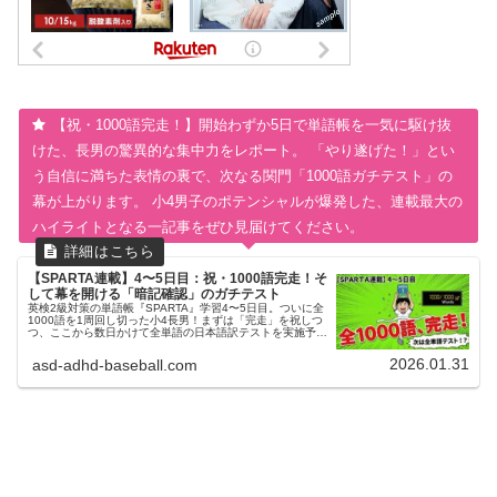
【祝・1000語完走！】開始わずか5日で単語帳を一気に駆け抜
けた、長男の驚異的な集中力をレポート。 「やり遂げた！」とい
う自信に満ちた表情の裏で、次なる関門「1000語ガチテスト」の
幕が上がります。 小4男子のポテンシャルが爆発した、連載最大の
ハイライトとなる一記事をぜひ見届けてください。
【SPARTA連載】4〜5日目：祝・1000語完走！そ
して幕を開ける「暗記確認」のガチテスト
英検2級対策の単語帳『SPARTA』学習4〜5日目。ついに全
1000語を1周回し切った小4長男！まずは「完走」を祝しつ
つ、ここから数日かけて全単語の日本語訳テストを実施予
定。現在の暗記状況をあぶり出す「1000本ノック」の戦略
を公開。
2026.01.31
asd-adhd-baseball.com