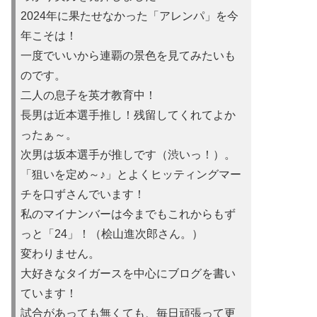
2024年に果たせなかった「アレンパ」を今
年こそは！
一度でいいから連覇の景色を見てみたいも
のです。
二人の息子を英才教育中！
長男は近本選手推し！残留してくれてよか
ったぁ～。
次男は坂本選手が推しです（渋いっ！）。
「狙いを定め～♪」とよくヒッティングマー
チを口ずさんでいます！
私のマイナンバーは今までもこれからもず
っと「24」！（桧山進次郎さん。）
変わりません。
大好きなタイガースを中心にブログを書い
ています！
試合があっても無くても、毎日頑張って更