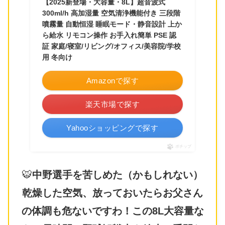
【2025新登場・大容量・8L】超音波式
300ml/h 高加湿量 空気清浄機能付き 三段階
噴霧量 自動恒湿 睡眠モード・静音設計 上か
ら給水 リモコン操作 お手入れ簡単 PSE 認
証 家庭/寝室/リビング/オフィス/美容院/学校
用 冬向け
Amazonで探す
楽天市場で探す
Yahooショッピングで探す
ポチップ
🐯
中野選手を苦しめた（かもしれない）
乾燥した空気、放っておいたらお父さん
の体調も危ないですわ！この8L大容量な