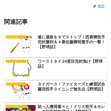
朔空
関連記事
遂に連敗を９でストップ！西勇輝投手
父ちゃんの話（タイガース）
完封勝利＆４番佐藤輝明選手の一撃！
【野球話】
ワーストタイ 24度目完封負け【野球
父ちゃんの話（タイガース）
話】
タイガース！ファイターズと練習試合
父ちゃんの話（タイガース）
藤浪投手３イニング無失点【野球話】
助っ人獲得着々と！ドリス投手＆モレ
父ちゃんの話（タイガース）