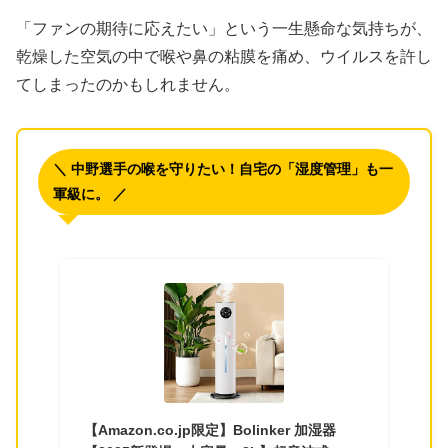
「ファンの期待に応えたい」という一生懸命な気持ちが、
乾燥した空気の中で喉や鼻の粘膜を痛め、ウイルスを許し
てしまったのかもしれません。
＼ 中野選手の喉を守りたい！自宅の「湿度管理」も一
軍級に。 ／
【Amazon.co.jp限定】Bolinker 加湿器