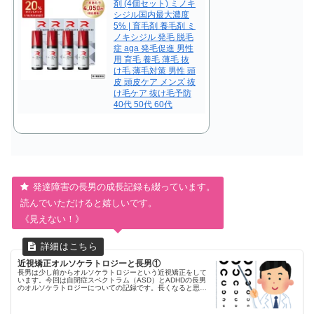
剤 (4個セット) ミノキ
シジル国内最大濃度
5% | 育毛剤 養毛剤 ミ
ノキシジル 発毛 脱毛
症 aga 発毛促進 男性
用 育毛 養毛 薄毛 抜
け毛 薄毛対策 男性 頭
皮 頭皮ケア メンズ 抜
け毛ケア 抜け毛予防
40代 50代 60代
発達障害の長男の成長記録も綴っています。
読んでいただけると嬉しいです。
《見えない！》
近視矯正オルソケラトロジーと長男①
長男は少し前からオルソケラトロジーという近視矯正をして
います。今回は自閉症スペクトラム（ASD）とADHDの長男
のオルソケラトロジーについての記録です。長くなると思う
ので何回かに分けて記録していこうと思っています。視力低
下が分かったのは就学...