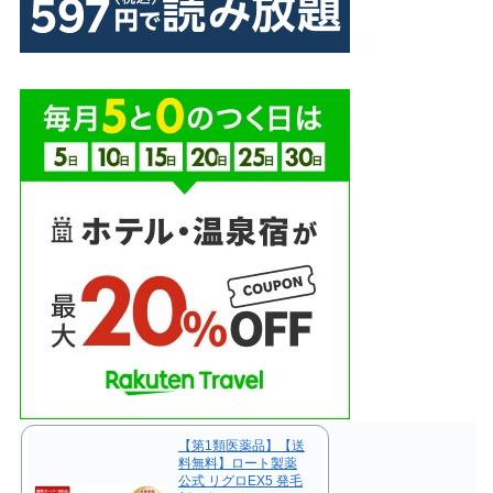
【第1類医薬品】【送
料無料】ロート製薬
公式 リグロEX5 発毛