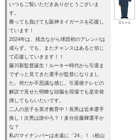
いつもご覧いただきありがとうございま
す。
勝っても負けても阪神タイガースを応援し
父ちゃん
ています！
2024年は、残念ながら球団初のアレンパは
成らず。でも、またチャンスはあると信じ
て応援していきます！！
藤川新監督誕生！ルーキー時代から引退ま
でずっと見てきた選手が監督になりまし
た。何だか不思議な感じ。引退後テレビの
解説で見せた明瞭な頭脳を現場でも是非発
揮してもらいたいです。
二人の息子を英才教育中！長男は近本選手
推し！次男は誰やろ？！多分佐藤輝選手か
な？
私のマイナンバーは永遠に「24」！（桧山