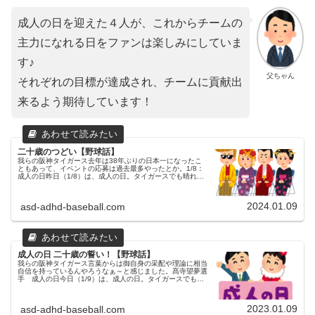
成人の日を迎えた４人が、これからチームの
主力になれる日をファンは楽しみにしていま
す♪
父ちゃん
それぞれの目標が達成され、チームに貢献出
来るよう期待しています！
二十歳のつどい【野球話】
我らの阪神タイガース去年は38年ぶりの日本一になったこ
ともあって、イベントの応募は過去最多やったとか。1/8：
成人の日昨日（1/8）は、成人の日。タイガースでも晴れて
成人の日を迎えた選手が居ます。2003年度（平成15年）生
まれが該当します...
2024.01.09
asd-adhd-baseball.com
成人の日 二十歳の誓い！【野球話】
我らの阪神タイガース言葉からは御自身の采配や理論に相当
自信を持っているんやろうなぁ～と感じました。髙寺望夢選
手 成人の日今日（1/9）は、成人の日。タイガースでも晴
れて成人の日を迎えた選手が居ます。67 髙寺望夢 内野手父
ちゃん去年の成人の...
2023.01.09
asd-adhd-baseball.com