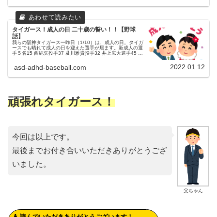
タイガース！成人の日 二十歳の誓い！！【野球
話】
我らの阪神タイガース一昨日（1/10）は、成人の日。タイガ
ースでも晴れて成人の日を迎えた選手が居ます。新成人の選
手５名15 西純矢投手37 及川雅貴投手32 井上広大選手45 遠
藤成選手59 藤田健斗選手父ちゃんドラ１～５を高校生の指
名で固...
2022.01.12
asd-adhd-baseball.com
頑張れタイガース！
今回は以上です。
最後までお付き合いいただきありがとうござ
いました。
父ちゃん
読んでいただきありがとうございます！