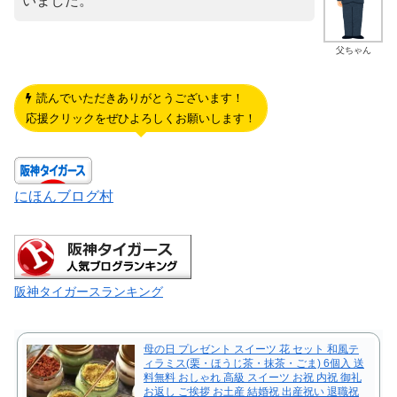
いました。
父ちゃん
読んでいただきありがとうございます！
応援クリックをぜひよろしくお願いします！
にほんブログ村
阪神タイガースランキング
母の日 プレゼント スイーツ 花 セット 和風テ
ィラミス(栗・ほうじ茶・抹茶・ごま) 6個入 送
料無料 おしゃれ 高級 スイーツ お祝 内祝 御礼
お返し ご挨拶 お土産 結婚祝 出産祝い 退職祝