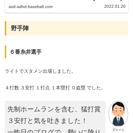
2022」の継続延長戦12回制復活 特例2022の継続出場選手
登録が従来の29人か...
2022.01.20
asd-adhd-baseball.com
野手陣
６番糸井選手
ライトでスタメン出場しました。
４打数 ３安打 １打点 １本塁打 ０盗塁 でした。
先制ホームランを含む、猛打賞
３安打と気を吐きました！
父ちゃん
一昨日のブログで、勢いに陰り