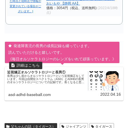
おいもや 【静岡 AA】
価格：3054円（税込、送料無料)
(2022/4/18時
点)
発達障害児の長男の成長記録も綴っています。
読んでいただけると嬉しいです。
《毎日オルソケラトロジーのレンズをいれて頑張っています。》
近視矯正オルソケラトロジーと長男①
長男は少し前からオルソケラトロジーという近視矯正をして
います。今回は自閉症スペクトラム（ASD）とADHDの長男
のオルソケラトロジーについての記録です。長くなると思う
ので何回かに分けて記録していこうと思っています。視力低
下が分かったのは就学...
2022.04.16
asd-adhd-baseball.com
父ちゃんの話（タイガース）
ジャイアンツ
タイガース