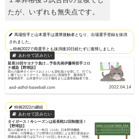
たが、いずれも無失点です。
馬場投手と山本選手は濃厚接触者となり、出場選手登録を抹消
されました。
→特例2022で両選手とも抹消後10日経たずに復帰しました
延長10回サヨナラ負け…予告先発伊藤将投手コロ
ナ感染【野球話】
我らの阪神タイガースおとといも逆転負けを喫して、打てな
い勝てないタイガース。借金は12に馬場投手、藤浪投手、
伊藤将投手、山本選手がコロナ陽性または濃厚接触者で登録
抹消4月13日(水)付の出場選手登録、登録抹消の公示です。
【登録】尾仲投手、加...
2022.04.14
asd-adhd-baseball.com
特例2022の継続
タイガース！今シーズンは延長戦12回制復活！
【野球話】
我らの阪神タイガース一昨日（1/18）日本野球機構
（NPB）の理事会とプロ野球の12球団による実行委員会が
開催会議の場では以下の２つが話し合われました。「特例