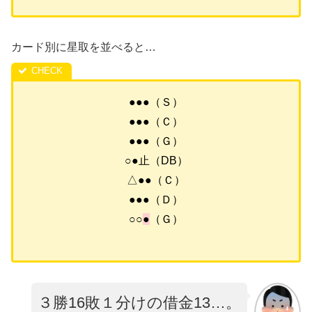
カード別に星取を並べると…
●●●（Ｓ）
●●●（Ｃ）
●●●（Ｇ）
○●止（DB）
△●●（Ｃ）
●●●（Ｄ）
○○
●
（Ｇ）
３勝16敗１分けの借金13…。