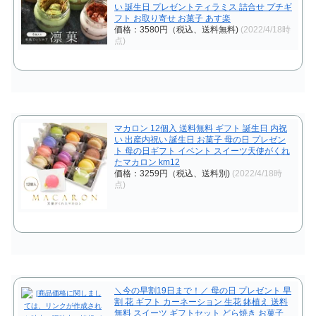
い 誕生日 プレゼントティラミス 詰合せ プチギ
フト お取り寄せ お菓子 あす楽
価格：3580円（税込、送料無料)
(2022/4/18時
点)
マカロン 12個入 送料無料 ギフト 誕生日 内祝
い 出産内祝い 誕生日 お菓子 母の日 プレゼン
ト 母の日ギフト イベント スイーツ天使がくれ
たマカロン km12
価格：3259円（税込、送料別)
(2022/4/18時
点)
＼今の早割19日まで！／ 母の日 プレゼント 早
割 花 ギフト カーネーション 生花 鉢植え 送料
無料 スイーツ ギフトセット どら焼き お菓子