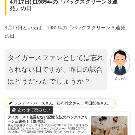
4月17日は1985年の「バックスクリーン３連
発」の日
4月17日といえば、1985年の「バックスクリーン３連発」
の日。
タイガースファンとしては忘れ
られない日ですが、昨日の試合
父ちゃん
はどうだったでしょうか？
ランディ・バースさん、掛布雅之さん、岡田彰布さん。
タイガース！色褪せない記憶 伝説のバックスクリ
ーン三連発！【野球話】
我らの阪神タイガース球団80周年の2015年に甲子園球場の
観戦記念でもらったポスターこのポスター、球団80周年の
2015年に甲子園球場で観戦記念に貰ったものです。ランデ