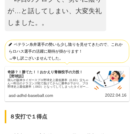
が…と話してしまい、大変失礼
しました。。
ベテラン糸井選手の勢いも少し陰りを見せてきたので、これか
らロハス選手の活躍に期待が掛かります！
→申し訳ございませんでした。
奇跡？！勝てた！！おかえり青柳投手の力投！
【野球話】
我らの阪神タイガースプロ野球史上最低勝率（0.63）父ちゃ
ん一昨日のドラゴンズ戦で負けてさらに勝率が下がり、プロ
野球史上最低勝率（.063）となってしてしまったタイガー
ス…。某スポーツ新聞では、本拠地西宮市や神戸市の市外局
番（0798、07...
2022.04.16
asd-adhd-baseball.com
８安打で１得点