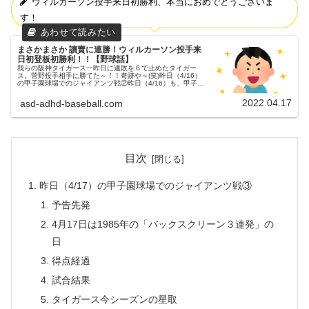
ウィルカーソン投手来日初勝利、本当におめでとうございま
す！
まさかまさか 讀賣に連勝！ウィルカーソン投手来
日初登板初勝利！！【野球話】
我らの阪神タイガース一昨日に連敗を６で止めたタイガー
ス。菅野投手相手に勝てた～！！奇跡や～(笑)昨日（4/16）
の甲子園球場でのジャイアンツ戦②昨日（4/16）も、甲子園
球場にてジャイアンツとの試合が行われました。３連戦の２
戦目でした。予告...
2022.04.17
asd-adhd-baseball.com
目次
昨日（4/17）の甲子園球場でのジャイアンツ戦③
予告先発
4月17日は1985年の「バックスクリーン３連発」の
日
得点経過
試合結果
タイガース今シーズンの星取