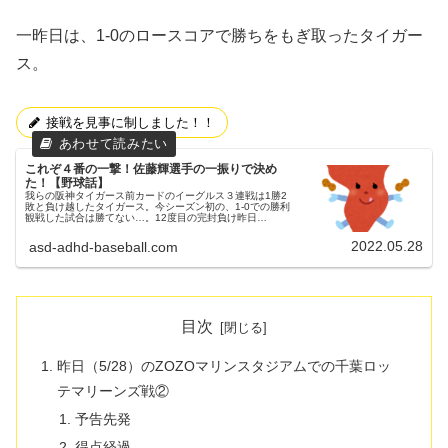
一昨日は、1-0のロースコアで勝ちをもぎ取ったタイガー
ス。
接戦を見事に制しました！！
これぞ４番の一撃！佐藤輝選手の一振りで決め
た！【野球話】
我らの阪神タイガース前カードのイーグルス３連戦は1勝2
敗と負け越したタイガース。今シーズン初の、1-0での勝利
観戦した試合は勝てない…。12度目の完封負け昨日
（5/27）のZOZOマリンスタジアムでの千葉ロッテマリーン
ズ戦①昨日（5/27）...
2022.05.28
asd-adhd-baseball.com
目次
昨日（5/28）のZOZOマリンスタジアムでの千葉ロッ
テマリーンズ戦②
予告先発
得点経過