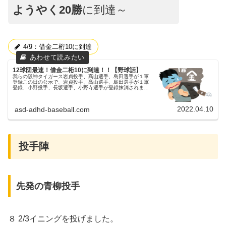
ようやく20勝
に到達～
4/9：借金二桁10に到達
12球団最速！借金二桁10に到達！！【野球話】
我らの阪神タイガース岩貞投手、髙山選手、島田選手が１軍
登録この日の公示で、岩貞投手、髙山選手、島田選手が１軍
登録、小野投手、長坂選手、小野寺選手が登録抹消されまし
た。父ちゃん怪我で出遅れた岩貞投手、不振で昨シーズンは
１軍登録が無かった髙山選...
2022.04.10
asd-adhd-baseball.com
投手陣
先発の青柳投手
８ 2/3イニングを投げました。