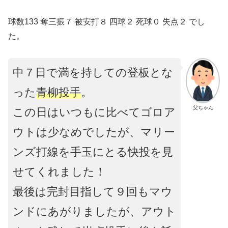
球数133 奪三振７ 被安打８ 四球２ 死球０ 失点２ でし
た。
中７日で満を持しての登板とな
った
青柳投手
。
父ちゃん
この日はいつもに比べてゴロア
ウトは少なめでしたが、マリー
ンズ打線を手玉にとる快投を見
せてくれました！
最後は完封目指して９回もマウ
ンドにあがりましたが、アウト