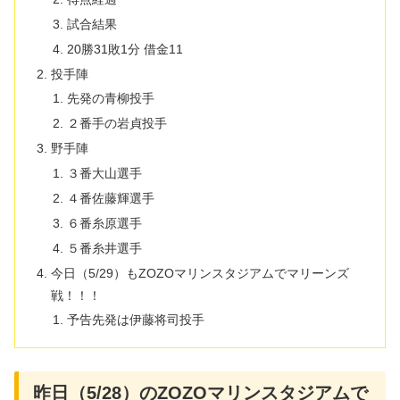
試合結果
20勝31敗1分 借金11
投手陣
先発の青柳投手
２番手の岩貞投手
野手陣
３番大山選手
４番佐藤輝選手
６番糸原選手
５番糸井選手
今日（5/29）もZOZOマリンスタジアムでマリーンズ
戦！！！
予告先発は伊藤将司投手
昨日（5/28）のZOZOマリンスタジアムで