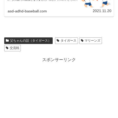
護者のみの参加で、観覧席は割と離れていたので、長男にと
ってはそわそわしてしまうポ...
2021.11.20
asd-adhd-baseball.com
父ちゃんの話（タイガース）
タイガース
マリーンズ
交流戦
スポンサーリンク