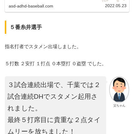
も、甲子園球場にてジャイアンツとの試合が、デーゲームで
行われました。３連戦...
2022.05.23
asd-adhd-baseball.com
５番糸井選手
指名打者でスタメン出場しました。
５打数 ２安打 １打点 ０本塁打 ０盗塁 でした。
３試合連続出場で、千葉では２
試合連続DHでスタメン起用さ
父ちゃん
れました。
最終５打席目に貴重な２点タイ
ムリーを放ちました！