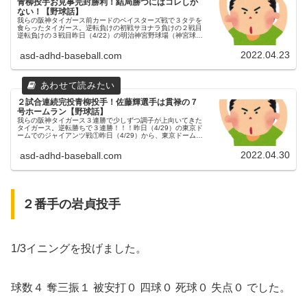
青柳投手お見事完封勝利！結局勝つにはコレしか
ない！【野球話】
我らの阪神タイガース前カードのベイスターズ戦で３タテを
食らったタイガース。逆転負けの初戦サヨナラ負けの２戦目
逆転負けの３戦目昨日（4/22）の明治神宮野球場（神宮球
場）でのスワローズ戦①昨日（4/22）から、明治神宮野球場
（神宮球場）にてス...
2022.04.23
asd-adhd-baseball.com
２試合連続完投青柳投手！佐藤輝選手は貫禄の７
号ホームラン【野球話】
我らの阪神タイガース３連勝で少しずつ調子が上向いてきた
タイガース。逆転勝ちで３連勝！！！昨日（4/29）の東京ド
ームでのジャイアンツ戦①昨日（4/29）から、東京ドームに
てジャイアンツとの試合が行われました。３連戦の初戦でし
た。予告先発この...
2022.04.30
asd-adhd-baseball.com
２番手の岩貞投手
1/3イニングを投げました。
球数４ 奪三振１ 被安打０ 四球０ 死球０ 失点０ でした。