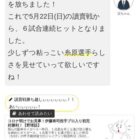
を放ちました！
父ちゃん
これで5月22日(日)の讀賣戦か
ら、６試合連続ヒットとなりま
した。
少しずつ粘っこい
糸原選手
らし
さを見せていって欲しいです
ね！
讀賣戦勝ち越しぃぃぃぃぃぃ！！
あいぃぃぃぃぃ！
コロナ明けでお見事！伊藤将司投手プロ入り初完
封勝利！【野球話】
我らの阪神タイガース一昨日、１点差を辛くも逃げ切り勝ち
を納めたタイガース。１点差で辛くも逃げ切りました昨日
（5/22）の甲子園球場でのジャイアンツ戦③昨日（5/22）