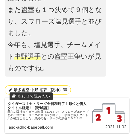
また盗塁も１つ決めて９個とな
り、スワローズ塩見選手と並び
ました。
今年も、塩見選手、チームメイ
ト
中野選手
との盗塁王争いが見
ものですね。
最多盗塁 中野 拓夢（阪神）30
タイガース！セ・リーグ全日程終了！順位と個人
タイトル確定！【野球話】
我らの阪神タイガース昨日（11/1）の、スワローズvsカープ
との一戦でセ・リーグの全日程が終了し、順位と個人タイト
ルが確定しました。最終のセ・リーグの順位２０２１年
セ・リーグの順位１位 東京ヤクルトスワローズ２位 阪神タ
イガース３位 読売...
2021.11.02
asd-adhd-baseball.com