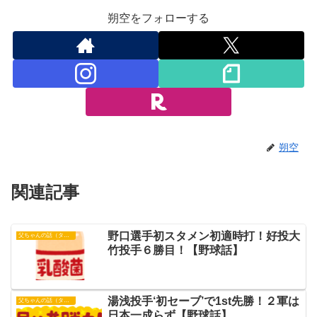
朔空をフォローする
朔空
関連記事
野口選手初スタメン初適時打！好投大
父ちゃんの話（タイガース）
竹投手６勝目！【野球話】
湯浅投手‘初セーブ’で1st先勝！２軍は
父ちゃんの話（タイガース）
日本一成らず【野球話】