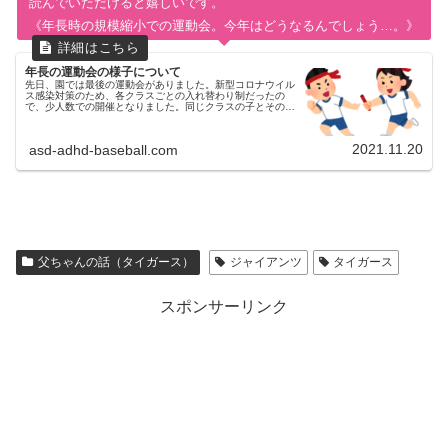
読んでいただけると嬉しいです。
《年長時の規模縮小での運動会。今年はどうなるんでしょう…。》
年長の運動会の様子について
先日、園では最後の運動会がありました。新型コロナウイル
ス感染対策のため、各クラスごとの入れ替わり制だったの
で、少人数での開催となりました。同じクラスの子とその保
護者のみの参加で、観覧席は割と離れていたので、長男にと
ってはそわそわしてしまうポ...
2021.11.20
asd-adhd-baseball.com
父ちゃんの話（タイガース）
ジャイアンツ
タイガース
スポンサーリンク