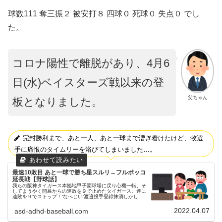
球数111 奪三振２ 被安打８ 四球０ 死球０ 失点０ でし
た。
コロナ陽性で離脱があり、4月6
日(水)ベイスターズ戦以来の登
父ちゃん
板となりました。
完封勝利まで、あと一人、あと一球まで漕ぎ着けたけど、牧選
手に痛恨のタイムリーを浴びてしまいました…。
最速10敗目 あと一球で勝ち星スルリ→フルボッコ
延長戦【野球話】
我らの阪神タイガース本拠地甲子園球場に戻り心機一転、そ
してようやく開幕からの連敗を９で止めたタイガース。遂に
連敗を９でストップ！‘なべじい’渡邉投手登録抹消しかし、
残念なことに、一昨日（4/5）、‘なべじい’こと渡邉投手の登
録抹消が公示され...
2022.04.07
asd-adhd-baseball.com