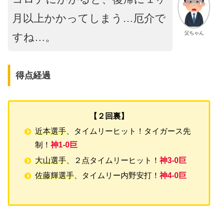
月以上かかってしまう…厄介で
父ちゃん
すね…。
得点経過
【２回裏】
近本選手
、タイムリーヒット！タイガース先
制！
神1-0巨
大山選手
、２点タイムリーヒット！
神3-0巨
佐藤輝選手
、タイムリー内野安打！
神4-0巨