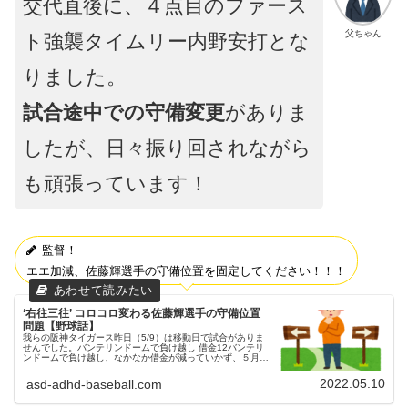
交代直後に、４点目のファース
父ちゃん
ト強襲タイムリー内野安打とな
りました。
試合途中での守備変更
がありま
したが、日々振り回されながら
も頑張っています！
監督！
エエ加減、佐藤輝選手の守備位置を固定してください！！！
‘右往三往’ コロコロ変わる佐藤輝選手の守備位置
問題【野球話】
我らの阪神タイガース昨日（5/9）は移動日で試合がありま
せんでした。バンテリンドームで負け越し 借金12バンテリ
ンドームで負け越し、なかなか借金が減っていかず、５月に
入っても依然として苦しい状況が続いているタイガース。タ
イガース、サヨナラ負...
2022.05.10
asd-adhd-baseball.com