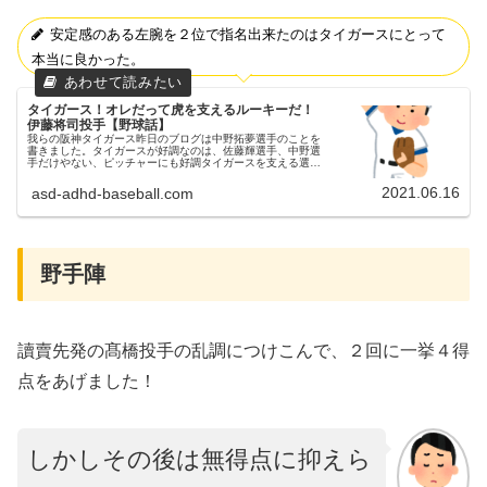
安定感のある左腕を２位で指名出来たのはタイガースにとって
本当に良かった。
タイガース！オレだって虎を支えるルーキーだ！
伊藤将司投手【野球話】
我らの阪神タイガース昨日のブログは中野拓夢選手のことを
書きました。タイガースが好調なのは、佐藤輝選手、中野選
手だけやない、ピッチャーにも好調タイガースを支える選手
が居ます。○○選手について語りたいシリーズ、今日は伊藤
将司投手です。伊藤将司投...
2021.06.16
asd-adhd-baseball.com
野手陣
讀賣先発の髙橋投手の乱調につけこんで、２回に一挙４得
点をあげました！
しかしその後は無得点に抑えら