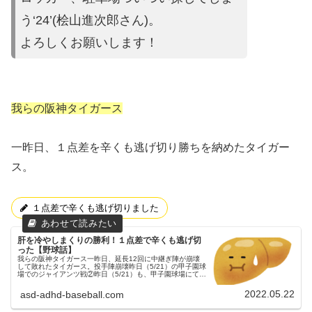
う‘24’(桧山進次郎さん)。
よろしくお願いします！
我らの阪神タイガース
一昨日、１点差を辛くも逃げ切り勝ちを納めたタイガー
ス。
１点差で辛くも逃げ切りました
肝を冷やしまくりの勝利！１点差で辛くも逃げ切
った【野球話】
我らの阪神タイガース一昨日、延長12回に中継ぎ陣が崩壊
して敗れたタイガース。投手陣崩壊昨日（5/21）の甲子園球
場でのジャイアンツ戦②昨日（5/21）も、甲子園球場にてジ
ャイアンツとの試合が、デーゲームで行われました。３連戦
の２戦目でした。...
2022.05.22
asd-adhd-baseball.com