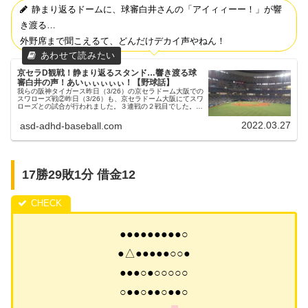
静まり返るドームに、球審白井さんの「アイィィーー！」が響
き渡る…
外野席まで聞こえるて、どんだけデカイ声やねん！
京セラD観戦！静まり返るスタンド…響き渡る球
審白井の声！あいぃぃぃぃぃ！【野球話】
我らの阪神タイガース昨日（3/26）の京セラドーム大阪での
スワローズ戦②昨日（3/26）も、京セラドーム大阪にてスワ
ローズとの試合が行われました。３連戦の２戦目でした。悪
夢の開幕戦はこちら長男と京セラドームで観戦昨日は、長男
と一緒に京セラド...
2022.03.27
asd-adhd-baseball.com
17勝29敗1分 借金12
●●●●●●●●●○
●△●●●●●○○●
●●●○●○○○○○
○●●○●●○●●○