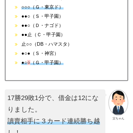
○○○（Ｇ・東京ド）
●●○（Ｓ・甲子園）
●●○（Ｄ・ナゴド）
●●止（Ｃ・甲子園）
止○○（DB・ハマスタ）
●○●（Ｓ・神宮）
●○
○
（Ｇ・甲子園）
17勝29敗1分で、借金は12にな
りました。
父ちゃん
讀賣相手に３カード連続勝ち越
し！