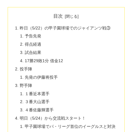
目次
昨日（5/22）の甲子園球場でのジャイアンツ戦③
予告先発
得点経過
試合結果
17勝29敗1分 借金12
投手陣
先発の伊藤将投手
野手陣
１番近本選手
３番大山選手
４番佐藤輝選手
明日（5/24）から交流戦スタート！
甲子園球場でパ・リーグ首位のイーグルスと対決