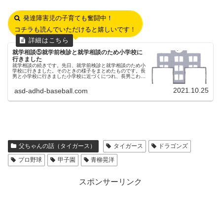
発達障害児の子育ても奮闘中！
コチラも読んでいただけると嬉しいです！
就学相談⑤就学前検診と就学相談のため小学校に
行きました
就学相談の続きです。先日、就学前検診と就学相談のため小
学校に行きました。そのときの様子をまとめたものです。長
男と小学校に行きました小学校に近づくにつれ、長男こわい
こわい・・・と言い出しました。知らない親子が小学校に向
けて何組も歩いていく姿を...
2021.10.25
asd-adhd-baseball.com
父ちゃんの話（タイガース）
タイガース
ドラゴンズ
プロ野球
甲子園
青柳晃洋
スポンサーリンク