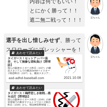
内容は何でもいい！
とにかく勝って！！
父ちゃん
遮二無二戦って！！！
選手を出し惜しみせず
、勝って
スワローズにプレッシャーを！
父ちゃん
タイガース！セットアッパー温
存、そして無惨な逆転負け【野球
話】
我らの阪神タイガース昨日（10/7）の横
浜スタジアムでの横浜DeNAベイスター
ズ戦③昨日（10/7）も、横浜スタジアム
にて、ベイスターズとの試合が行われま
2021.10.08
asd-adhd-baseball.com
した。３連戦の３戦目でした。一戦目、
二戦目はコチラです。阪神伊藤将投手、
DeNAロメロ...
タイガース！嗚呼悲しき敗戦…燕
Ｍ点灯【野球話】
我らの阪神タイガース昨日（10/8）の神
宮球場での東京ヤクルトスワローズ戦①
昨日（10/8）から、明治神宮野球場（神