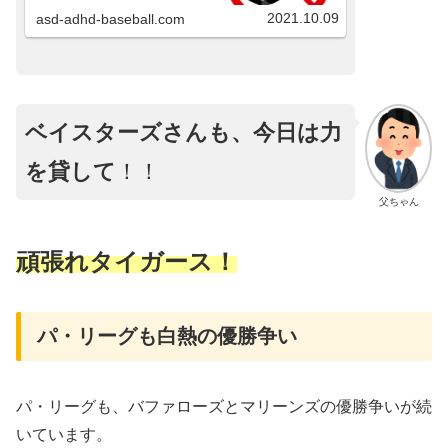
宮球場）にて、スワローズとの試合が行
われました。３連戦の初戦でした。阪神
2021.10.09
asd-adhd-baseball.com
髙橋投手、ヤクルト奥川投手の予告先発
でした。父ちゃん...
ベイスターズさんも、今日は力
を貸して
！！
父ちゃん
頑張れタイガース！
パ・リーグも白熱の優勝争い
パ・リーグも、バファローズとマリーンズの優勝争いが続
いています。