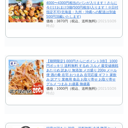
4000〜4300円相当のパンが入ります！さらに
今だけおまけ3個(500円相当)入ります！※日付
指定不可(北海道・九州・沖縄への配送は別途
500円頂戴いたします)
価格：3870円（税込、送料無料)
(2021/10/26
時点)
【期間限定1,000円さらにポイント3倍】 1000
円ポッキリ 送料無料 するめ スルメ 最安値挑戦
あたりめ 訳あり 無添加 メガ盛り 200g メール
便 酒の肴 在宅 おつまみ 在宅応援 ギフト 家飲
み 訳アリ 業務用 食品 お取り寄せ お取り寄せ
グルメ つまみ お歳暮 御歳暮
価格：1000円（税込、送料無料)
(2021/10/26
時点)