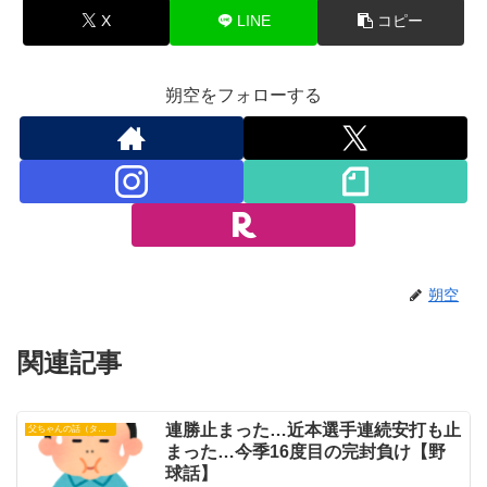
X
LINE
コピー
朔空をフォローする
朔空
関連記事
連勝止まった…近本選手連続安打も止
父ちゃんの話（タイガース）
まった…今季16度目の完封負け【野
球話】