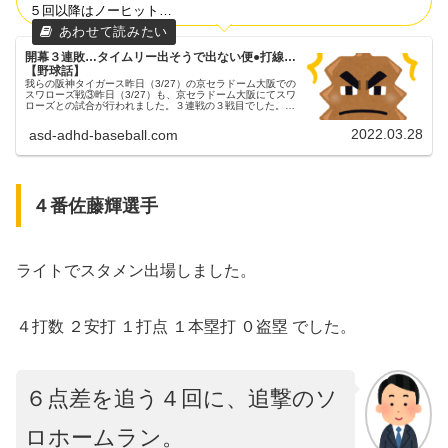
５回以降はノーヒット…
開幕３連敗…タイムリー出そうで出ない便●打線…
【野球話】
我らの阪神タイガース昨日（3/27）の京セラドーム大阪での
スワローズ戦③昨日（3/27）も、京セラドーム大阪にてスワ
ローズとの試合が行われました。３連戦の３戦目でした。悪
夢の開幕戦静まり返るドームに、球審白井さんの「アイィィ
ーー！」が響き渡...
2022.03.28
asd-adhd-baseball.com
４番佐藤輝選手
ライトでスタメン出場しました。
４打数 ２安打 １打点 １本塁打 ０盗塁 でした。
６点差を追う４回に、追撃のソ
ロホームラン。