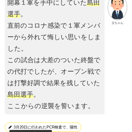
開幕１軍を手中にしていた
島田
選手
。
父ちゃん
直前のコロナ感染で１軍メンバ
ーから外れて悔しい思いをしま
した。
この試合は大差のついた終盤で
の代打でしたが、オープン戦で
は打撃好調で結果を残していた
島田選手
。
ここからの逆襲を誓います。
3月20日に行われたPCR検査で、陽性