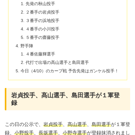
先発の秋山投手
２番手の岩貞投手
３番手の浜地投手
４番手の小川投手
５番手の齋藤投手
野手陣
４番佐藤輝選手
代打で出場の髙山選手と島田選手
今日（4/10）のカープ戦 予告先発はガンケル投手！
岩貞投手、髙山選手、島田選手が１軍登
録
この日の公示で、
岩貞投手
、
髙山選手
、
島田選手
が１軍登
録、
小野投手
、
長坂選手
、
小野寺選手
が登録抹消されまし