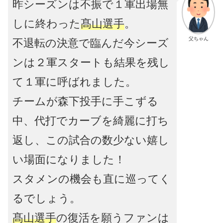
昨シーズンは不振で１軍出場無
しに終わった
髙山選手
。
父ちゃん
不退転の決意で臨んだ今シーズ
ンは２軍スタートも結果を残し
て１軍に呼ばれました。
チームが森下投手に手こずる
中、代打でカーブを綺麗に打ち
返し、この試合の数少ない嬉し
い場面になりました！
スタメンの機会も直に巡ってく
るでしょう。
髙山選手
の復活を願うファンは