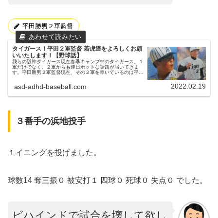
平田勝男２軍監督
タイガース！平田２軍監督 若虎達をよろしくお願
いいたします！【野球話】
我らの阪神タイガース現在春季キャンプ中のタイガース。１
軍だけでなく、２軍からも連日ホットな話題が届いてきま
す。平田勝男２軍監督現在、その２軍を率いているのは平田
勝男２軍監督です。平田２軍監督は、現役時代は明るいキャ
ラクターと、華麗なショート...
2022.02.19
asd-adhd-baseball.com
３番手の浜地投手
１イニングを投げました。
球数14 奪三振０ 被安打１ 四球０ 死球０ 失点０ でした。
ビハインドで試合を壊して欲し