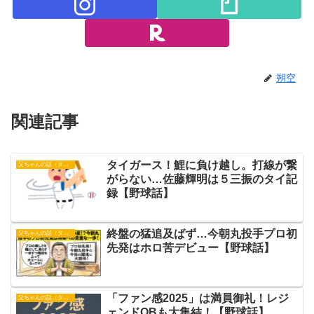
朔空
関連記事
タイガース！鯉に負け越し。打線が繋
父ちゃんの話（タイガース）
がらない…佐藤輝明は５三振のタイ記
録【野球話】
終盤の猛追及ばず…今朝丸投手プロ初
父ちゃんの話（タイガース）
先発はホロ苦デビュー【野球話】
「ファン感2025」は満員御礼！レジ
父ちゃんの話（タイガース）
ェンドOBも大集結！【野球話】