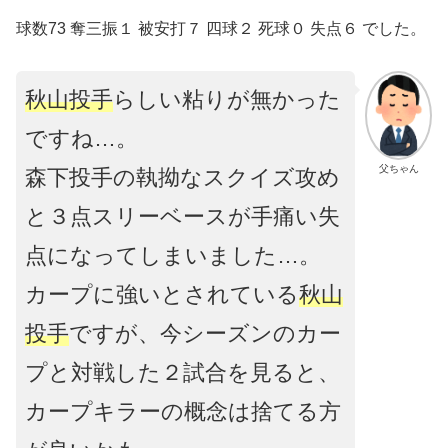
球数73 奪三振１ 被安打７ 四球２ 死球０ 失点６ でした。
秋山投手
らしい粘りが無かった
ですね…。
父ちゃん
森下投手の執拗なスクイズ攻め
と３点スリーベースが手痛い失
点になってしまいました…。
カープに強いとされている
秋山
投手
ですが、今シーズンのカー
プと対戦した２試合を見ると、
カープキラーの概念は捨てる方