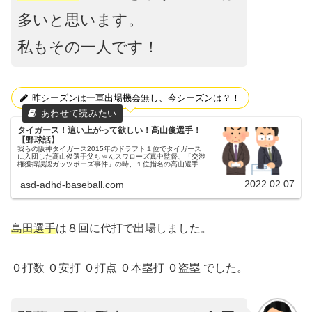
多いと思います。
私もその一人です！
昨シーズンは一軍出場機会無し、今シーズンは？！
タイガース！這い上がって欲しい！髙山俊選手！
【野球話】
我らの阪神タイガース2015年のドラフト１位でタイガース
に入団した髙山俊選手父ちゃんスワローズ真中監督、「交渉
権獲得誤認ガッツポーズ事件」の時、１位指名の髙山選手で
す(笑)2015年ドラ1日大三高―明治大を経てタイガースに入
団しました。新人...
2022.02.07
asd-adhd-baseball.com
島田選手
は８回に代打で出場しました。
０打数 ０安打 ０打点 ０本塁打 ０盗塁 でした。