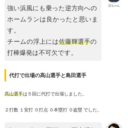
父ちゃん
強い浜風にも乗った逆方向への
ホームランは良かったと思いま
す。
チームの浮上には
佐藤輝選手
の
打棒爆発は不可欠です。
代打で出場の髙山選手と島田選手
髙山選手
は５回に代打で出場しました。
２打数 １安打 ０打点 ０本塁打 ０盗塁 でした。