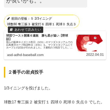
が良いかも。。
前回の登板：５ 2/3イニング
球数80 奪三振３ 被安打６ 四球１ 死球０ 失点３
球団ワースト開幕６連敗 勝ち星が遠い【野球
話】
我らの阪神タイガース昨日（3/31）のマツダスタジアムでの
広島東洋カープ戦③昨日（3/31）も、マツダスタジアムにて
カープとの試合が行われました。３連戦の３戦目でした。
セ・リーグ唯一の開幕４連敗27年ぶり開幕５連敗予告先発
この試合の両チーム...
2022.04.01
asd-adhd-baseball.com
２番手の岩貞投手
1/3イニングを投げました。
球数17 奪三振２ 被安打１ 四球０ 死球０ 失点０ でした。