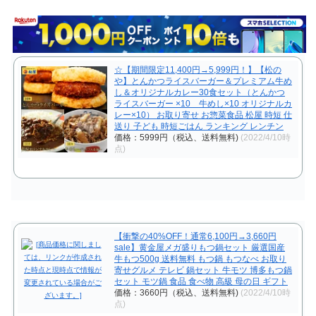
☆【期間限定11,400円→5,999円！】【松の
や】とんかつライスバーガー＆プレミアム牛め
し＆オリジナルカレー30食セット（とんかつ
ライスバーガー ×10 牛めし×10 オリジナルカ
レー×10） お取り寄せ お惣菜食品 松屋 時短 仕
送り 子ども 時短ごはん ランキング レンチン
価格：5999円（税込、送料無料)
(2022/4/10時
点)
【衝撃の40%OFF！通常6,100円→3,660円
sale】黄金屋メガ盛りもつ鍋セット 厳選国産
牛もつ500g 送料無料 もつ鍋 もつなべ お取り
寄せグルメ テレビ 鍋セット 牛モツ 博多もつ鍋
セット モツ鍋 食品 食べ物 高級 母の日 ギフト
価格：3660円（税込、送料無料)
(2022/4/10時
点)