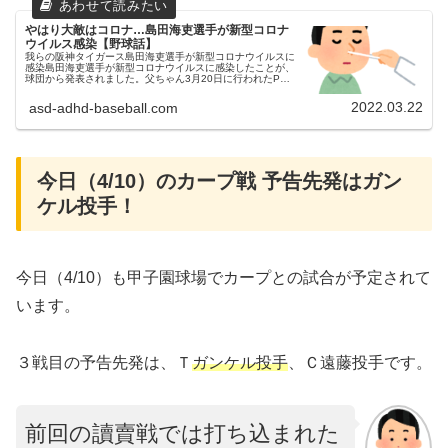
やはり大敵はコロナ…島田海吏選手が新型コロナ
ウイルス感染【野球話】
我らの阪神タイガース島田海吏選手が新型コロナウイルスに
感染島田海吏選手が新型コロナウイルスに感染したことが、
球団から発表されました。父ちゃん3月20日に行われたPCR
検査で、陽性が判明したとのことです…。タイガースだけで
なく、プロ野球チーム...
2022.03.22
asd-adhd-baseball.com
今日（4/10）のカープ戦 予告先発はガン
ケル投手！
今日（4/10）も甲子園球場でカープとの試合が予定されて
います。
３戦目の予告先発は、Ｔ
ガンケル投手
、Ｃ遠藤投手です。
前回の讀賣戦では打ち込まれた