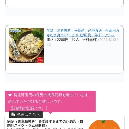
半額 送料無料 松島産 産地直送 生食用カ
キむき身500g かき 牡蠣 貝 年末 グルメ
価格：2200円（税込、送料無料)
(2022/4/10時
点)
発達障害児の長男の成長記録も綴っています。
読んでいただけると嬉しいです。
《診断前の記録です。》
病院（児童精神科）を受診するまでの記録④（自
閉症スペクトラム診断前）