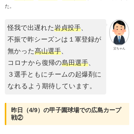
た。
怪我で出遅れた
岩貞投手
、
不振で昨シーズンは１軍登録が
父ちゃん
無かった
髙山選手
、
コロナから復帰の
島田選手
、
３選手ともにチームの起爆剤に
なれるよう期待しています。
昨日（4/9）の甲子園球場での広島カープ
戦②