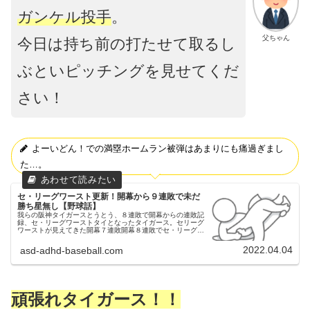
ガンケル投手
。
父ちゃん
今日は持ち前の打たせて取るし
ぶといピッチングを見せてくだ
さい！
よーいどん！での満塁ホームラン被弾はあまりにも痛過ぎまし
た…。
セ・リーグワースト更新！開幕から９連敗で未だ
勝ち星無し【野球話】
我らの阪神タイガースとうとう、８連敗で開幕からの連敗記
録、セ・リーグワーストタイとなったタイガース。セリーグ
ワーストが見えてきた開幕７連敗開幕８連敗でセ・リーグワ
ーストタイ昨日（4/3）の東京ドームでの読売ジャイアンツ
③昨日（4/3）も、東...
2022.04.04
asd-adhd-baseball.com
頑張れタイガース！！