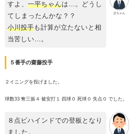
すよ、
一平ちゃん
は…。どうし
父ちゃん
てしまったんかな？？
小川投手
も計算が立たないと相
当苦しい…。
５番手の齋藤投手
２イニングを投げました。
球数33 奪三振４ 被安打１ 四球０ 死球０ 失点０ でした。
８点ビハインドでの登板となり
ました。