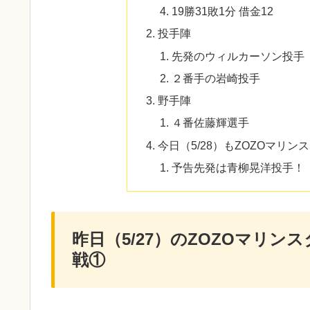
19勝31敗1分 借金12
投手陣
先発のウィルカーソン投手
２番手の岩崎投手
野手陣
４番佐藤輝選手
今日（5/28）もZOZOマリ
予告先発は青柳晃洋投手！
昨日（5/27）のZOZOマリ
戦①