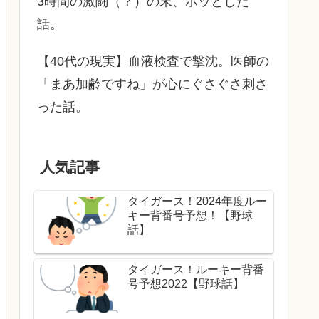
3時間の激闘（？）の末、ホッとした
話。
【40代の現実】血液検査で撃沈。医師の
「まあ加齢ですね」が心にぐさぐさ刺さ
った話。
人気記事
タイガース！2024年度ルー
キー背番号予想！【野球
話】
タイガース！ルーキー背番
号予想2022【野球話】