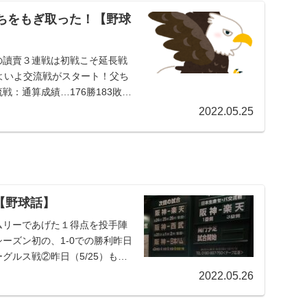
ちをもぎ取った！【野球
の讀賣３連戦は初戦こそ延長戦
よいよ交流戦がスタート！父ち
：通算成績…176勝183敗13
2022.05.25
【野球話】
ムリーであげた１得点を投手陣
ーズン初の、1-0での勝利昨日
グルス戦②昨日（5/25）も、
2022.05.26