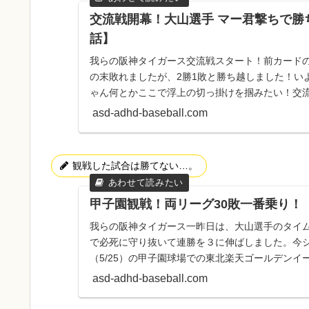
交流戦開幕！大山選手 マー君撃ちで勝
話】
我らの阪神タイガース交流戦スタート！前カード
の末敗れましたが、2勝1敗と勝ち越しました！い
ゃん何とかここで浮上の切っ掛けを掴みたい！交流戦
分 勝率.49...
asd-adhd-baseball.com
観戦した試合は勝てない…。
甲子園観戦！両リーグ30敗一番乗り！
我らの阪神タイガース一昨日は、大山選手のタイ
で必死に守り抜いて連勝を３に伸ばしました。今シ
（5/25）の甲子園球場での東北楽天ゴールデンイー
甲子園球場に...
asd-adhd-baseball.com