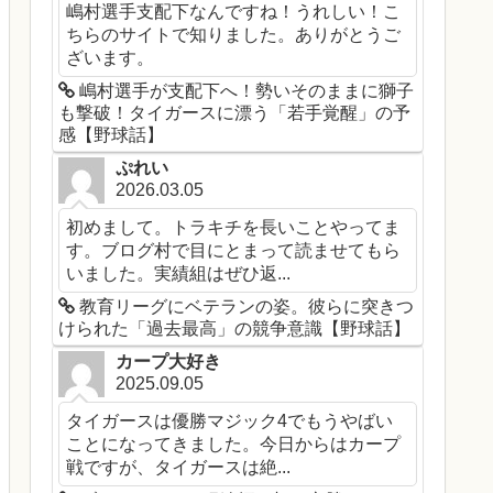
嶋村選手支配下なんですね！うれしい！こ
ちらのサイトで知りました。ありがとうご
ざいます。
嶋村選手が支配下へ！勢いそのままに獅子
も撃破！タイガースに漂う「若手覚醒」の予
感【野球話】
ぷれい
2026.03.05
初めまして。トラキチを長いことやってま
す。ブログ村で目にとまって読ませてもら
いました。実績組はぜひ返...
教育リーグにベテランの姿。彼らに突きつ
けられた「過去最高」の競争意識【野球話】
カープ大好き
2025.09.05
タイガースは優勝マジック4でもうやばい
ことになってきました。今日からはカープ
戦ですが、タイガースは絶...