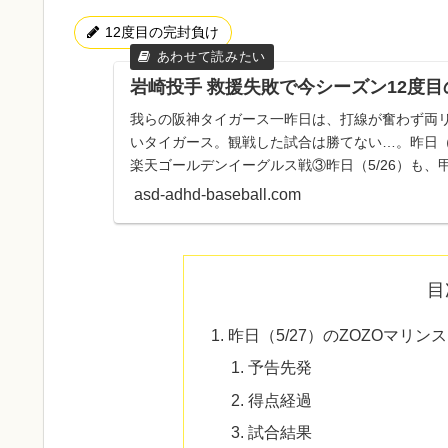
12度目の完封負け
岩崎投手 救援失敗で今シーズン12度
我らの阪神タイガース一昨日は、打線が奮わず両リ
いタイガース。観戦した試合は勝てない…。昨日（
楽天ゴールデンイーグルス戦③昨日（5/26）も
試合が行われま...
asd-adhd-baseball.com
目
昨日（5/27）のZOZOマリ
予告先発
得点経過
試合結果