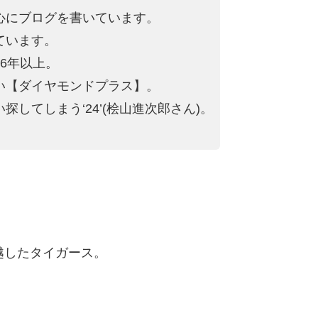
心にブログを書いています。
ています。
6年以上。
い【ダイヤモンドプラス】。
してしまう‘24’(桧山進次郎さん)。
越したタイガース。