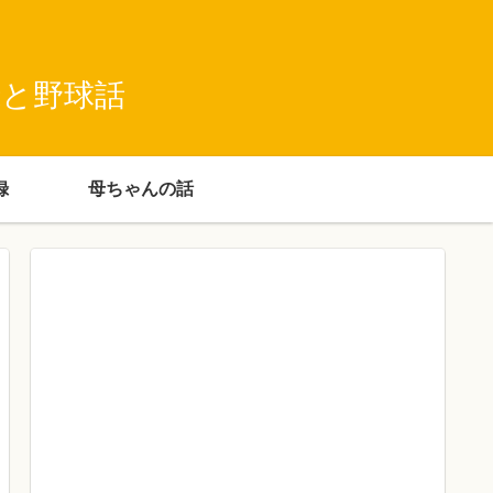
録と野球話
録
母ちゃんの話