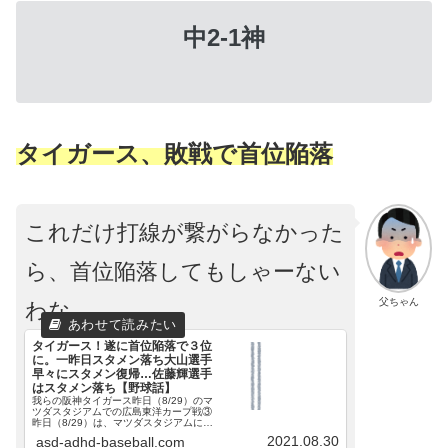
中2-1神
タイガース、敗戦で首位陥落
これだけ打線が繋がらなかった
ら、首位陥落してもしゃーない
父ちゃん
わな
…
タイガース！遂に首位陥落で３位
に。一昨日スタメン落ち大山選手
早々にスタメン復帰…佐藤輝選手
はスタメン落ち【野球話】
我らの阪神タイガース昨日（8/29）のマ
ツダスタジアムでの広島東洋カープ戦③
昨日（8/29）は、マツダスタジアムに
て、カープとの３連戦、３戦目でした。
2021.08.30
asd-adhd-baseball.com
阪神秋山投手、広島床田投手の予告先発