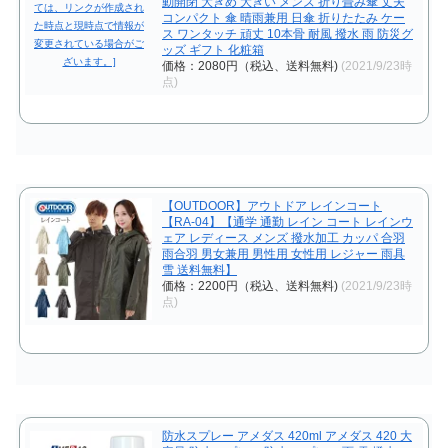
動開閉 大きめ 大きい メンズ 折り畳み傘 丈夫
コンパクト 傘 晴雨兼用 日傘 折りたたみ ケー
ス ワンタッチ 頑丈 10本骨 耐風 撥水 雨 防災グ
ッズ ギフト 化粧箱
価格：2080円（税込、送料無料)
(2021/9/23時
点)
【OUTDOOR】アウトドア レインコート
【RA-04】【通学 通勤 レイン コート レインウ
ェア レディース メンズ 撥水加工 カッパ 合羽
雨合羽 男女兼用 男性用 女性用 レジャー 雨具
雪 送料無料】
価格：2200円（税込、送料無料)
(2021/9/23時
点)
防水スプレー アメダス 420ml アメダス 420 大