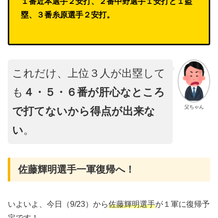
１番近本選手２安打、２番中野選手１安打と１盗
塁、３番糸原選手２安打。
これだけ、上位３人が出塁して
も
４・５・６番が肝心なところ
父ちゃん
で打てないから得点が出来な
い
。
佐藤輝明選手一軍復帰へ！
いよいよ、今日（9/23）から
佐藤輝明選手
が１軍に復帰予
定です！