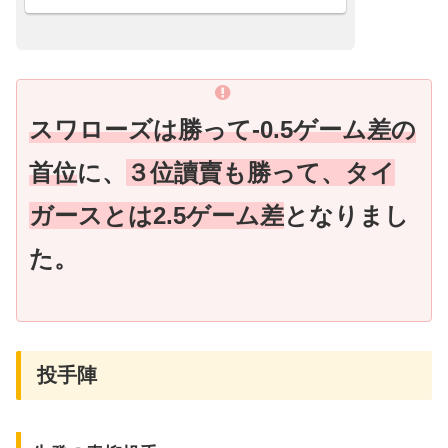
でした。得点経過です。【 １回裏 】鈴
木誠選手、第19...
スワローズは勝って-0.5ゲーム差の
首位
に、
３位讀賣も勝って、タイ
ガースとは2.5ゲーム差
となりまし
た。
投手陣