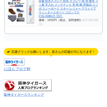
容量 防水スプレー 防水 スプレー 雨 雪 撥水 フ
ッ素 手入れ メンテナンス 革 鞄 靴 革製品 スノ
ボ スノーボード スキー レジャー アウトドア
ウィンタースポーツ コロンブス
COLUMBUS【D】
価格：1650円（税込、送料無料)
(2021/9/23時
点)
応援クリックお願いします。皆さんの応援が力になります！
にほんブログ村
阪神タイガースランキング