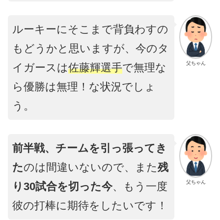
ルーキーにそこまで背負わすの
もどうかと思いますが、今のタ
父ちゃん
イガースは
佐藤輝選手
で無理な
ら優勝は無理！な状況でしょ
う。
前半戦、チームを引っ張ってき
た
のは間違いないので、また
残
父ちゃん
り30試合を切った今
、もう一度
彼の打棒に期待をしたいです！