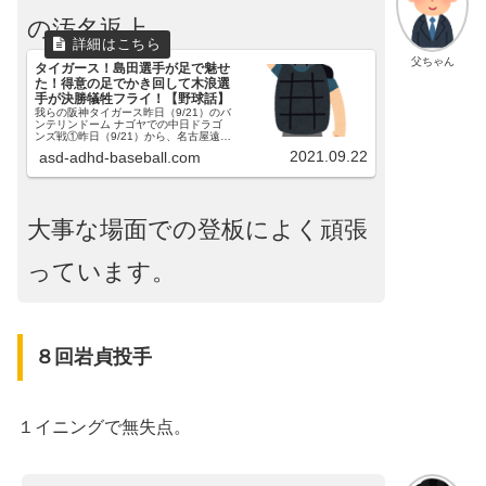
の汚名返上。
父ちゃん
タイガース！島田選手が足で魅せ
た！得意の足でかき回して木浪選
手が決勝犠牲フライ！【野球話】
我らの阪神タイガース昨日（9/21）のバ
ンテリンドーム ナゴヤでの中日ドラゴ
ンズ戦①昨日（9/21）から、名古屋遠
征、バンテリンドーム ナゴヤにて、ド
2021.09.22
asd-adhd-baseball.com
ラゴンズとの３連戦です。初戦でした。
阪神秋山投手、中日柳投手の予告先発で
した。父ちゃんてか...
大事な場面での登板によく頑張
っています。
８回岩貞投手
１イニングで無失点。