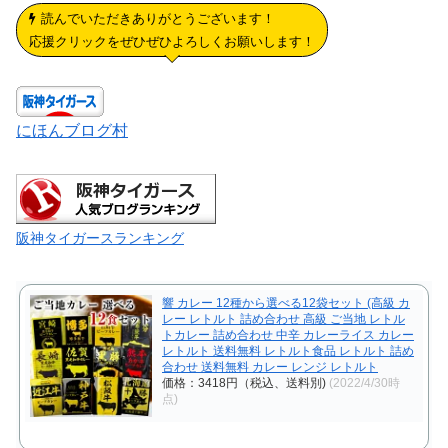
読んでいただきありがとうございます！
応援クリックをぜひぜひよろしくお願いします！
にほんブログ村
阪神タイガースランキング
響 カレー 12種から選べる12袋セット (高級 カ
レー レトルト 詰め合わせ 高級 ご当地 レトル
トカレー 詰め合わせ 中辛 カレーライス カレー
レトルト 送料無料 レトルト食品 レトルト 詰め
合わせ 送料無料 カレー レンジ レトルト
価格：3418円（税込、送料別)
(2022/4/30時
点)