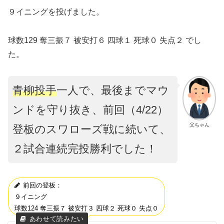
９イニングを投げました。
球数129 奪三振７ 被安打６ 四球１ 死球０ 失点２ でし
た。
青柳投手
一人で、最後までマウ
ンドを守り抜き、前回（4/22）
父ちゃん
登板のスワローズ戦に続いて、
２試合連続完投勝利でした！
前回の登板：
９イニング
球数124 奪三振７ 被安打３ 四球２ 死球０ 失点０