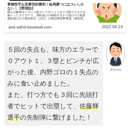
青柳投手お見事完封勝利！結局勝つにはコレしか
ない！【野球話】
我らの阪神タイガース前カードのベイスターズ戦で３タテを
食らったタイガース。逆転負けの初戦サヨナラ負けの２戦目
逆転負けの３戦目昨日（4/22）の明治神宮野球場（神宮球
場）でのスワローズ戦①昨日（4/22）から、明治神宮野球場
（神宮球場）にてス...
2022.04.23
asd-adhd-baseball.com
５回の失点も、味方のエラーで
０アウト１、３塁とピンチが広
父ちゃん
がった後、内野ゴロの１失点の
みに食い止めました。
また、打つ方でも３回に先頭打
者でヒットで出塁して、
佐藤輝
選手
の先制弾に繋げました！