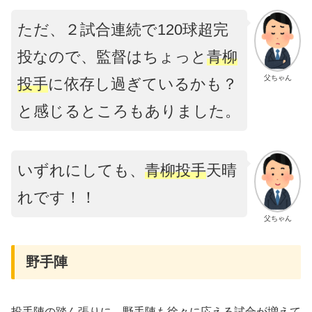
ただ、２試合連続で120球超完
投なので、監督はちょっと
青柳
父ちゃん
投手
に依存し過ぎているかも？
と感じるところもありました。
いずれにしても、
青柳投手
天晴
れです！！
父ちゃん
野手陣
投手陣の踏ん張りに、野手陣も徐々に応える試合が増えて