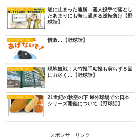
遂に止まった連勝…遥人投手で落とし
父ちゃんの話（タイガース）
たあまりにも悔し過ぎる逆転負け【野
球話】
惜敗…【野球話】
父ちゃんの話（タイガース）
現地観戦！大竹投手粘投も実らず８回
父ちゃんの話（タイガース）
に力尽く…【野球話】
21世紀の秋空の下 屋外球場での日本
父ちゃんの話（タイガース）
シリーズ開催について【野球話】
スポンサーリンク