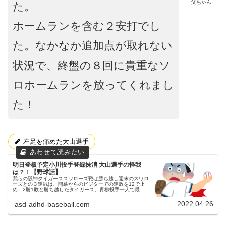
父ちゃん
た。
ホームランを含む２安打でし
た。なかなか追加点が取れない
状況で、終盤の８回に貴重なソ
ロホームランを放ってくれまし
た！
左足を痛めた大山選手
明日登板予定小川投手登録抹消 大山選手の怪我
は？！【野球話】
我らの阪神タイガーススワローズ戦は勝ち越し週末のスワロ
ーズとの３連戦は、開幕からのビジターでの連敗を12で止
め、2勝1敗と勝ち越したタイガース。青柳投手一人で最後
までマウンドを守り抜きプロ入り２度目の完封勝利した初戦
４安打完封負けの二戦目今...
2022.04.26
asd-adhd-baseball.com