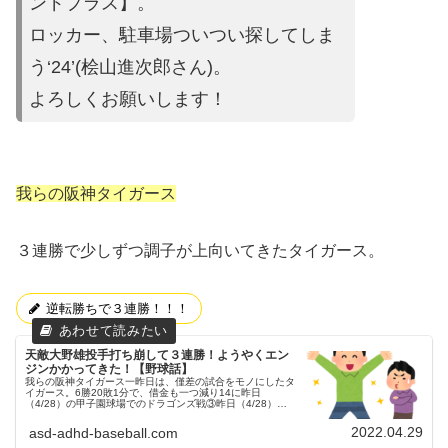
ンドプラス】。
ロッカー、駐車場ついつい探してしま
う‘24’(桧山進次郎さん)。
よろしくお願いします！
我らの阪神タイガース
３連勝で少しずつ調子が上向いてきたタイガース。
逆転勝ちで３連勝！！！
天敵大野雄投手打ち崩して３連勝！ようやくエン
ジンかかってきた！【野球話】
我らの阪神タイガース一昨日は、僅差の試合をモノにしたタ
イガース。6勝20敗1分で、借金も一つ減り14に昨日
（4/28）の甲子園球場でのドラゴンズ戦③昨日（4/28）
も、甲子園球場にてドラゴンズとの試合が行われました。３
連戦の３戦目でした。予...
2022.04.29
asd-adhd-baseball.com