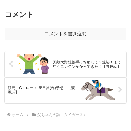
コメント
コメントを書き込む
天敵大野雄投手打ち崩して３連勝！よう
やくエンジンかかってきた！【野球話】
競馬！GⅠレース 天皇賞(春)予想！【競
馬話】
ホーム
父ちゃんの話（タイガース）