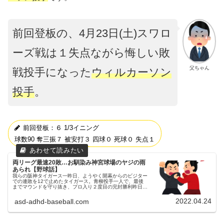
前回登板の、4月23日(土)スワロ
ーズ戦は１失点ながら悔しい敗
父ちゃん
戦投手になった
ウィルカーソン
投手
。
前回登板：６ 1/3イニング
球数90 奪三振７ 被安打３ 四球０ 死球０ 失点１
両リーグ最速20敗…お馴染み神宮球場のヤジの雨
あられ【野球話】
我らの阪神タイガース一昨日、ようやく開幕からのビジター
での連敗を12で止めたタイガース。青柳投手一人で、最後
までマウンドを守り抜き、プロ入り２度目の完封勝利昨日
（4/23）の明治神宮野球場（神宮球場）でのスワローズ戦②
昨日（4/23）も、神...
2022.04.24
asd-adhd-baseball.com