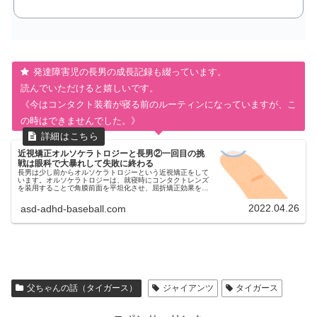
発達障害児の長男の成長記録も綴っています。
読んでいただけると嬉しいです。
《今はコンタクト装着が寝る前のルーティンになっていますが、こ
の時はできませんでした。》
近視矯正オルソケラトロジーと長男②一回目の挑
戦は眼科で大暴れして失敗に終わる
長男は少し前からオルソケラトロジーという近視矯正をして
います。オルソケラトロジーは、就寝時にコンタクトレンズ
を装用することで角膜前面を平坦化させ、屈折矯正効果を得
て近視を矯正する治療法です。今回は自閉症スペクトラム
（ASD）とADHD診断済...
2022.04.26
asd-adhd-baseball.com
父ちゃんの話（タイガース）
ジャイアンツ
タイガース