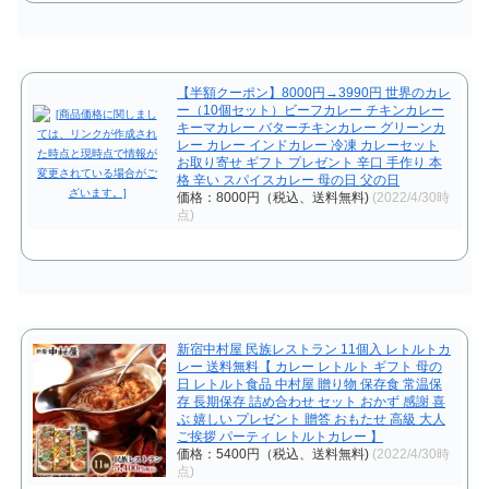
【半額クーポン】8000円→3990円 世界のカレ
ー（10個セット）ビーフカレー チキンカレー
キーマカレー バターチキンカレー グリーンカ
レー カレー インドカレー 冷凍 カレーセット
お取り寄せ ギフト プレゼント 辛口 手作り 本
格 辛い スパイスカレー 母の日 父の日
価格：8000円（税込、送料無料)
(2022/4/30時
点)
新宿中村屋 民族レストラン 11個入 レトルトカ
レー 送料無料【 カレー レトルト ギフト 母の
日 レトルト食品 中村屋 贈り物 保存食 常温保
存 長期保存 詰め合わせ セット おかず 感謝 喜
ぶ 嬉しい プレゼント 贈答 おもたせ 高級 大人
ご挨拶 パーティ レトルトカレー 】
価格：5400円（税込、送料無料)
(2022/4/30時
点)