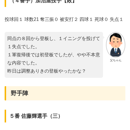
（４番手）加治屋投手【敗】
投球回１ 球数21 奪三振０ 被安打２ 四球１ 死球０ 失点１
同点の８回から登板し、１イニングを投げて
１失点でした。
１軍復帰後では初登板でしたが、やや不本意
父ちゃん
な内容でした。
昨日は調整ありきの登板やったかな？
野手陣
５番 佐藤輝選手（三）