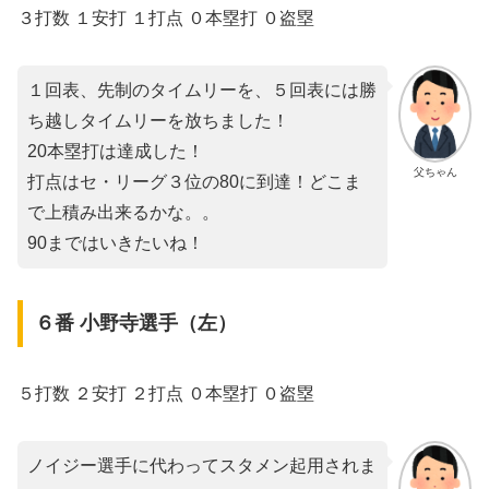
３打数 １安打 １打点 ０本塁打 ０盗塁
１回表、先制のタイムリーを、５回表には勝
ち越しタイムリーを放ちました！
20本塁打は達成した！
父ちゃん
打点はセ・リーグ３位の80に到達！どこま
で上積み出来るかな。。
90まではいきたいね！
６番 小野寺選手（左）
５打数 ２安打 ２打点 ０本塁打 ０盗塁
ノイジー選手に代わってスタメン起用されま