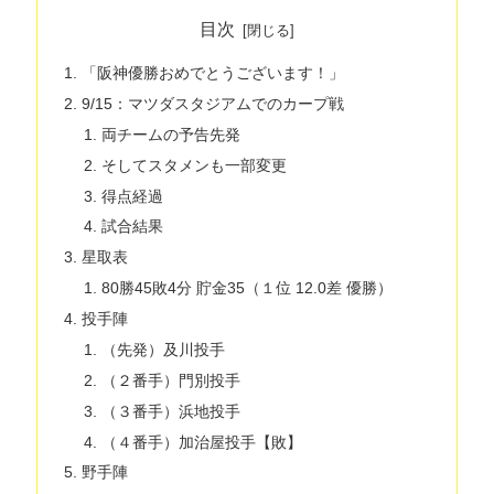
目次
「阪神優勝おめでとうございます！」
9/15：マツダスタジアムでのカープ戦
両チームの予告先発
そしてスタメンも一部変更
得点経過
試合結果
星取表
80勝45敗4分 貯金35（１位 12.0差 優勝）
投手陣
（先発）及川投手
（２番手）門別投手
（３番手）浜地投手
（４番手）加治屋投手【敗】
野手陣