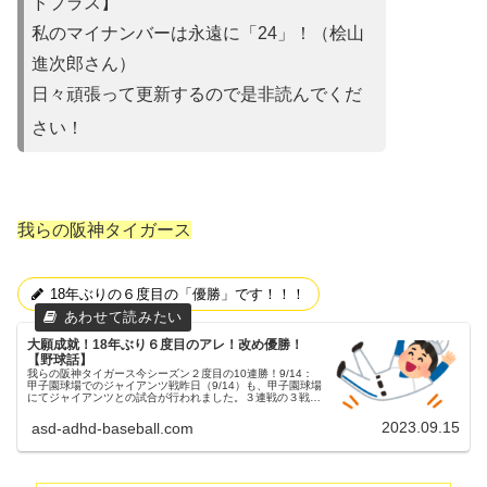
ドプラス】
私のマイナンバーは永遠に「24」！（桧山
進次郎さん）
日々頑張って更新するので是非読んでくだ
さい！
我らの阪神タイガース
18年ぶりの６度目の「優勝」です！！！
大願成就！18年ぶり６度目のアレ！改め優勝！
【野球話】
我らの阪神タイガース今シーズン２度目の10連勝！9/14：
甲子園球場でのジャイアンツ戦昨日（9/14）も、甲子園球場
にてジャイアンツとの試合が行われました。３連戦の３戦目
でした。両チームの予告先発阪神タイガース 35 才木浩人投
手読売ジャイ...
2023.09.15
asd-adhd-baseball.com