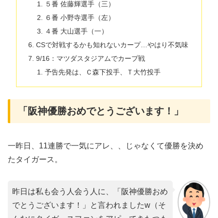
５番 佐藤輝選手（三）
６番 小野寺選手（左）
４番 大山選手（一）
CSで対戦するかも知れないカープ…やはり不気味
9/16：マツダスタジアムでカープ戦
予告先発は、Ｃ森下投手、Ｔ大竹投手
「阪神優勝おめでとうございます！」
一昨日、11連勝で一気にアレ、、じゃなくて優勝を決め
たタイガース。
昨日は私も会う人会う人に、「阪神優勝おめ
でとうございます！」と言われましたw（そ