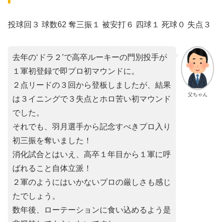
投球回３ 球数62 奪三振１ 被安打６ 四球１ 死球０ 失点３
去年の‘ドラ２’で高卒ルーキーの門別投手が
１軍初登録で即プロ初マウンドに。
２点リードの３回から登板しましたが、結果
父ちゃん
は３イニングで３失点とホロ苦い初マウンド
でした。
それでも、羽月選手から記念すべきプロ入り
初三振を奪いました！
消化試合とはいえ、高卒１年目から１軍に呼
ばれること自体立派！
２軍のようにはいかないプロの厳しさも感じ
たでしょう。
数年後、ローテーションに食い込めるよう是