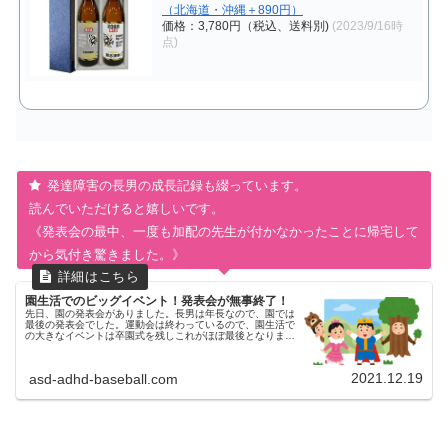
（北海道・沖縄＋890円）
価格：3,780円（税込、送料別)
(2023/9/16時
点)
発達障害の長男の成長記録も綴っています。
読んでいただけると嬉しいです。
《発表会の最中、一度も加配の先生が付かなかったことに帰宅して
から気付き驚きました。》
園生活でのビッグイベント！発表会が無事終了！
先日、園の発表会がありました。長男は年長なので、園では
最後の発表会でした。運動会は終わっているので、園生活で
の大きなイベントは卒園式を残しこれがほぼ最後となりまし
た。年長の運動会の様子はコチラです園生活の集大成の発表
会の様子を記録しておきま...
2021.12.19
asd-adhd-baseball.com