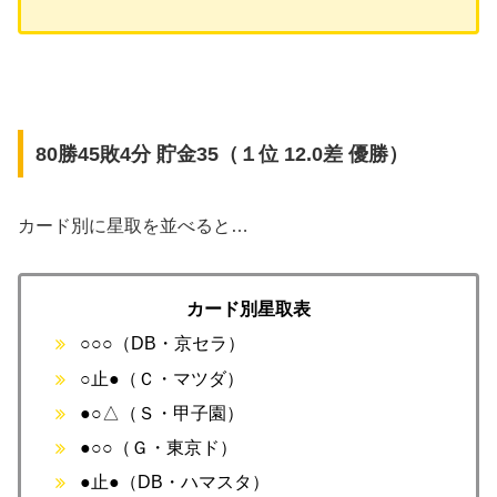
80勝45敗4分 貯金35（１位 12.0差 優勝）
カード別に星取を並べると…
カード別星取表
○○○（DB・京セラ）
○止●（Ｃ・マツダ）
●○△（Ｓ・甲子園）
●○○（Ｇ・東京ド）
●止●（DB・ハマスタ）