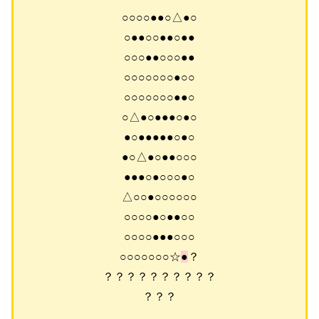
○○○○●●○△●○
○●●○○●●○●●
○○○●●○○○●●
○○○○○○○●○○
○○○○○○○●●○
○△●○●●●○●○
●○●●●●●○●○
●○△●○●●○○○
●●●○●○○○●○
△○○●○○○○○○
○○○○●○●●○○
○○○○●●●○○○
○○○○○○○☆
●
？
？？？？？？？？？？
？？？