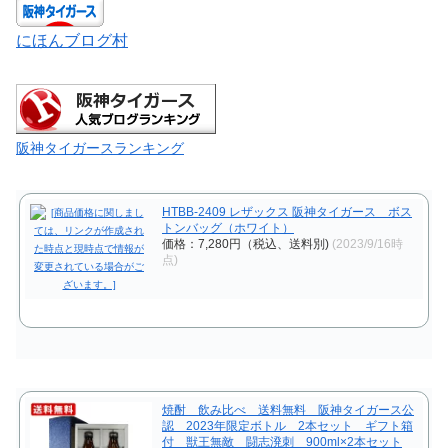
にほんブログ村
阪神タイガースランキング
HTBB-2409 レザックス 阪神タイガース ボス
トンバッグ（ホワイト）
価格：7,280円（税込、送料別)
(2023/9/16時
点)
焼酎 飲み比べ 送料無料 阪神タイガース公
認 2023年限定ボトル 2本セット ギフト箱
付 獣王無敵 闘志溌刺 900ml×2本セット