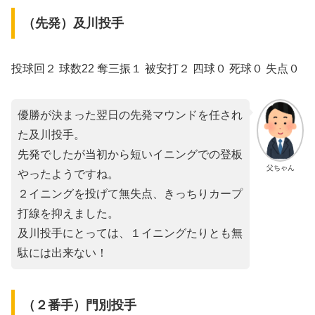
（先発）及川投手
投球回２ 球数22 奪三振１ 被安打２ 四球０ 死球０ 失点０
優勝が決まった翌日の先発マウンドを任され
た及川投手。
先発でしたが当初から短いイニングでの登板
父ちゃん
やったようですね。
２イニングを投げて無失点、きっちりカープ
打線を抑えました。
及川投手にとっては、１イニングたりとも無
駄には出来ない！
（２番手）門別投手