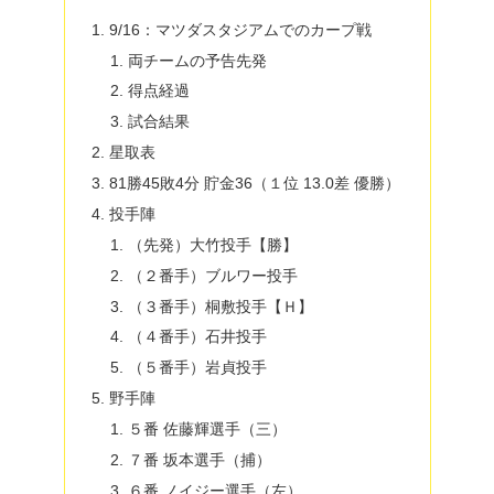
9/16：マツダスタジアムでのカープ戦
両チームの予告先発
得点経過
試合結果
星取表
81勝45敗4分 貯金36（１位 13.0差 優勝）
投手陣
（先発）大竹投手【勝】
（２番手）ブルワー投手
（３番手）桐敷投手【Ｈ】
（４番手）石井投手
（５番手）岩貞投手
野手陣
５番 佐藤輝選手（三）
７番 坂本選手（捕）
６番 ノイジー選手（左）