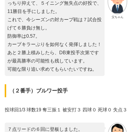
っちり抑えて、５イニング無失点の好投で、
11勝目を手にしました。
父ちゃん
これで、今シーズンの対カープ戦は７試合投
げて６勝負け無し。
防御率は0.57。
カープキラーぶりを如何なく発揮しました！
あと２勝上積みしたら、DB東投手次第です
が最高勝率の可能性も残しています。
可能な限り追い求めてもらいたいですね。
（２番手）ブルワー投手
投球回1/3 球数19 奪三振１ 被安打３ 四球０ 死球０ 失点３
７点リードの６回に登板しました。