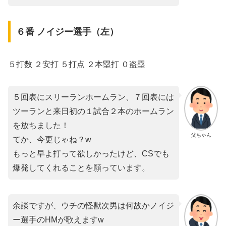
６番 ノイジー選手（左）
５打数 ２安打 ５打点 ２本塁打 ０盗塁
５回表にスリーランホームラン、７回表には
ツーランと来日初の１試合２本のホームラン
を放ちました！
父ちゃん
てか、今更じゃね？w
もっと早よ打って欲しかったけど、CSでも
爆発してくれることを願っています。
余談ですが、ウチの怪獣次男は何故かノイジ
ー選手のHMが歌えますw