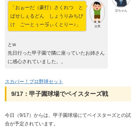
「おぉーだ（豪打）さくれつ と
父ちゃん
ばせしぇるどん しょうりみちび
け ごーとぅーゔぃくとりー♪」
次男
とw
先日行った甲子園で隣に座っていたお姉さん
に感心されていました。。
スカパー！プロ野球セット
9/17：甲子園球場でベイスターズ戦
今日（9/17）からは、甲子園球場にてベイスターズとの試
合が予定されています。