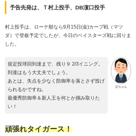
予告先発は、Ｔ村上投手、DB濵口投手
村上投手は、ローテ順なら9月15日(金)カープ戦（マツ
ダ）で登板予定でしたが、今日のベイスターズ戦に回りま
した。
規定投球回到達まで、残り９ 2/3イニング。
到達はもう大丈夫でしょう。
あとは、失点を少なく防御率を落とさず投げ
父ちゃん
られるかですね。
最優秀防御率＆新人王を何とか掴み取りた
い！
頑張れタイガース！