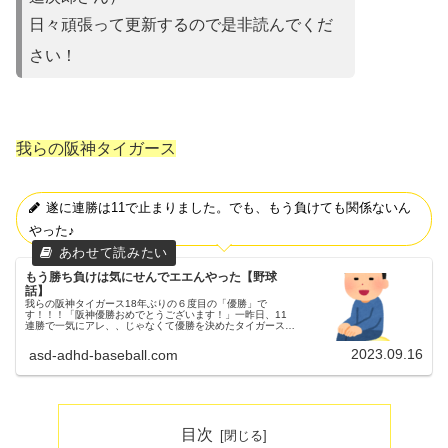
日々頑張って更新するので是非読んでくだ
さい！
我らの阪神タイガース
遂に連勝は11で止まりました。でも、もう負けても関係ないん
やった♪
もう勝ち負けは気にせんでエエんやった【野球
話】
我らの阪神タイガース18年ぶりの６度目の「優勝」で
す！！！「阪神優勝おめでとうございます！」一昨日、11
連勝で一気にアレ、、じゃなくて優勝を決めたタイガース。
父ちゃん昨日は私も会う人会う人に、「阪神優勝おめでとう
ございます！」と言われました...
2023.09.16
asd-adhd-baseball.com
目次