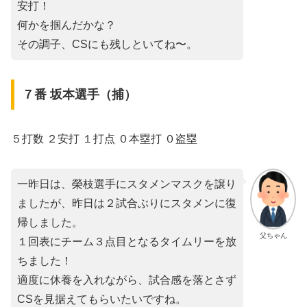
安打！
何かを掴んだかな？
その調子、CSにも残しといてね〜。
７番 坂本選手（捕）
５打数 ２安打 １打点 ０本塁打 ０盗塁
一昨日は、榮枝選手にスタメンマスクを譲り
ましたが、昨日は２試合ぶりにスタメンに復
帰しました。
父ちゃん
１回表にチーム３点目となるタイムリーを放
ちました！
適度に休養を入れながら、試合感を落とさず
CSを見据えてもらいたいですね。