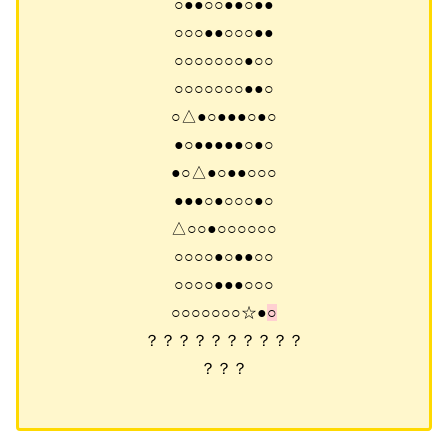
○●●○○●●○●●
○○○●●○○○●●
○○○○○○○●○○
○○○○○○○●●○
○△●○●●●○●○
●○●●●●●○●○
●○△●○●●○○○
●●●○●○○○●○
△○○●○○○○○○
○○○○●○●●○○
○○○○●●●○○○
○○○○○○○☆●
○
？？？？？？？？？？
？？？