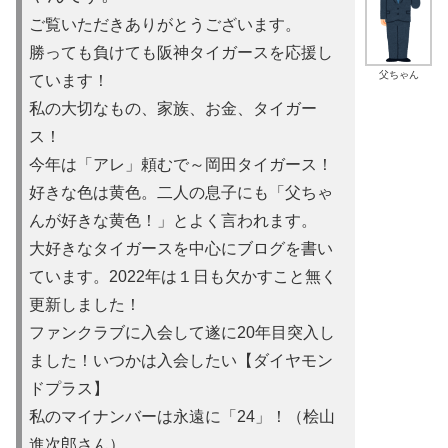
ご覧いただきありがとうございます。
勝っても負けても阪神タイガースを応援し
父ちゃん
ています！
私の大切なもの、家族、お金、タイガー
ス！
今年は「アレ」頼むで～岡田タイガース！
好きな色は黄色。二人の息子にも「父ちゃ
んが好きな黄色！」とよ
く言われます。
大好きなタイガースを中心にブログを書い
ています。2022年は
１日も欠かすこと無く
更新しました！
ファンクラブに入会して遂に20年目突入し
ました！いつかは入会
したい【ダイヤモン
ドプラス】
私のマイナンバーは永遠に「24」！（桧山
進次郎さん）