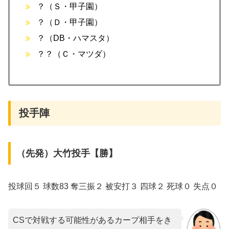
？（Ｓ・甲子園）
？（Ｄ・甲子園）
？（DB・ハマスタ）
？？（Ｃ・マツダ）
投手陣
（先発）大竹投手【勝】
投球回５ 球数83 奪三振２ 被安打３ 四球２ 死球０ 失点０
CSで対戦する可能性があるカープ相手をき