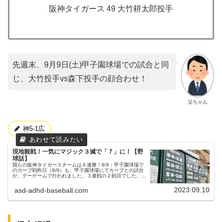
阪神タイガース 49 大竹耕太郎投手
先週末、9月9日(土)甲子園球場での試合と同
じ、大竹投手vs森下投手の顔合わせ！
父ちゃん
神5-1広
現地観戦！一気にマジック３減で「７」に！【野
球話】
我らの阪神タイガースチームは６連勝！9/9：甲子園球場で
のカープ戦昨日（9/9）も、甲子園球場にてカープとの試合
が、デーゲームで行われました。３連戦の２戦目でした。父
ちゃん昨日は次男と現地観戦してきました！エエ時のチケッ
トを確保してましたわ...
2023.09.10
asd-adhd-baseball.com