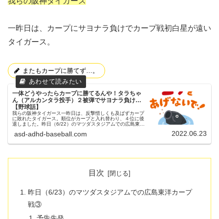
我らの阪神タイガース
一昨日は、カープにサヨナラ負けでカープ戦初白星が遠い
タイガース。
またもカープに勝てず…。
一体どうやったらカープに勝てるんや！タラちゃ
ん（アルカンタラ投手）２被弾でサヨナラ負け…
【野球話】
我らの阪神タイガース一昨日は、反撃惜しくも及ばずカープ
に敗れたタイガース。順位がカープと入れ替わり、４位に後
退しました。昨日（6/22）のマツダスタジアムでの広島東洋
カープ戦②昨日（6/22）も、マツダスタジアムにてカープと
2022.06.23
asd-adhd-baseball.com
の試合が行われま...
目次
昨日（6/23）のマツダスタジアムでの広島東洋カープ
戦③
予告先発