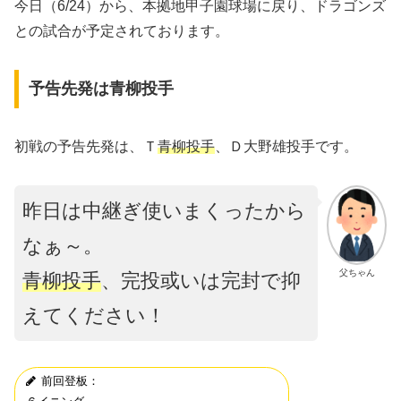
今日（6/24）から、本拠地甲子園球場に戻り、ドラゴンズ
との試合が予定されております。
予告先発は青柳投手
初戦の予告先発は、Ｔ
青柳投手
、Ｄ大野雄投手です。
昨日は中継ぎ使いまくったから
なぁ～。
父ちゃん
青柳投手
、完投或いは完封で抑
えてください！
前回登板：