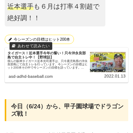
近本選手
も６月は打率４割超で
絶好調！！
今シーズンの目標はヒット200本
タイガース！近本選手今年の誓い！只今沖永良部
島で自主トレ中！【野球話】
我らの阪神タイガース近本光司選手は、只今鹿児島県の沖永
良部島にて自主トレを行っています。今シーズンの目標はヒ
ット200本その中で今シーズンの目標を語っています。
「（ヒットを）200本打ちたい。」入団からの三年間の成績
2019年 159本20...
2022.01.13
asd-adhd-baseball.com
今日（6/24）から、甲子園球場でドラゴン
ズ戦！