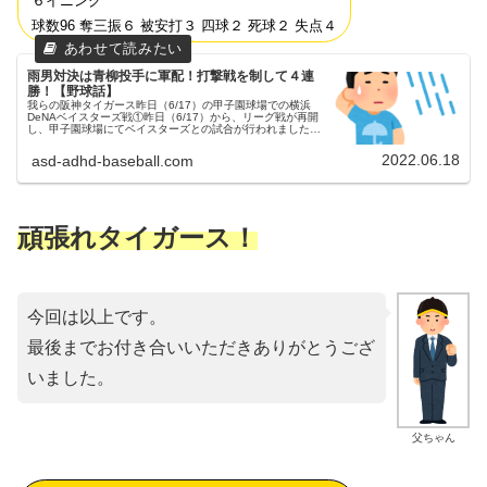
６イニング
球数96 奪三振６ 被安打３ 四球２ 死球２ 失点４
雨男対決は青柳投手に軍配！打撃戦を制して４連
勝！【野球話】
我らの阪神タイガース昨日（6/17）の甲子園球場での横浜
DeNAベイスターズ戦①昨日（6/17）から、リーグ戦が再開
し、甲子園球場にてベイスターズとの試合が行われました。
３連戦の初戦でした。リーグ戦再開予告先発この試合の両チ
ームの予告先発は...
2022.06.18
asd-adhd-baseball.com
頑張れタイガース！
今回は以上です。
最後までお付き合いいただきありがとうござ
いました。
父ちゃん