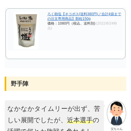
ろく助塩【ネコポス(送料380円)／合計4袋まで
の注文専用商品】顆粒150g
価格：1080円（税込、送料別)
(2022/6/24時
点)
野手陣
なかなかタイムリーが出ず、苦
しい展開でしたが、
近本選手
の
父ちゃん