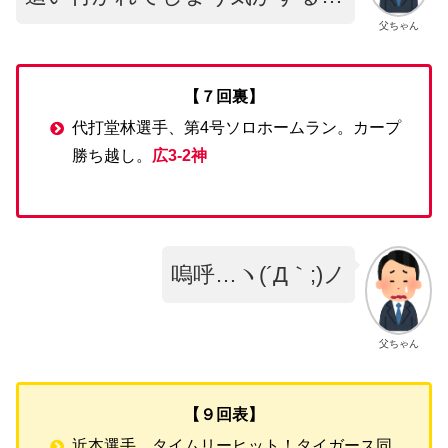
父ちゃん
【７回裏】
代打堂林選手、第4号ソロホームラン。カープ
勝ち越し。
広3-2神
嗚呼…ヽ(´Д｀;)ノ
父ちゃん
【９回表】
近本選手
、タイムリーヒット！タイガース同