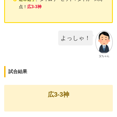
点！
広3-3神
よっしゃ！
父ちゃん
試合結果
広3-3神