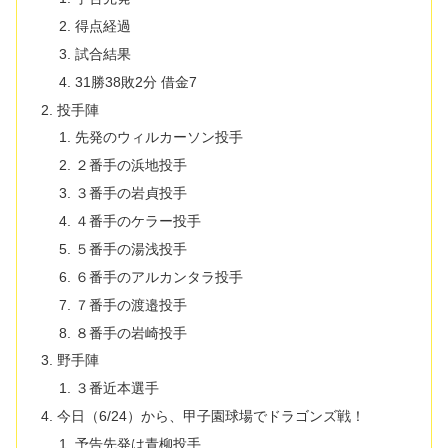
得点経過
試合結果
31勝38敗2分 借金7
投手陣
先発のウィルカーソン投手
２番手の浜地投手
３番手の岩貞投手
４番手のケラー投手
５番手の湯浅投手
６番手のアルカンタラ投手
７番手の渡邉投手
８番手の岩崎投手
野手陣
３番近本選手
今日（6/24）から、甲子園球場でドラゴンズ戦！
予告先発は青柳投手