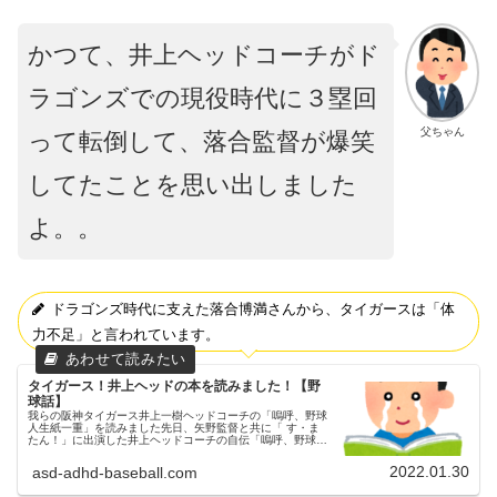
かつて、井上ヘッドコーチがド
ラゴンズでの現役時代に３塁回
父ちゃん
って転倒して、落合監督が爆笑
してたことを思い出しました
よ。。
ドラゴンズ時代に支えた落合博満さんから、タイガースは「体
力不足」と言われています。
タイガース！井上ヘッドの本を読みました！【野
球話】
我らの阪神タイガース井上一樹ヘッドコーチの「嗚呼、野球
人生紙一重」を読みました先日、矢野監督と共に「 す・ま
たん！」に出演した井上ヘッドコーチの自伝「嗚呼、野球人
生紙一重」を読みました！エエ本！父ちゃんが読んだわ！井
上一樹自伝「嗚呼、野球人...
2022.01.30
asd-adhd-baseball.com