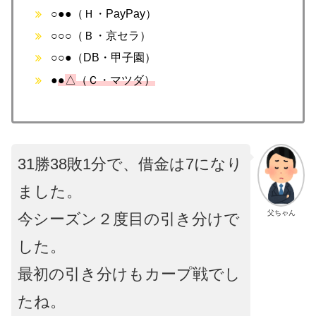
○●●（Ｈ・PayPay）
○○○（Ｂ・京セラ）
○○●（DB・甲子園）
●
●
△
（Ｃ・マツダ）
31勝38敗1分で、借金は7になり
ました。
父ちゃん
今シーズン２度目の引き分けで
した。
最初の引き分けもカープ戦でし
たね。