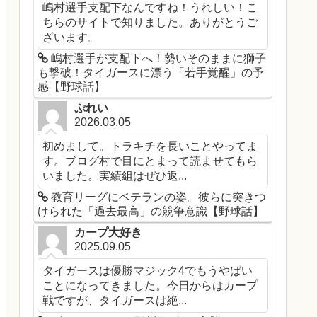
嶋村選手支配下なんですね！うれしい！こ
ちらのサイトで知りました。ありがとうご
ざいます。
嶋村選手が支配下へ！勢いそのままに獅子
も撃破！タイガースに漂う「若手覚醒」の予
感【野球話】
ぷれい
2026.03.05
初めまして。トラキチを長いことやってま
す。ブログ村で目にとまって読ませてもら
いました。実績組はぜひ返...
教育リーグにベテランの姿。彼らに突きつ
けられた「過去最高」の競争意識【野球話】
カープ大好き
2025.09.05
タイガースは優勝マジック4でもうやばい
ことになってきました。今日からはカープ
戦ですが、タイガースは絶...