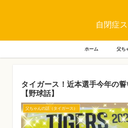
自閉症ス
ホーム
タイガース！近本選手今年の誓
【野球話】
父ちゃんの話（タイガース）