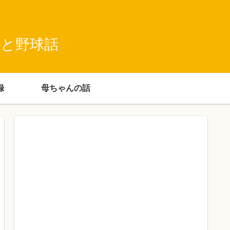
録と野球話
録
母ちゃんの話