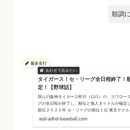
順調
最多安打
タイガース！セ・リーグ全日程終了！
定！【野球話】
我らの阪神タイガース昨日（11/1）の、スワロー
グの全日程が終了し、順位と個人タイトルが確定
順位２０２１年 セ・リーグの順位１位 東京ヤクル
ス３位 読売...
asd-adhd-baseball.com