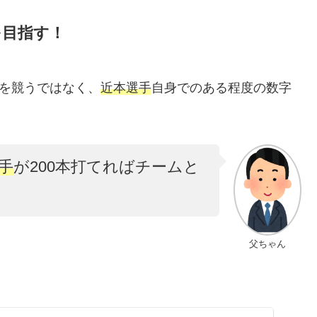
を目指す！
ルを競うではなく、
近本選手
自身でのある程度の数字
手
が200本打てればチームと
父ちゃん