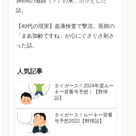
3時間の激闘（？）の末、ホッとした
話。
【40代の現実】血液検査で撃沈。医師の
「まあ加齢ですね」が心にぐさぐさ刺さ
った話。
人気記事
タイガース！2024年度ルー
キー背番号予想！【野球
話】
タイガース！ルーキー背番
号予想2022【野球話】