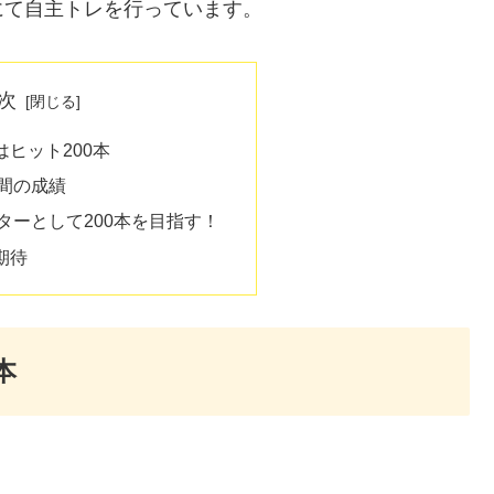
にて自主トレを行っています。
次
ヒット200本
間の成績
ターとして200本を目指す！
期待
本