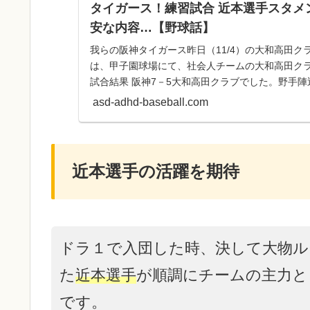
タイガース！練習試合 近本選手スタメ
安な内容…【野球話】
我らの阪神タイガース昨日（11/4）の大和高田クラ
は、甲子園球場にて、社会人チームの大和高田ク
試合結果 阪神7－5大和高田クラブでした。野手
近本選手が、...
asd-adhd-baseball.com
近本選手の活躍を期待
ドラ１で入団した時、決して大物ル
た
近本選手
が順調にチームの主力と
です。