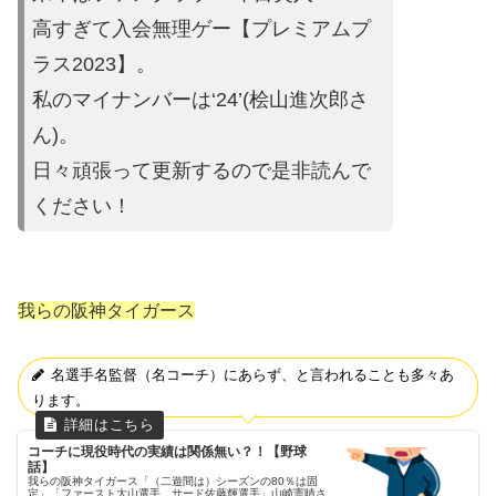
高すぎて入会無理ゲー【プレミ
アムプ
ラス2023】。
私のマイナンバーは‘24’(桧山進次郎
さ
ん)。
日々頑張って更新するので是非読んで
ください
！
我らの阪神タイガース
名選手名監督（名コーチ）にあらず、と言われることも多々あ
ります。
コーチに現役時代の実績は関係無い？！【野球
話】
我らの阪神タイガース「（二遊間は）シーズンの80％は固
定」「ファースト大山選手、サード佐藤輝選手」山崎憲晴さ