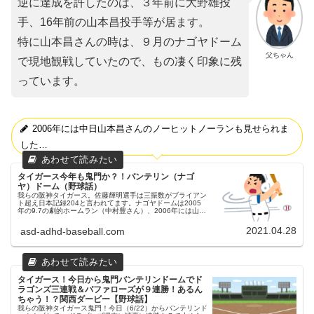
逆に達成を許したのは、３年前に大野雄投
手、16年前の山本昌投手等が居ます。
特に山本昌さんの時は、９月のナゴヤドーム
父ちゃん
で現地観戦していたので、もの凄く印象に残
っています。
2006年には中日山本昌さんのノーヒットノーランも見せられま
した…
タイガース今年も鬼門か？！バンテリン（ナゴ
ヤ）ドーム（野球話）
我らの阪神タイガース。佐藤輝明選手は三振数がブライアン
ト超え日本記録204と言われてます。ナゴヤドームは2005
年の9.7の劇的ホームラン（中村豊さん）、2006年には山本
昌さんのノーヒットノーランも。名鉄の山王駅もナゴヤ球場
前駅でした。近鉄特急ひのとりに乗って見に行きたい。
2021.04.28
asd-adhd-baseball.com
タイガース！今日から鬼門バンテリンドームでド
ラゴンズ三連戦＆バファローズが９連勝！あるん
ちゃう！？関西ダービー【野球話】
我らの阪神タイガース鬼門！今日（6/22）からバンテリンド