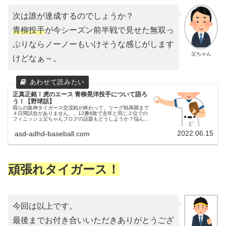
次は誰が達成するのでしょうか？
青柳投手
が今シーズン前半戦で見せた無双っ
ぷりならノーノーもいけそうな感じがします
父ちゃん
けどなぁ～。
正真正銘！虎のエース 青柳晃洋投手について語ろ
う！【野球話】
我らの阪神タイガース交流戦が終わって、リーグ戦再開まで
４日間試合がありません。。12勝6敗で去年と同じ２位での
フィニッシュ父ちゃんブログの話題もどうしようか？悩んで
いる日々です(苦笑)青柳投手について語りたい父ちゃん今日
は久々に、○○選手に...
2022.06.15
asd-adhd-baseball.com
頑張れタイガース！
今回は以上です。
最後までお付き合いいただきありがとうござ