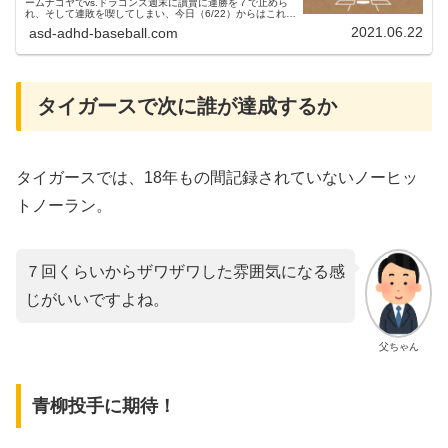
ームナゴヤでvs.ドラゴンズ週末に讀賣に連勝を７で止めら
れ、そして連敗を喫してしまい、今日（6/22）からはこれま
た鬼門バンテリンドームナゴヤでのドラゴンズ三連戦です。
2021.06.22
asd-adhd-baseball.com
讀賣三連戦が嫌...
タイガースで次に誰が達成するか
タイガースでは、18年もの間記録されていないノーヒッ
トノーラン。
７回くらいからザワザワした雰囲気になる感
じがいいですよね。
父ちゃん
青柳投手に期待！