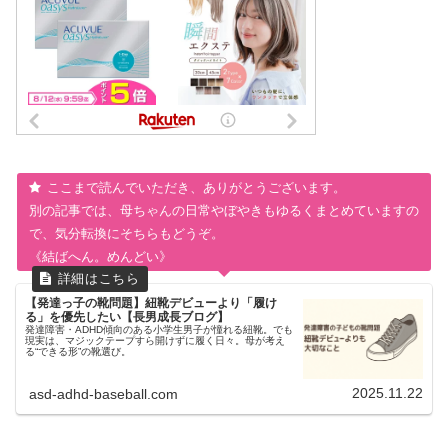
ここまで読んでいただき、ありがとうございます。
別の記事では、母ちゃんの日常やぼやきもゆるくまとめていますの
で、気分転換にそちらもどうぞ。
《結ばへん。めんどい》
【発達っ子の靴問題】紐靴デビューより「履け
る」を優先したい【長男成長ブログ】
発達障害・ADHD傾向のある小学生男子が憧れる紐靴。でも
現実は、マジックテープすら開けずに履く日々。母が考え
る“できる形”の靴選び。
2025.11.22
asd-adhd-baseball.com