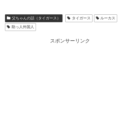
父ちゃんの話（タイガース）
タイガース
ルーカス
助っ人外国人
スポンサーリンク