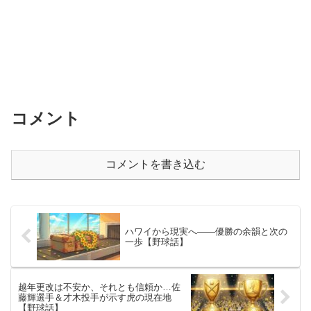
コメント
コメントを書き込む
ハワイから現実へ――優勝の余韻と次の
一歩【野球話】
越年更改は不安か、それとも信頼か…佐
藤輝選手＆才木投手が示す虎の現在地
【野球話】