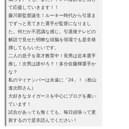
て応援していきます！！
藤川新監督誕生！ルーキー時代から引退ま
でずっと見てきた選手が監督になりまし
た。何だか不思議な感じ。引退後テレビの
解説で見せた明瞭な頭脳を現場でも是非発
揮してもらいたいです。
二人の息子を英才教育中！長男は近本選手
推し！次男は誰やろ？！多分佐藤輝選手か
な？
私のマイナンバーは永遠に「24」！（桧山
進次郎さん）
大好きなタイガースを中心にブログを書い
ています！
試合があって
も無くても、毎日頑張って更
新するので是非読んでください！