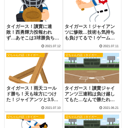
タイガース！讀賣に連
タイガース！ジャイアン
敗！西勇輝力投報われ
ツに惨敗…技術も気持ち
ず…あそこは3球勝負ちゃ
も負けてるで！ゲーム差
うやろ？！打線もわずか
2.5に。【野球話】
2021.07.12
2021.07.11
１安打で見殺しに【野球
話】
父ちゃんの話（タイガース）
父ちゃんの話（タイガース）
タイガース！讀賣ジャイ
タイガース！雨天コール
アンツ三連戦は負け越し
ド勝ち！天も味方につけ
てもた…なんで勝たれへ
た！ジャイアンツと3.5差
んのやろ【野球話】
【野球話】
2021.07.10
2021.06.21
父ちゃんの話（タイガース）
父ちゃんの話（タイガース）