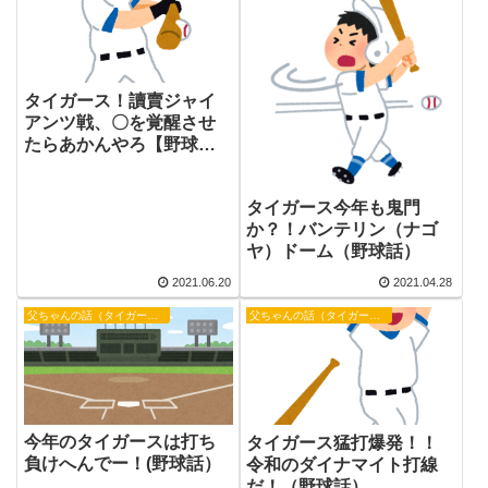
タイガース！讀賣ジャイ
アンツ戦、〇を覚醒させ
たらあかんやろ【野球
話】
タイガース今年も鬼門
か？！バンテリン（ナゴ
ヤ）ドーム（野球話）
2021.06.20
2021.04.28
父ちゃんの話（タイガース）
父ちゃんの話（タイガース）
今年のタイガースは打ち
タイガース猛打爆発！！
負けへんでー！(野球話）
令和のダイナマイト打線
だ！（野球話）