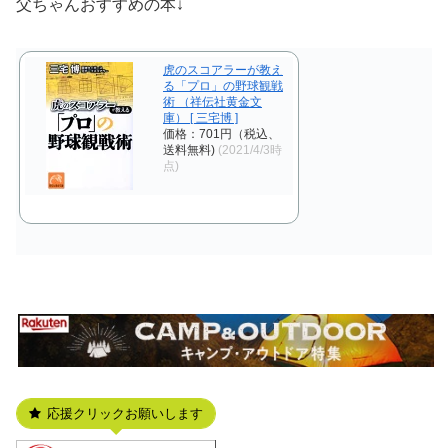
父ちゃんおすすめの本↓
虎のスコアラーが教え
る「プロ」の野球観戦
術 （祥伝社黄金文
庫） [ 三宅博 ]
価格：701円（税込、
送料無料)
(2021/4/3時
点)
応援クリックお願いします